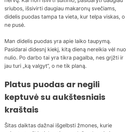
nervų. Kai nori išvirti sultinio, pasidaryti daugiau
sriubos, išsivirti daugiau makaronų svečiams,
didelis puodas tampa ta vieta, kur telpa viskas, o
ne pusė.
Man didelis puodas yra apie laiko taupymą.
Pasidarai didesnį kiekį, kitą dieną nereikia vėl nuo
nulio. Po darbo tai yra tikra pagalba, nes grįžti ir
jau turi „ką valgyt“, o ne tik planą.
Platus puodas ar negili
keptuvė su aukštesniais
kraštais
Šitas daiktas dažnai išgelbsti žmones, kurie