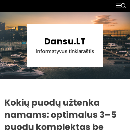
S
M
S
k
E
E
N
A
i
U
R
p
C
H
t
Dansu.LT
o
c
Informatyvus tinklaraštis
o
n
t
e
n
t
Kokių puodų užtenka
namams: optimalus 3–5
puodų komplektas be