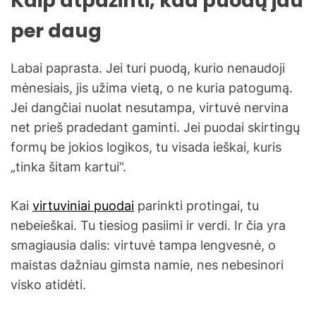
Kaip atpažinti, kad puodų jau
per daug
Labai paprasta. Jei turi puodą, kurio nenaudoji
mėnesiais, jis užima vietą, o ne kuria patogumą.
Jei dangčiai nuolat nesutampa, virtuvė nervina
net prieš pradedant gaminti. Jei puodai skirtingų
formų be jokios logikos, tu visada ieškai, kuris
„tinka šitam kartui“.
Kai
virtuviniai puodai
parinkti protingai, tu
nebeieškai. Tu tiesiog pasiimi ir verdi. Ir čia yra
smagiausia dalis: virtuvė tampa lengvesnė, o
maistas dažniau gimsta namie, nes nebesinori
visko atidėti.