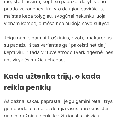
mėgsta troškinti, kepti su padažu, daryti vieno
puodo vakarienes. Kai yra daugiau paviršiaus,
maistas kepa tolygiau, svogūnai nekunkuliuoja
vienam kampe, o mėsa neplaukioja savo sultyse.
Jeigu namie gamini troškinius, rizotą, makaronus
su padažu, šitas variantas gali pakeisti net dalį
keptuvių. Ir tada virtuvė atrodo tvarkingesnė, nes
ant viryklės mažiau chaoso.
Kada užtenka trijų, o kada
reikia penkių
Aš dažnai sakau paprastai: jeigu gamini retai, trys
geri puodai dažnai uždengia visus poreikius. Jei
gamini dažniau, penki leidžia jaustis laisviau.