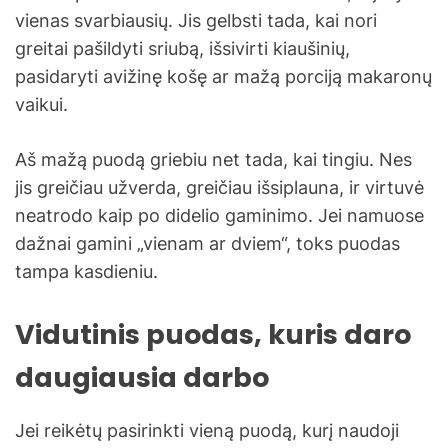
vienas svarbiausių. Jis gelbsti tada, kai nori
greitai pašildyti sriubą, išsivirti kiaušinių,
pasidaryti avižinę košę ar mažą porciją makaronų
vaikui.
Aš mažą puodą griebiu net tada, kai tingiu. Nes
jis greičiau užverda, greičiau išsiplauna, ir virtuvė
neatrodo kaip po didelio gaminimo. Jei namuose
dažnai gamini „vienam ar dviem“, toks puodas
tampa kasdieniu.
Vidutinis puodas, kuris daro
daugiausia darbo
Jei reikėtų pasirinkti vieną puodą, kurį naudoji