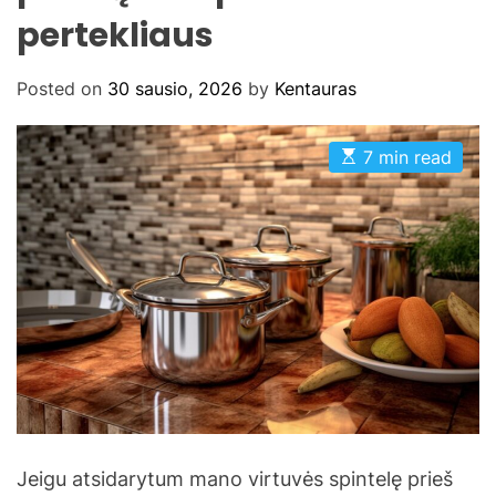
pertekliaus
Posted on
30 sausio, 2026
by
Kentauras
E
7 min read
s
t
i
m
a
t
e
d
r
e
a
d
t
i
m
e
Jeigu atsidarytum mano virtuvės spintelę prieš