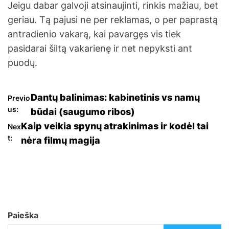
Jeigu dabar galvoji atsinaujinti, rinkis mažiau, bet
geriau. Tą pajusi ne per reklamas, o per paprastą
antradienio vakarą, kai pavargęs vis tiek
pasidarai šiltą vakarienę ir net nepyksti ant
puodų.
N
Dantų balinimas: kabinetinis vs namų
Previo
us:
būdai (saugumo ribos)
a
Kaip veikia spynų atrakinimas ir kodėl tai
Nex
t:
nėra filmų magija
v
i
g
a
Paieška