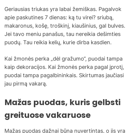
Geriausias triukas yra labai žemiškas. Pagalvok
apie paskutines 7 dienas: ką tu virei? sriubą,
makaronus, košę, troškinį, kiaušinius, gal bulves.
Jei tavo meniu panašus, tau nereikia dešimties
puodų. Tau reikia kelių, kurie dirba kasdien.
Kai žmonės perka „dėl gražumo“, puodai tampa
kaip dekoracijos. Kai žmonės perka pagal įprotį,
puodai tampa pagalbininkais. Skirtumas jaučiasi
jau pirmą vakarą.
Mažas puodas, kuris gelbsti
greituose vakaruose
Mažas puodas dažnai būna nuvertintas, o jis yra