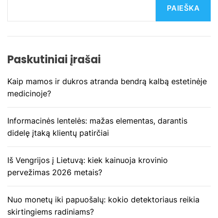
c
PAIEŠKA
i
j
Paskutiniai įrašai
a
Kaip mamos ir dukros atranda bendrą kalbą estetinėje
t
medicinoje?
a
Informacinės lentelės: mažas elementas, darantis
r
didelę įtaką klientų patirčiai
p
Iš Vengrijos į Lietuvą: kiek kainuoja krovinio
į
pervežimas 2026 metais?
r
Nuo monetų iki papuošalų: kokio detektoriaus reikia
a
skirtingiems radiniams?