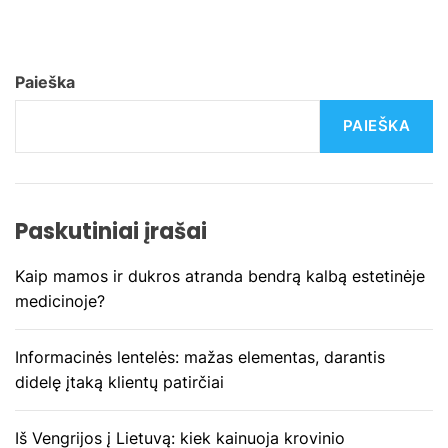
Paieška
PAIEŠKA
Paskutiniai įrašai
Kaip mamos ir dukros atranda bendrą kalbą estetinėje
medicinoje?
Informacinės lentelės: mažas elementas, darantis
didelę įtaką klientų patirčiai
Iš Vengrijos į Lietuvą: kiek kainuoja krovinio