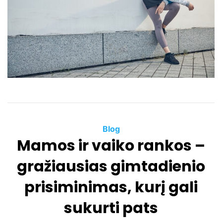
t
e
d
r
e
a
d
t
i
m
e
C
Blog
Mamos ir vaiko rankos –
a
t
gražiausias gimtadienio
e
g
prisiminimas, kurį gali
o
sukurti pats
r
i