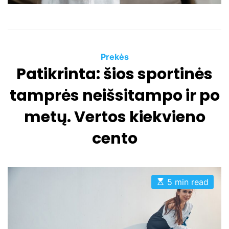
e
C
Prekės
Patikrinta: šios sportinės
a
t
tamprės neišsitampo ir po
e
g
metų. Vertos kiekvieno
o
cento
r
i
e
s
E
5 min read
s
t
i
m
a