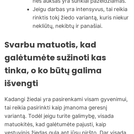
nes auksas yra sunkiai pažeidžiamas.
Jeigu darbas yra intensyvus, tai reikia
rinktis tokį žiedo variantą, kuris niekur
nekliūtų, nekibtų ir panašiai.
Svarbu matuotis, kad
galėtumėte sužinoti kas
tinka, o ko būtų galima
išvengti
Kadangi žiedai yra pasirenkami visam gyvenimui,
tai reikia pasirinkti kaip įmanoma geresnį
variantą. Todėl jeigu turite galimybę, visada
matuokitės, kad galėtumėte pajusti, kaip
vestuvinis žiedas gula ant jūsų piršto. Dar visada