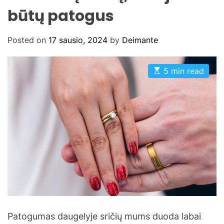
būtų patogus
Posted on
17 sausio, 2024
by
Deimante
E
5 min read
s
t
i
m
a
t
e
d
r
e
a
d
t
i
m
e
Patogumas daugelyje sričių mums duoda labai