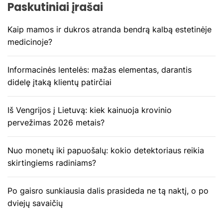
Paskutiniai įrašai
a
Kaip mamos ir dukros atranda bendrą kalbą estetinėje
t
medicinoje?
a
Informacinės lentelės: mažas elementas, darantis
r
didelę įtaką klientų patirčiai
p
Iš Vengrijos į Lietuvą: kiek kainuoja krovinio
į
pervežimas 2026 metais?
r
Nuo monetų iki papuošalų: kokio detektoriaus reikia
a
skirtingiems radiniams?
š
Po gaisro sunkiausia dalis prasideda ne tą naktį, o po
ų
dviejų savaičių