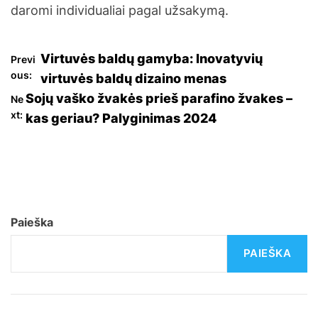
daromi individualiai pagal užsakymą.
N
Virtuvės baldų gamyba: Inovatyvių
Previ
ous:
virtuvės baldų dizaino menas
a
Sojų vaško žvakės prieš parafino žvakes –
Ne
xt:
kas geriau? Palyginimas 2024
v
i
g
a
Paieška
c
PAIEŠKA
i
j