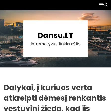
S
M
S
k
E
E
N
A
i
U
R
p
C
H
t
Dansu.LT
o
c
Informatyvus tinklaraštis
o
n
t
e
n
t
Dalykai, į kuriuos verta
atkreipti dėmesį renkantis
vestuvinį žiedą, kad jis