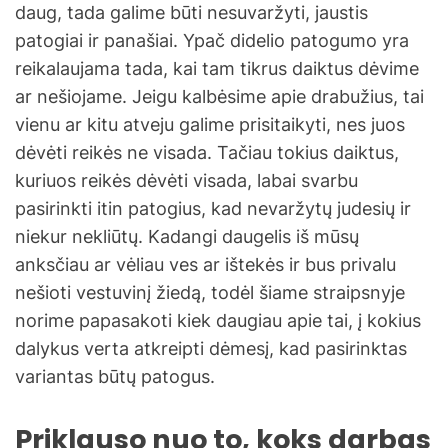
daug, tada galime būti nesuvaržyti, jaustis
patogiai ir panašiai. Ypač didelio patogumo yra
reikalaujama tada, kai tam tikrus daiktus dėvime
ar nešiojame. Jeigu kalbėsime apie drabužius, tai
vienu ar kitu atveju galime prisitaikyti, nes juos
dėvėti reikės ne visada. Tačiau tokius daiktus,
kuriuos reikės dėvėti visada, labai svarbu
pasirinkti itin patogius, kad nevaržytų judesių ir
niekur nekliūtų. Kadangi daugelis iš mūsų
anksčiau ar vėliau ves ar ištekės ir bus privalu
nešioti vestuvinį žiedą, todėl šiame straipsnyje
norime papasakoti kiek daugiau apie tai, į kokius
dalykus verta atkreipti dėmesį, kad pasirinktas
variantas būtų patogus.
Priklauso nuo to, koks darbas