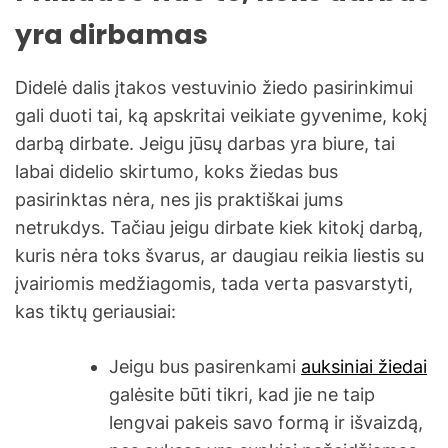
yra dirbamas
Didelė dalis įtakos vestuvinio žiedo pasirinkimui
gali duoti tai, ką apskritai veikiate gyvenime, kokį
darbą dirbate. Jeigu jūsų darbas yra biure, tai
labai didelio skirtumo, koks žiedas bus
pasirinktas nėra, nes jis praktiškai jums
netrukdys. Tačiau jeigu dirbate kiek kitokį darbą,
kuris nėra toks švarus, ar daugiau reikia liestis su
įvairiomis medžiagomis, tada verta pasvarstyti,
kas tiktų geriausiai:
Jeigu bus pasirenkami
auksiniai žiedai
galėsite būti tikri, kad jie ne taip
lengvai pakeis savo formą ir išvaizdą,