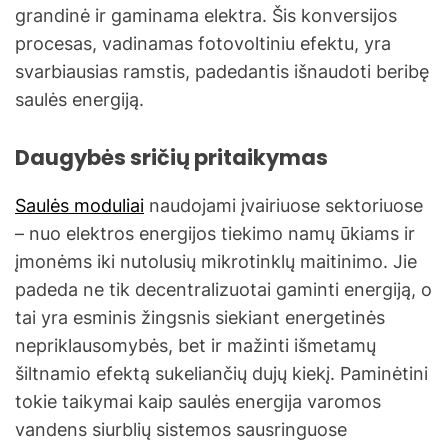
grandinė ir gaminama elektra. Šis konversijos
procesas, vadinamas fotovoltiniu efektu, yra
svarbiausias ramstis, padedantis išnaudoti beribę
saulės energiją.
Daugybės sričių pritaikymas
Saulės moduliai
naudojami įvairiuose sektoriuose
– nuo elektros energijos tiekimo namų ūkiams ir
įmonėms iki nutolusių mikrotinklų maitinimo. Jie
padeda ne tik decentralizuotai gaminti energiją, o
tai yra esminis žingsnis siekiant energetinės
nepriklausomybės, bet ir mažinti išmetamų
šiltnamio efektą sukeliančių dujų kiekį. Paminėtini
tokie taikymai kaip saulės energija varomos
vandens siurblių sistemos sausringuose