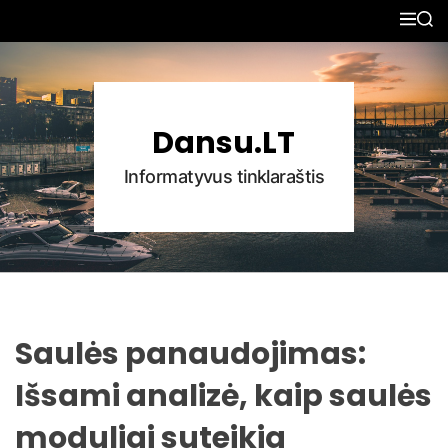
S
M
S
k
E
E
N
A
i
U
R
p
C
H
t
Dansu.LT
o
c
Informatyvus tinklaraštis
o
n
t
e
n
t
Saulės panaudojimas:
Išsami analizė, kaip saulės
moduliai suteikia