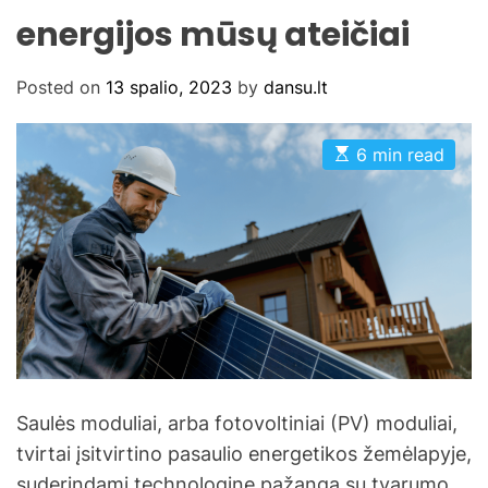
energijos mūsų ateičiai
Posted on
13 spalio, 2023
by
dansu.lt
E
6 min read
s
t
i
m
a
t
e
d
r
e
a
d
t
i
m
Saulės moduliai, arba fotovoltiniai (PV) moduliai,
e
tvirtai įsitvirtino pasaulio energetikos žemėlapyje,
suderindami technologinę pažangą su tvarumo