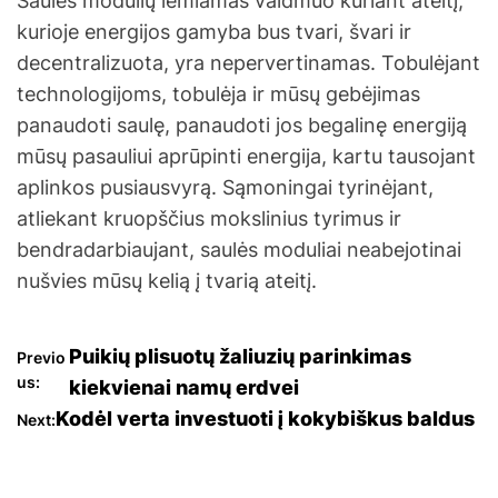
Saulės modulių lemiamas vaidmuo kuriant ateitį,
kurioje energijos gamyba bus tvari, švari ir
decentralizuota, yra nepervertinamas. Tobulėjant
technologijoms, tobulėja ir mūsų gebėjimas
panaudoti saulę, panaudoti jos begalinę energiją
mūsų pasauliui aprūpinti energija, kartu tausojant
aplinkos pusiausvyrą. Sąmoningai tyrinėjant,
atliekant kruopščius mokslinius tyrimus ir
bendradarbiaujant, saulės moduliai neabejotinai
nušvies mūsų kelią į tvarią ateitį.
N
Puikių plisuotų žaliuzių parinkimas
Previo
us:
kiekvienai namų erdvei
a
Kodėl verta investuoti į kokybiškus baldus
Next:
v