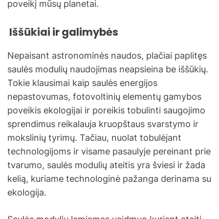
poveikį mūsų planetai.
Iššūkiai ir galimybės
Nepaisant astronominės naudos, plačiai paplitęs
saulės modulių naudojimas neapsieina be iššūkių.
Tokie klausimai kaip saulės energijos
nepastovumas, fotovoltinių elementų gamybos
poveikis ekologijai ir poreikis tobulinti saugojimo
sprendimus reikalauja kruopštaus svarstymo ir
mokslinių tyrimų. Tačiau, nuolat tobulėjant
technologijoms ir visame pasaulyje pereinant prie
tvarumo, saulės modulių ateitis yra šviesi ir žada
kelią, kuriame technologinė pažanga derinama su
ekologija.