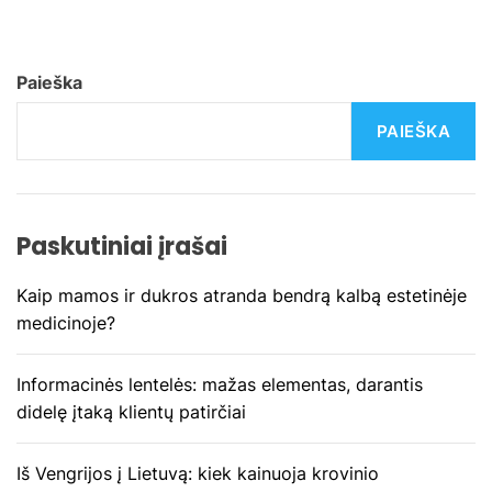
i
g
Paieška
a
PAIEŠKA
c
i
j
Paskutiniai įrašai
a
Kaip mamos ir dukros atranda bendrą kalbą estetinėje
medicinoje?
t
a
Informacinės lentelės: mažas elementas, darantis
didelę įtaką klientų patirčiai
r
p
Iš Vengrijos į Lietuvą: kiek kainuoja krovinio