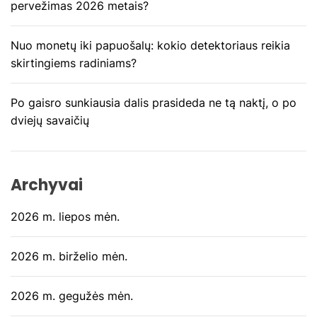
pervežimas 2026 metais?
į
Nuo monetų iki papuošalų: kokio detektoriaus reikia
r
skirtingiems radiniams?
a
Po gaisro sunkiausia dalis prasideda ne tą naktį, o po
š
dviejų savaičių
ų
Archyvai
2026 m. liepos mėn.
2026 m. birželio mėn.
2026 m. gegužės mėn.