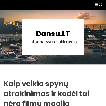
S
M
S
k
E
E
N
A
i
U
R
p
C
H
t
Dansu.LT
o
c
Informatyvus tinklaraštis
o
n
t
e
n
t
Kaip veikia spynų
atrakinimas ir kodėl tai
nėra filmų magija