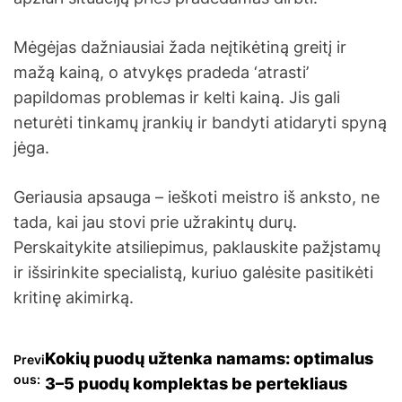
Mėgėjas dažniausiai žada neįtikėtiną greitį ir
mažą kainą, o atvykęs pradeda ‘atrasti’
papildomas problemas ir kelti kainą. Jis gali
neturėti tinkamų įrankių ir bandyti atidaryti spyną
jėga.
Geriausia apsauga – ieškoti meistro iš anksto, ne
tada, kai jau stovi prie užrakintų durų.
Perskaitykite atsiliepimus, paklauskite pažįstamų
ir išsirinkite specialistą, kuriuo galėsite pasitikėti
kritinę akimirką.
N
Kokių puodų užtenka namams: optimalus
Previ
ous:
3–5 puodų komplektas be pertekliaus