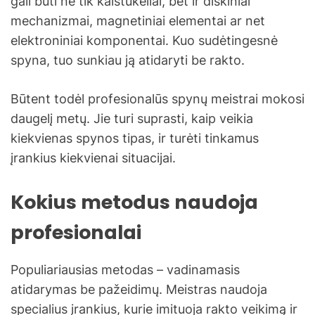
gali būti ne tik kaištukėliai, bet ir diskiniai
mechanizmai, magnetiniai elementai ar net
elektroniniai komponentai. Kuo sudėtingesnė
spyna, tuo sunkiau ją atidaryti be rakto.
Būtent todėl profesionalūs spynų meistrai mokosi
daugelį metų. Jie turi suprasti, kaip veikia
kiekvienas spynos tipas, ir turėti tinkamus
įrankius kiekvienai situacijai.
Kokius metodus naudoja
profesionalai
Populiariausias metodas – vadinamasis
atidarymas be pažeidimų. Meistras naudoja
specialius įrankius, kurie imituoja rakto veikimą ir