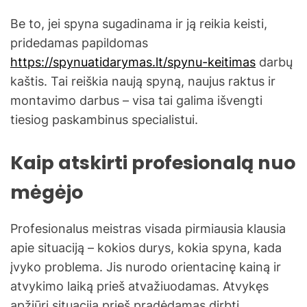
Be to, jei spyna sugadinama ir ją reikia keisti,
pridedamas papildomas
https://spynuatidarymas.lt/spynu-keitimas
darbų
kaštis. Tai reiškia naują spyną, naujus raktus ir
montavimo darbus – visa tai galima išvengti
tiesiog paskambinus specialistui.
Kaip atskirti profesionalą nuo
mėgėjo
Profesionalus meistras visada pirmiausia klausia
apie situaciją – kokios durys, kokia spyna, kada
įvyko problema. Jis nurodo orientacinę kainą ir
atvykimo laiką prieš atvažiuodamas. Atvykęs
apžiūri situaciją prieš pradėdamas dirbti.