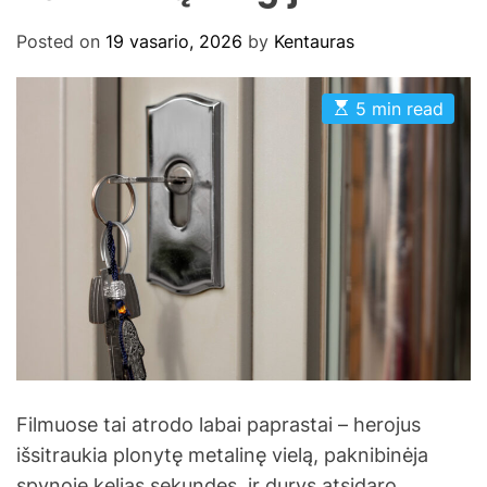
Posted on
19 vasario, 2026
by
Kentauras
E
5 min read
s
t
i
m
a
t
e
d
r
e
a
d
t
i
m
e
Filmuose tai atrodo labai paprastai – herojus
išsitraukia plonytę metalinę vielą, paknibinėja
spynoje kelias sekundes, ir durys atsidaro.