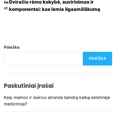
a
Dviračio rėmo kokybė, suvirinimas ir
Ne
xt:
komponentai: kas lemia ilgaamžiškumą
v
i
g
a
Paieška
c
PAIEŠKA
i
j
Paskutiniai įrašai
a
Kaip mamos ir dukros atranda bendrą kalbą estetinėje
t
medicinoje?
a