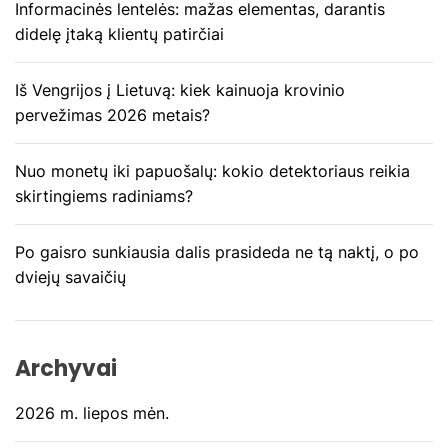
Informacinės lentelės: mažas elementas, darantis
r
didelę įtaką klientų patirčiai
p
Iš Vengrijos į Lietuvą: kiek kainuoja krovinio
į
pervežimas 2026 metais?
r
Nuo monetų iki papuošalų: kokio detektoriaus reikia
a
skirtingiems radiniams?
š
Po gaisro sunkiausia dalis prasideda ne tą naktį, o po
ų
dviejų savaičių
Archyvai
2026 m. liepos mėn.