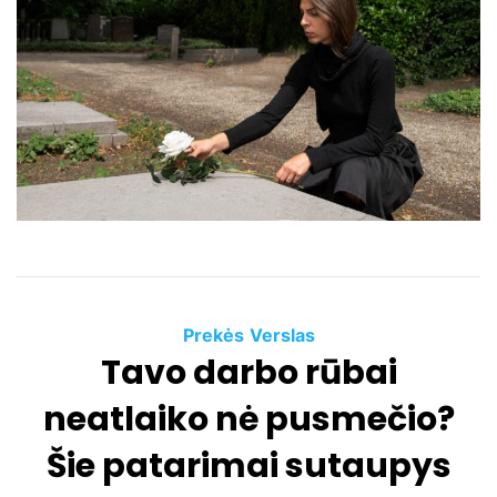
m
a
t
e
d
r
e
a
d
t
i
m
e
C
Prekės
Verslas
Tavo darbo rūbai
a
t
neatlaiko nė pusmečio?
e
g
Šie patarimai sutaupys
o