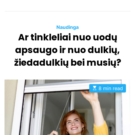
C
Naudinga
Ar tinkleliai nuo uodų
a
t
apsaugo ir nuo dulkių,
e
g
žiedadulkių bei musių?
o
r
i
e
E
8 min read
s
s
t
i
m
a
t
e
d
r