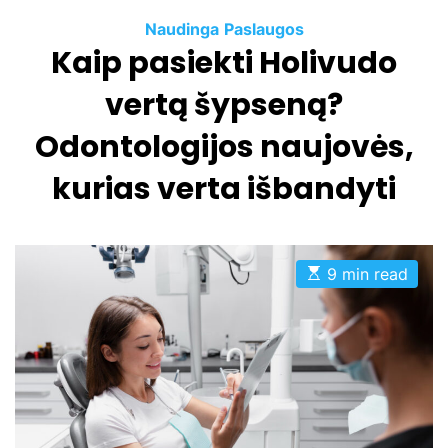
C
Naudinga
Paslaugos
Kaip pasiekti Holivudo
a
t
vertą šypseną?
e
g
Odontologijos naujovės,
o
kurias verta išbandyti
r
i
e
s
E
9 min read
s
t
i
m
a
t
e
d
r
e
a