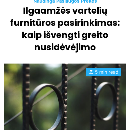
C
Naudinga
Paslaugos
Prekės
Ilgaamžės vartelių
a
t
furnitūros pasirinkimas:
e
g
kaip išvengti greito
o
nusidėvėjimo
r
i
e
s
E
5 min read
s
t
i
m
a
t
e
d
r
e
a
d