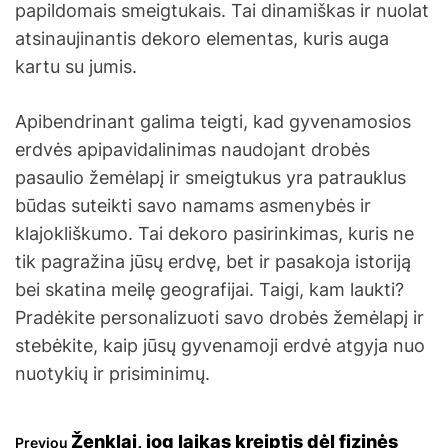
papildomais smeigtukais. Tai dinamiškas ir nuolat
atsinaujinantis dekoro elementas, kuris auga
kartu su jumis.
Apibendrinant galima teigti, kad gyvenamosios
erdvės apipavidalinimas naudojant drobės
pasaulio žemėlapį ir smeigtukus yra patrauklus
būdas suteikti savo namams asmenybės ir
klajokliškumo. Tai dekoro pasirinkimas, kuris ne
tik pagražina jūsų erdvę, bet ir pasakoja istoriją
bei skatina meilę geografijai. Taigi, kam laukti?
Pradėkite personalizuoti savo drobės žemėlapį ir
stebėkite, kaip jūsų gyvenamoji erdvė atgyja nuo
nuotykių ir prisiminimų.
Ženklai, jog laikas kreiptis dėl fizinės
Previou