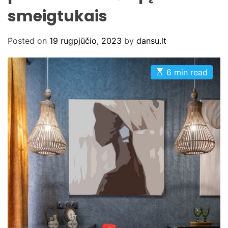
smeigtukais
Posted on
19 rugpjūčio, 2023
by
dansu.lt
E
6 min read
s
t
i
m
a
t
e
d
r
e
a
d
t
i
m
e