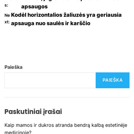
N
s:
apsaugos
a
Kodėl horizontalios žaliuzės yra geriausia
Ne
xt:
apsauga nuo saulės ir karščio
v
i
g
a
Paieška
c
PAIEŠKA
i
j
Paskutiniai įrašai
a
Kaip mamos ir dukros atranda bendrą kalbą estetinėje
t
medicinoje?