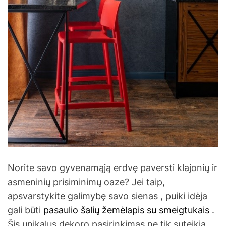
Norite savo gyvenamąją erdvę paversti klajonių ir
asmeninių prisiminimų oaze? Jei taip,
apsvarstykite galimybę savo sienas , puiki idėja
gali būti
pasaulio šalių žemėlapis su smeigtukais
.
Šis unikalus dekoro pasirinkimas ne tik suteikia