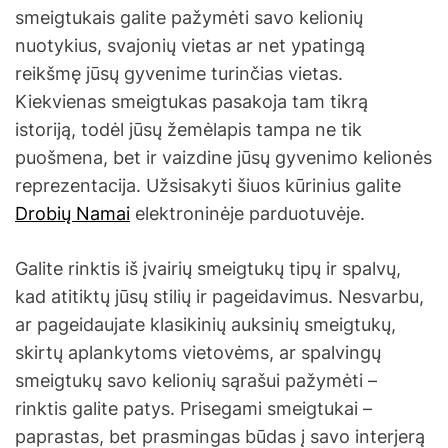
smeigtukais galite pažymėti savo kelionių
nuotykius, svajonių vietas ar net ypatingą
reikšmę jūsų gyvenime turinčias vietas.
Kiekvienas smeigtukas pasakoja tam tikrą
istoriją, todėl jūsų žemėlapis tampa ne tik
puošmena, bet ir vaizdine jūsų gyvenimo kelionės
reprezentacija. Užsisakyti šiuos kūrinius galite
Drobių Namai
elektroninėje parduotuvėje.
Galite rinktis iš įvairių smeigtukų tipų ir spalvų,
kad atitiktų jūsų stilių ir pageidavimus. Nesvarbu,
ar pageidaujate klasikinių auksinių smeigtukų,
skirtų aplankytoms vietovėms, ar spalvingų
smeigtukų savo kelionių sąrašui pažymėti –
rinktis galite patys. Prisegami smeigtukai –
paprastas, bet prasmingas būdas į savo interjerą