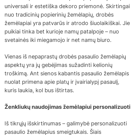
universali ir estetiška dekoro priemonė. Skirtingai
nuo tradicinių popierinių žemėlapių, drobės
žemėlapiai yra patvarūs ir atrodo šiuolaikiškai. Jie
puikiai tinka bet kurioje namų patalpoje – nuo
svetainės iki miegamojo ir net namų biuro.
Vienas iš nepaprastų drobės pasaulio žemėlapių
aspektų yra jų gebėjimas sužadinti kelionių
troškimą. Ant sienos kabantis pasaulio žemėlapis
nuolat primena apie platų ir įvairialypį pasaulį,
kuris laukia, kol bus ištirtas.
Ženkliukų naudojimas žemėlapiui personalizuoti
Iš tikrųjų išskirtinumas – galimybė personalizuoti
pasaulio žemėlapius smeigtukais. Šiais