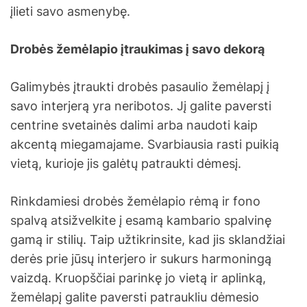
įlieti savo asmenybę.
Drobės žemėlapio įtraukimas į savo dekorą
Galimybės įtraukti drobės pasaulio žemėlapį į
savo interjerą yra neribotos. Jį galite paversti
centrine svetainės dalimi arba naudoti kaip
akcentą miegamajame. Svarbiausia rasti puikią
vietą, kurioje jis galėtų patraukti dėmesį.
Rinkdamiesi drobės žemėlapio rėmą ir fono
spalvą atsižvelkite į esamą kambario spalvinę
gamą ir stilių. Taip užtikrinsite, kad jis sklandžiai
derės prie jūsų interjero ir sukurs harmoningą
vaizdą. Kruopščiai parinkę jo vietą ir aplinką,
žemėlapį galite paversti patraukliu dėmesio