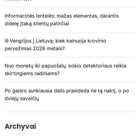
a
Informacinės lentelės: mažas elementas, darantis
r
didelę įtaką klientų patirčiai
p
Iš Vengrijos į Lietuvą: kiek kainuoja krovinio
į
pervežimas 2026 metais?
r
Nuo monetų iki papuošalų: kokio detektoriaus reikia
a
skirtingiems radiniams?
š
Po gaisro sunkiausia dalis prasideda ne tą naktį, o po
ų
dviejų savaičių
Archyvai