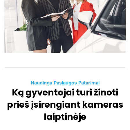
a
t
e
d
r
e
a
d
t
i
m
e
C
Naudinga
Paslaugos
Patarimai
Ką gyventojai turi žinoti
a
t
prieš įsirengiant kameras
e
g
laiptinėje
o
r