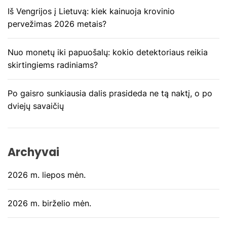
r
Iš Vengrijos į Lietuvą: kiek kainuoja krovinio
pervežimas 2026 metais?
p
į
Nuo monetų iki papuošalų: kokio detektoriaus reikia
skirtingiems radiniams?
r
a
Po gaisro sunkiausia dalis prasideda ne tą naktį, o po
dviejų savaičių
š
ų
Archyvai
2026 m. liepos mėn.
2026 m. birželio mėn.