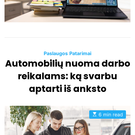
d
t
i
m
e
C
Paslaugos
Patarimai
Automobilių nuoma darbo
a
t
reikalams: ką svarbu
e
g
aptarti iš anksto
o
r
i
e
E
6 min read
s
s
t
i
m