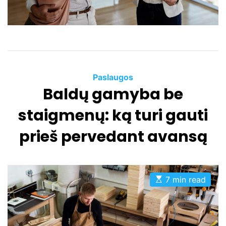
t
i
m
e
C
Paslaugos
Baldų gamyba be
a
t
staigmenų: ką turi gauti
e
g
prieš pervedant avansą
o
r
i
e
E
7 min read
s
s
t
i
m
a