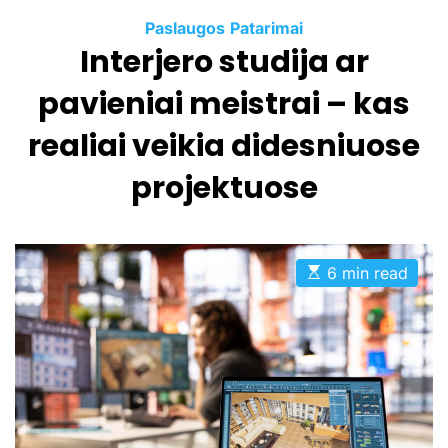
C
Paslaugos
Patarimai
Interjero studija ar
a
t
pavieniai meistrai – kas
e
g
realiai veikia didesniuose
o
projektuose
r
i
e
s
E
6 min read
s
t
i
m
a
t
e
d
r
e
a