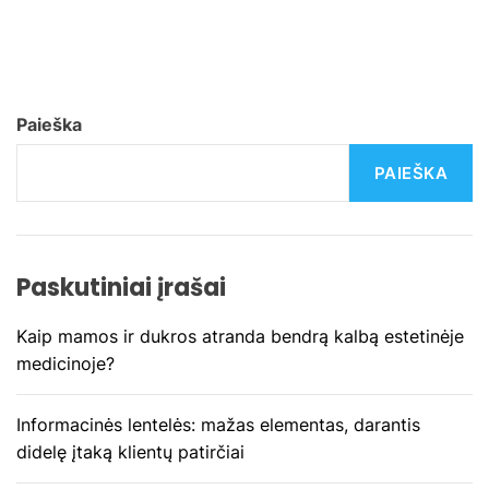
v
i
g
Paieška
a
PAIEŠKA
c
i
Paskutiniai įrašai
j
Kaip mamos ir dukros atranda bendrą kalbą estetinėje
a
medicinoje?
t
Informacinės lentelės: mažas elementas, darantis
a
didelę įtaką klientų patirčiai