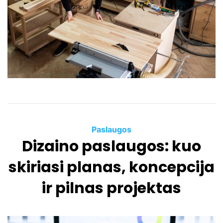
t
e
d
r
e
a
d
t
i
m
e
C
Paslaugos
Dizaino paslaugos: kuo
a
t
skiriasi planas, koncepcija
e
g
ir pilnas projektas
o
r
i