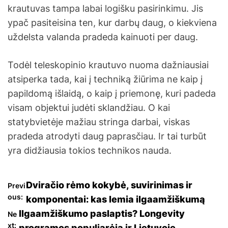
krautuvas tampa labai logišku pasirinkimu. Jis
ypač pasiteisina ten, kur darbų daug, o kiekviena
uždelsta valanda pradeda kainuoti per daug.
Todėl teleskopinio krautuvo nuoma dažniausiai
atsiperka tada, kai į techniką žiūrima ne kaip į
papildomą išlaidą, o kaip į priemonę, kuri padeda
visam objektui judėti sklandžiau. O kai
statybvietėje mažiau stringa darbai, viskas
pradeda atrodyti daug paprasčiau. Ir tai turbūt
yra didžiausia tokios technikos nauda.
N
Dviračio rėmo kokybė, suvirinimas ir
Previ
ous:
komponentai: kas lemia ilgaamžiškumą
a
Ilgaamžiškumo paslaptis? Longevity
Ne
xt:
programos populiarėja ir Lietuvoje