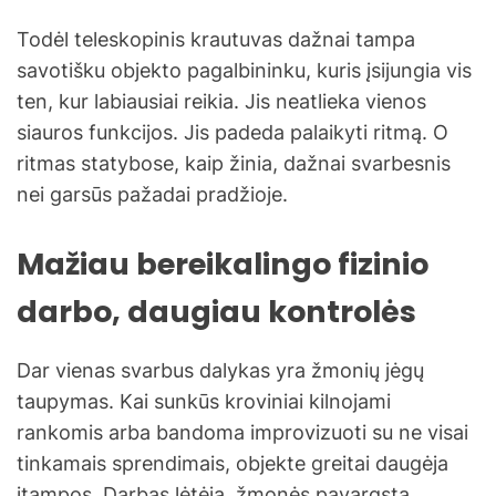
Todėl teleskopinis krautuvas dažnai tampa
savotišku objekto pagalbininku, kuris įsijungia vis
ten, kur labiausiai reikia. Jis neatlieka vienos
siauros funkcijos. Jis padeda palaikyti ritmą. O
ritmas statybose, kaip žinia, dažnai svarbesnis
nei garsūs pažadai pradžioje.
Mažiau bereikalingo fizinio
darbo, daugiau kontrolės
Dar vienas svarbus dalykas yra žmonių jėgų
taupymas. Kai sunkūs kroviniai kilnojami
rankomis arba bandoma improvizuoti su ne visai
tinkamais sprendimais, objekte greitai daugėja
įtampos. Darbas lėtėja, žmonės pavargsta,