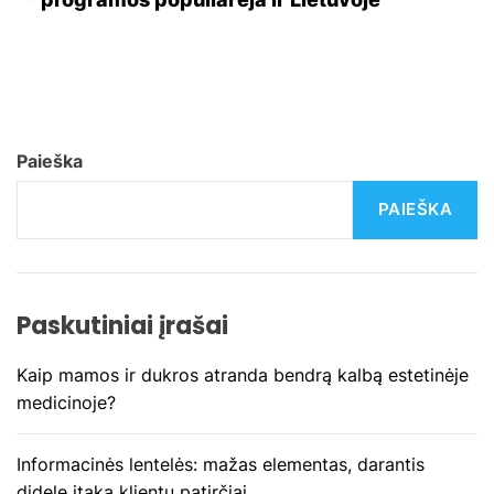
v
i
g
a
Paieška
c
PAIEŠKA
i
j
Paskutiniai įrašai
a
Kaip mamos ir dukros atranda bendrą kalbą estetinėje
t
medicinoje?
a
Informacinės lentelės: mažas elementas, darantis
r
didelę įtaką klientų patirčiai