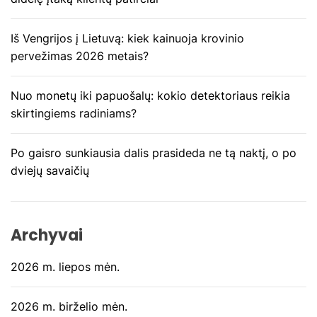
p
Iš Vengrijos į Lietuvą: kiek kainuoja krovinio
į
pervežimas 2026 metais?
r
Nuo monetų iki papuošalų: kokio detektoriaus reikia
a
skirtingiems radiniams?
š
Po gaisro sunkiausia dalis prasideda ne tą naktį, o po
ų
dviejų savaičių
Archyvai
2026 m. liepos mėn.
2026 m. birželio mėn.