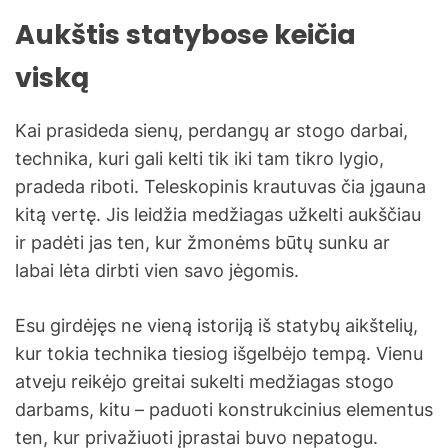
Aukštis statybose keičia
viską
Kai prasideda sienų, perdangų ar stogo darbai,
technika, kuri gali kelti tik iki tam tikro lygio,
pradeda riboti. Teleskopinis krautuvas čia įgauna
kitą vertę. Jis leidžia medžiagas užkelti aukščiau
ir padėti jas ten, kur žmonėms būtų sunku ar
labai lėta dirbti vien savo jėgomis.
Esu girdėjęs ne vieną istoriją iš statybų aikštelių,
kur tokia technika tiesiog išgelbėjo tempą. Vienu
atveju reikėjo greitai sukelti medžiagas stogo
darbams, kitu – paduoti konstrukcinius elementus
ten, kur privažiuoti įprastai buvo nepatogu.