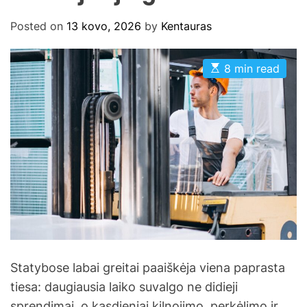
Posted on
13 kovo, 2026
by
Kentauras
E
8 min read
s
t
i
m
a
t
e
d
r
e
a
d
t
i
m
e
Statybose labai greitai paaiškėja viena paprasta
tiesa: daugiausia laiko suvalgo ne didieji
sprendimai, o kasdieniai kilnojimo, perkėlimo ir