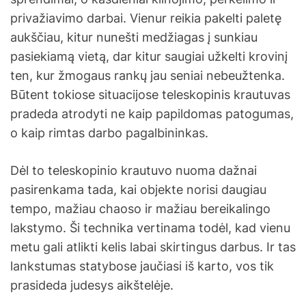
privažiavimo darbai. Vienur reikia pakelti paletę
aukščiau, kitur nunešti medžiagas į sunkiau
pasiekiamą vietą, dar kitur saugiai užkelti krovinį
ten, kur žmogaus rankų jau seniai nebeužtenka.
Būtent tokiose situacijose teleskopinis krautuvas
pradeda atrodyti ne kaip papildomas patogumas,
o kaip rimtas darbo pagalbininkas.
Dėl to teleskopinio krautuvo nuoma dažnai
pasirenkama tada, kai objekte norisi daugiau
tempo, mažiau chaoso ir mažiau bereikalingo
lakstymo. Ši technika vertinama todėl, kad vienu
metu gali atlikti kelis labai skirtingus darbus. Ir tas
lankstumas statybose jaučiasi iš karto, vos tik
prasideda judesys aikštelėje.