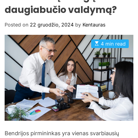
daugiabučio valdymą?
Posted on
22 gruodžio, 2024
by
Kentauras
E
4 min read
s
t
i
m
a
t
e
d
r
e
a
d
t
i
m
e
Bendrijos pirmininkas yra vienas svarbiausių