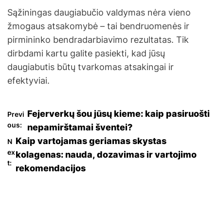
Sąžiningas daugiabučio valdymas nėra vieno
žmogaus atsakomybė – tai bendruomenės ir
pirmininko bendradarbiavimo rezultatas. Tik
dirbdami kartu galite pasiekti, kad jūsų
daugiabutis būtų tvarkomas atsakingai ir
efektyviai.
N
Fejerverkų šou jūsų kieme: kaip pasiruošti
Previ
ous:
nepamirštamai šventei?
a
Kaip vartojamas geriamas skystas
N
ex
kolagenas: nauda, dozavimas ir vartojimo
v
t:
rekomendacijos
i
g