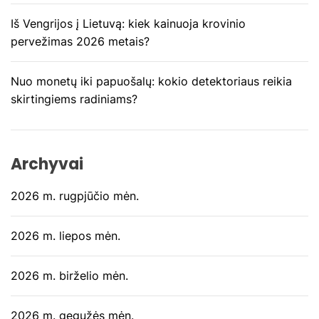
a
Iš Vengrijos į Lietuvą: kiek kainuoja krovinio
pervežimas 2026 metais?
š
ų
Nuo monetų iki papuošalų: kokio detektoriaus reikia
skirtingiems radiniams?
Archyvai
2026 m. rugpjūčio mėn.
2026 m. liepos mėn.
2026 m. birželio mėn.
2026 m. gegužės mėn.