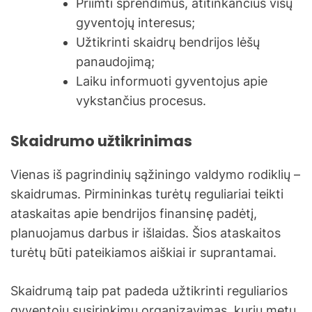
Priimti sprendimus, atitinkančius visų
gyventojų interesus;
Užtikrinti skaidrų bendrijos lėšų
panaudojimą;
Laiku informuoti gyventojus apie
vykstančius procesus.
Skaidrumo užtikrinimas
Vienas iš pagrindinių sąžiningo valdymo rodiklių –
skaidrumas. Pirmininkas turėtų reguliariai teikti
ataskaitas apie bendrijos finansinę padėtį,
planuojamus darbus ir išlaidas. Šios ataskaitos
turėtų būti pateikiamos aiškiai ir suprantamai.
Skaidrumą taip pat padeda užtikrinti reguliarios
gyventojų susirinkimų organizavimas, kurių metu