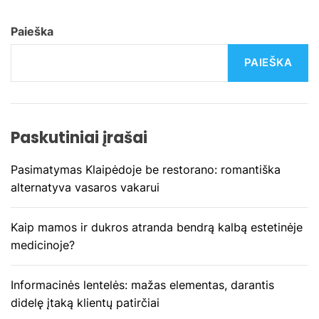
a
c
Paieška
i
PAIEŠKA
j
a
Paskutiniai įrašai
t
Pasimatymas Klaipėdoje be restorano: romantiška
a
alternatyva vasaros vakarui
r
Kaip mamos ir dukros atranda bendrą kalbą estetinėje
p
medicinoje?
į
Informacinės lentelės: mažas elementas, darantis
didelę įtaką klientų patirčiai
r