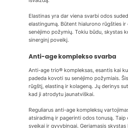
išvaizdą.
Elastinas yra dar viena svarbi odos sudeda
elastingumą. Būtent hialurono rūgšties i
senėjimo požymių. Tokiu būdu, skystas kol
sinerginį poveikį.
Anti-age komplekso svarba
Anti-age trio® kompleksas, esantis kai k
padeda kovoti su senėjimo požymiais. Ši
rūgštį, elastiną ir kolageną. Jų derinys s
kad ji atrodytu jaunatviškai.
Reguliarus anti-age kompleksų vartojimas 
atsiradimą ir pagerinti odos tonusą. Tai
sveikai ir gyvybingai. Geriamasis skysta