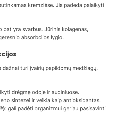
 sutinkamas kremzlėse. Jis padeda palaikyti
p pat yra svarbus. Jūrinis kolagenas,
eresnio absorbcijos lygio.
kcijos
dažnai turi įvairių papildomų medžiagų,
aikyti drėgmę odoje ir audiniuose.
geno sintezei ir veikia kaip antioksidantas.
®)
: gali padėti organizmui geriau pasisavinti