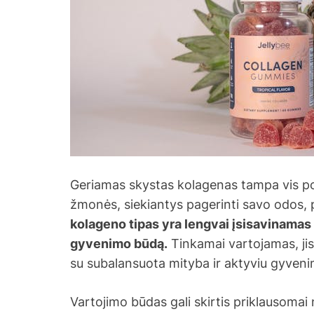
Geriamas skystas kolagenas tampa vis p
žmonės, siekiantys pagerinti savo odos, p
kolageno tipas yra lengvai įsisavinamas 
gyvenimo būdą.
Tinkamai vartojamas, jis 
su subalansuota mityba ir aktyviu gyven
Vartojimo būdas gali skirtis priklausom