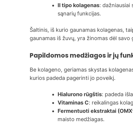
II tipo kolagenas
: dažniausiai
sąnarių funkcijas.
Šaltinis, iš kurio gaunamas kolagenas, tai
gaunamas iš žuvų, yra žinomas dėl savo g
Papildomos medžiagos ir jų fun
Be kolageno, geriamas skystas kolagenas 
kurios padeda pagerinti jo poveikį.
Hialurono rūgštis
: padeda išl
Vitaminas C
: reikalingas kola
Fermentuoti ekstraktai (OMX
maisto medžiagas.