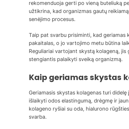
rekomenduoja gerti po vieną buteliuką per
užtikrina, kad organizmas gautų reikiamą
senėjimo procesus.
Taip pat svarbu prisiminti, kad geriamas 
pakaitalas, o jo vartojimo metu būtina l
Reguliariai vartojant skystą kolageną, jis
stengiantis palaikyti sveiką organizmą.
Kaip geriamas skystas k
Geriamasis skystas kolagenas turi didelę į
išlaikyti odos elastingumą, drėgmę ir jau
kolageno ryšiai su oda, hialurono rūgšties
svarba.