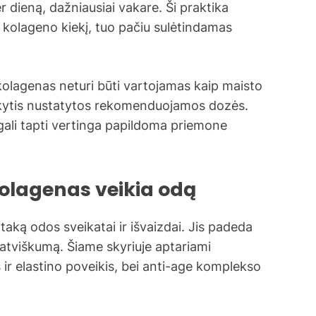
 dieną, dažniausiai vakare. Ši praktika
 kolageno kiekį, tuo pačiu sulėtindamas
kolagenas neturi būti vartojamas kaip maisto
aikytis nustatytos rekomenduojamos dozės.
 gali tapti vertinga papildoma priemone
olagenas veikia odą
taką odos sveikatai ir išvaizdai. Jis padeda
natviškumą. Šiame skyriuje aptariami
 ir elastino poveikis, bei anti-age komplekso