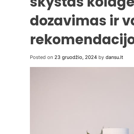
skystas kolag
dozavimas ir v
rekomendacij
Posted on
23 gruodžio, 2024
by
dansu.lt