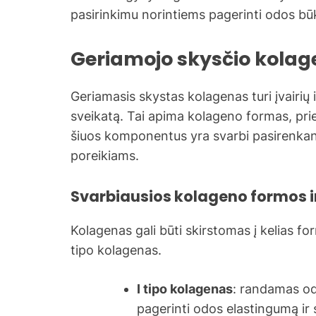
pasirinkimu norintiems pagerinti odos būk
Geriamojo skysčio kolage
Geriamasis skystas kolagenas turi įvairių 
sveikatą. Tai apima kolageno formas, pried
šiuos komponentus yra svarbi pasirenkant 
poreikiams.
Svarbiausios kolageno formos ir 
Kolagenas gali būti skirstomas į kelias for
tipo kolagenas.
I tipo kolagenas
: randamas od
pagerinti odos elastingumą ir 