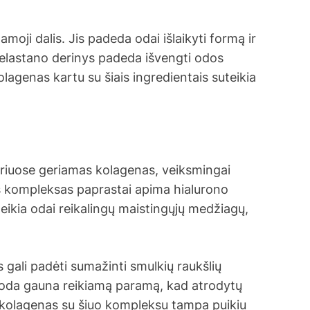
moji dalis. Jis padeda odai išlaikyti formą ir
r elastano derinys padeda išvengti odos
agenas kartu su šiais ingredientais suteikia
uriuose geriamas kolagenas, veiksmingai
s kompleksas paprastai apima hialurono
uteikia odai reikalingų maistingųjų medžiagų,
gali padėti sumažinti smulkių raukšlių
p oda gauna reikiamą paramą, kad atrodytų
s kolagenas su šiuo kompleksu tampa puikiu