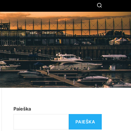
S
E
A
R
C
H
Paieška
PAIEŠKA