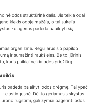
indinė odos struktūrinė dalis. Jis teikia odai
eno kiekis odoje mažėja, o tai sukelia
kystas kolagenas padeda papildyti šią
amas organizme. Reguliarus šio papildo
umą ir sumažinti raukšleles. Be to, jūrinis
, kuris puikiai veikia odos priežiūrą.
veikis
 kuris padeda palaikyti odos drėgmę. Tai ypač
ir elastingesnė. Dėl to geriamasis skystas
urono rūgštimi, gali žymiai pagerinti odos