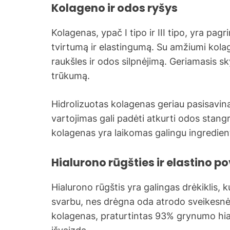
Kolageno ir odos ryšys
Kolagenas, ypač I tipo ir III tipo, yra pagr
tvirtumą ir elastingumą. Su amžiumi kolag
raukšles ir odos silpnėjimą. Geriamasis s
trūkumą.
Hidrolizuotas kolagenas geriau pasisavin
vartojimas gali padėti atkurti odos stangr
kolagenas yra laikomas galingu ingredientu
Hialurono rūgšties ir elastino po
Hialurono rūgštis yra galingas drėkiklis,
svarbu, nes drėgna oda atrodo sveikesnė 
kolagenas, praturtintas 93% grynumo hial