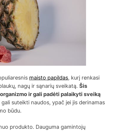
t
i
m
e
opuliaresnis
maisto papildas
, kurį renkasi
laukų, nagų ir sąnarių sveikatą.
Šis
organizmo ir gali padėti palaikyti sveiką
gali suteikti naudos, ypač jei jis derinamas
imo būdu.
ai nuo produkto. Dauguma gamintojų