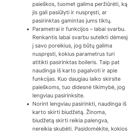
paieškos, tuomet galima peržiūrėti, ką
jis gali pasiūlyti ir nuspręsti, ar
pasirinktas gamintas jums tiktų.
Parametrai ir funkcijos – labai svarbu.
Renkantis labai svarbu sutelkti dėmesį
į savo poreikius, jog būtų galima
nuspręsti, kokius parametrus turi
atitikti pasirinktas boileris. Taip pat
naudinga iš karto pagalvoti ir apie
funkcijas. Kuo daugiau laiko skirsite
paieškoms, tuo didesnė tikimybė, jog
lengviau pasirinksite.
Norint lengviau pasirinkti, naudinga iš
karto skirti biudžetą. Žinoma,
biudžetą skirti reikia palengva,
nereikia skubėti. Pasidomėkite, kokios