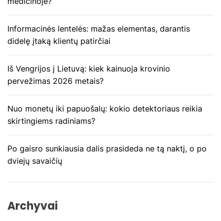
medicinoje?
a
Informacinės lentelės: mažas elementas, darantis
r
didelę įtaką klientų patirčiai
p
Iš Vengrijos į Lietuvą: kiek kainuoja krovinio
į
pervežimas 2026 metais?
r
Nuo monetų iki papuošalų: kokio detektoriaus reikia
a
skirtingiems radiniams?
š
Po gaisro sunkiausia dalis prasideda ne tą naktį, o po
ų
dviejų savaičių
Archyvai