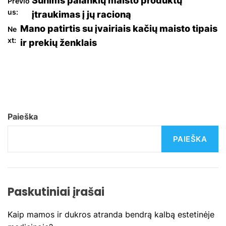
N
Šunims palankių maisto produktų
Previo
us:
įtraukimas į jų racioną
a
Mano patirtis su įvairiais kačių maisto tipais
Ne
xt:
ir prekių ženklais
v
i
g
a
Paieška
c
PAIEŠKA
i
j
Paskutiniai įrašai
a
Kaip mamos ir dukros atranda bendrą kalbą estetinėje
t