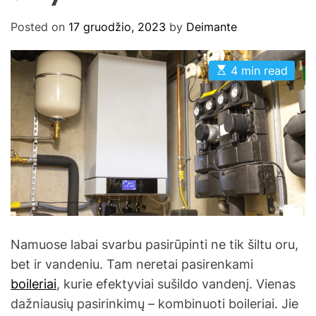
Posted on
17 gruodžio, 2023
by
Deimante
E
4 min read
s
t
i
m
a
t
e
d
r
e
a
d
t
i
m
Namuose labai svarbu pasirūpinti ne tik šiltu oru,
e
bet ir vandeniu. Tam neretai pasirenkami
boileriai
, kurie efektyviai sušildo vandenį. Vienas
dažniausių pasirinkimų – kombinuoti boileriai. Jie