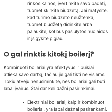
rinkos kainos, įvertinkite savo padėtį,
tuomet skirkite biudžetą. Jei matysite,
kad turimo biudžeto neužtenka,
tuomet biudžetą didinkite arba
palaukite, kol bus pasiūlytos nuolaidos
ir įsigykite pigiau.
O gal rinktis kitokį boilerį?
Kombinuoti boileriai yra efektyvūs ir puikiai
atlieka savo darbą, tačiau jie gali tikti ne visiems.
Tokiu atveju nenusiminkite, nes boileriai gali būti
labai įvairūs. Štai dar keli dažni pasirinkimai:
Elektriniai boileriai, kaip ir kombinuoti
boileriai, yra labai dažnai pasirenkami.