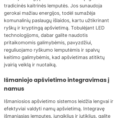
tradicinės kaitrinės lemputės. Jos sunaudoja
gerokai mažiau energijos, todėl sumažėja
komunalinių paslaugų išlaidos, kartu užtikrinant
ryškų ir kryptingą apšvietimą. Tobulėjant LED
technologijoms, dabar galite naudotis
pritaikomomis galimybėmis, pavyzdžiui,
reguliuojamo ryškumo lemputėmis ir spalvų
keitimo galimybėmis, kad apšvietimas atitiktų
įvairią veiklą ir nuotaiką.
Išmaniojo apšvietimo integravimas į
namus
Išmaniosios apšvietimo sistemos leidžia lengvai ir
efektyviai valdyti namų apšvietimą. Integravę
išmaniąsias lemputes, jungiklius ir jutiklius, galite