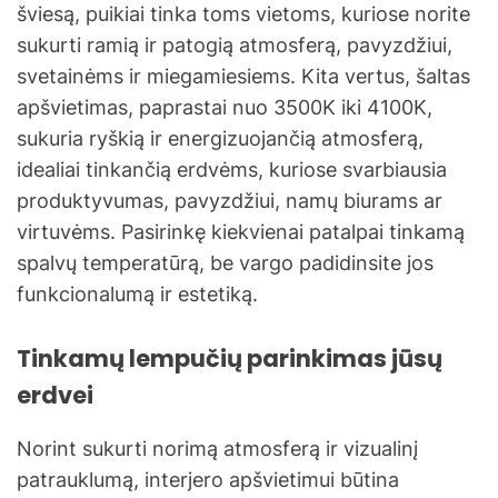
šviesą, puikiai tinka toms vietoms, kuriose norite
sukurti ramią ir patogią atmosferą, pavyzdžiui,
svetainėms ir miegamiesiems. Kita vertus, šaltas
apšvietimas, paprastai nuo 3500K iki 4100K,
sukuria ryškią ir energizuojančią atmosferą,
idealiai tinkančią erdvėms, kuriose svarbiausia
produktyvumas, pavyzdžiui, namų biurams ar
virtuvėms. Pasirinkę kiekvienai patalpai tinkamą
spalvų temperatūrą, be vargo padidinsite jos
funkcionalumą ir estetiką.
Tinkamų lempučių parinkimas jūsų
erdvei
Norint sukurti norimą atmosferą ir vizualinį
patrauklumą, interjero apšvietimui būtina