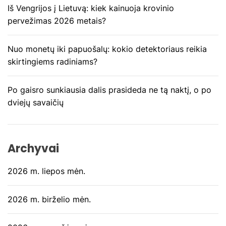
Iš Vengrijos į Lietuvą: kiek kainuoja krovinio
į
pervežimas 2026 metais?
r
Nuo monetų iki papuošalų: kokio detektoriaus reikia
a
skirtingiems radiniams?
š
Po gaisro sunkiausia dalis prasideda ne tą naktį, o po
ų
dviejų savaičių
Archyvai
2026 m. liepos mėn.
2026 m. birželio mėn.