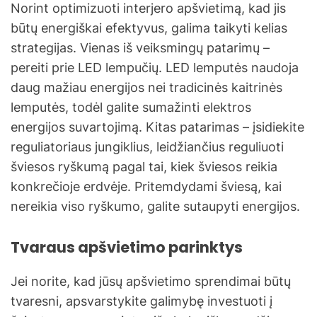
Norint optimizuoti interjero apšvietimą, kad jis
būtų energiškai efektyvus, galima taikyti kelias
strategijas. Vienas iš veiksmingų patarimų –
pereiti prie LED lempučių. LED lemputės naudoja
daug mažiau energijos nei tradicinės kaitrinės
lemputės, todėl galite sumažinti elektros
energijos suvartojimą. Kitas patarimas – įsidiekite
reguliatoriaus jungiklius, leidžiančius reguliuoti
šviesos ryškumą pagal tai, kiek šviesos reikia
konkrečioje erdvėje. Pritemdydami šviesą, kai
nereikia viso ryškumo, galite sutaupyti energijos.
Tvaraus apšvietimo parinktys
Jei norite, kad jūsų apšvietimo sprendimai būtų
tvaresni, apsvarstykite galimybę investuoti į