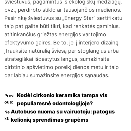
šviestuvus, pagamintus iš ekologiškų medžiagų,
pvz., perdirbto stiklo ar tausojančios medienos.
Pasirinkę šviestuvus su „Energy Star” sertifikatu
taip pat galite būti tikri, kad renkatės gaminius,
atitinkančius griežtas energijos vartojimo
efektyvumo gaires. Be to, jei į interjero dizainą
įtrauksite natūralią šviesą per stoglangius arba
strategiškai išdėstytus langus, sumažinsite
dirbtinio apšvietimo poreikį dienos metu ir taip
dar labiau sumažinsite energijos sąnaudas.
N
Kodėl cirkonio keramika tampa vis
Previ
ous:
populiaresnė odontologijoje?
a
Autobuso nuoma su vairuotoju: patogus
Ne
xt:
kelionių sprendimas grupėms
v