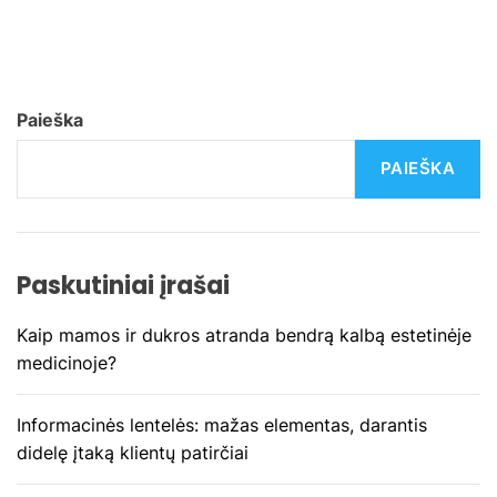
i
g
a
Paieška
c
PAIEŠKA
i
j
Paskutiniai įrašai
a
Kaip mamos ir dukros atranda bendrą kalbą estetinėje
t
medicinoje?
a
Informacinės lentelės: mažas elementas, darantis
r
didelę įtaką klientų patirčiai
p