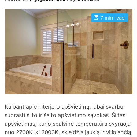
E
7 min read
s
t
i
m
a
t
e
d
r
e
a
d
t
i
m
e
Kalbant apie interjero apšvietimą, labai svarbu
suprasti šilto ir šalto apšvietimo sąvokas. Šiltas
apšvietimas, kurio spalvinė temperatūra svyruoja
nuo 2700K iki 3000K, skleidžia jaukią ir viliojančią