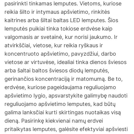
pasirinkti tinkamas lemputes. Vietoms, kuriose
reikia šilto ir intymaus apšvietimo, rinkitės
kaitrines arba šiltai baltas LED lemputes. Šios
lemputės puikiai tinka tokiose erdvėse kaip
valgomasis ar svetainė, kur norisi jaukumo. Ir
atvirkščiai, vietose, kur reikia ryškaus ir
koncentruoto apšvietimo, pavyzdžiui, darbo
vietose ar virtuvėse, idealiai tinka dienos šviesos
arba šaltai baltos šviesos diodų lemputės,
gerinančios koncentraciją ir matomumą. Be to,
erdvėse, kuriose pageidaujama reguliuojamo
apšvietimo lygio, apsvarstykite galimybę naudoti
reguliuojamo apšvietimo lemputes, kad būtų
galima lanksčiai kurti skirtingas nuotaikas visą
dieną. Pasirinkę kiekvienai namų erdvei
pritaikytas lemputes, galėsite efektyviai apšviesti