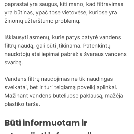
paprastai yra saugus, kiti mano, kad filtravimas
yra būtinas, ypač tose vietovėse, kuriose yra
žinomų užterštumo problemų.
Išklausyti asmenų, kurie patys patyrė vandens
filtrų naudą, gali būti įtikinama. Patenkintų
naudotojų atsiliepimai pabrėžia švaraus vandens
svarbą.
Vandens filtrų naudojimas ne tik naudingas
sveikatai, bet ir turi teigiamą poveikį aplinkai.
Mažinant vandens buteliuose paklausą, mažėja
plastiko tarša.
Būti informuotam ir