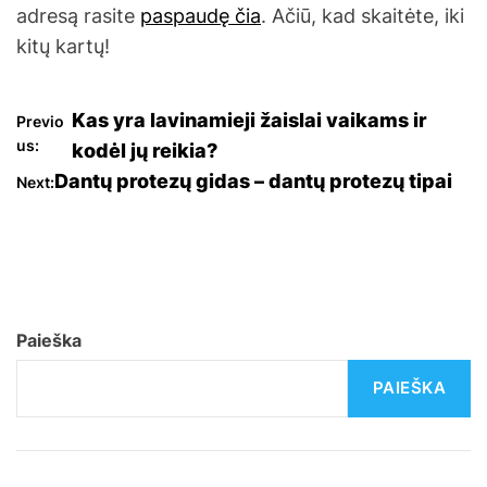
adresą rasite
paspaudę čia
. Ačiū, kad skaitėte, iki
kitų kartų!
N
Kas yra lavinamieji žaislai vaikams ir
Previo
us:
kodėl jų reikia?
a
Dantų protezų gidas – dantų protezų tipai
Next:
v
i
g
Paieška
a
PAIEŠKA
c
i