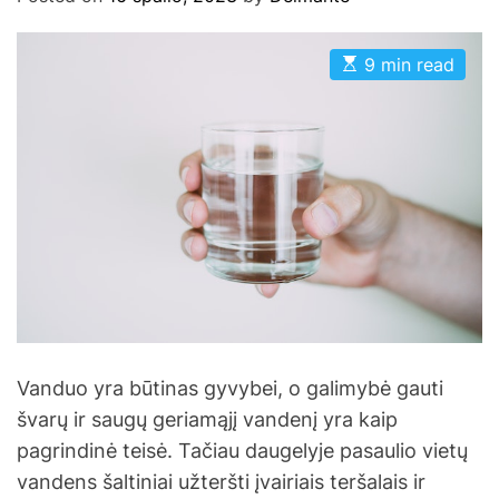
E
9 min read
s
t
i
m
a
t
e
d
r
e
a
d
t
i
m
e
Vanduo yra būtinas gyvybei, o galimybė gauti
švarų ir saugų geriamąjį vandenį yra kaip
pagrindinė teisė. Tačiau daugelyje pasaulio vietų
vandens šaltiniai užteršti įvairiais teršalais ir