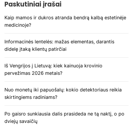
j
Paskutiniai įrašai
a
Kaip mamos ir dukros atranda bendrą kalbą estetinėje
medicinoje?
t
a
Informacinės lentelės: mažas elementas, darantis
didelę įtaką klientų patirčiai
r
p
Iš Vengrijos į Lietuvą: kiek kainuoja krovinio
pervežimas 2026 metais?
į
Nuo monetų iki papuošalų: kokio detektoriaus reikia
r
skirtingiems radiniams?
a
Po gaisro sunkiausia dalis prasideda ne tą naktį, o po
š
dviejų savaičių
ų