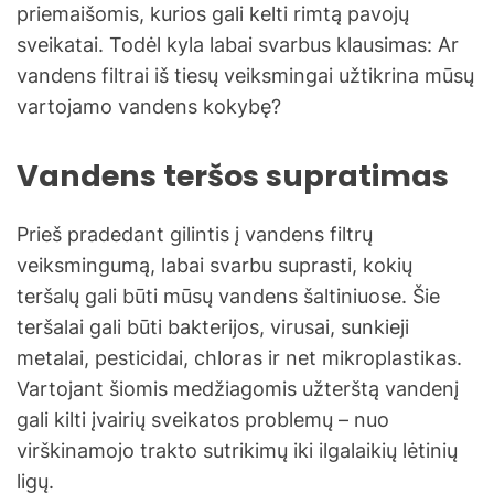
priemaišomis, kurios gali kelti rimtą pavojų
sveikatai. Todėl kyla labai svarbus klausimas: Ar
vandens filtrai iš tiesų veiksmingai užtikrina mūsų
vartojamo vandens kokybę?
Vandens teršos supratimas
Prieš pradedant gilintis į vandens filtrų
veiksmingumą, labai svarbu suprasti, kokių
teršalų gali būti mūsų vandens šaltiniuose. Šie
teršalai gali būti bakterijos, virusai, sunkieji
metalai, pesticidai, chloras ir net mikroplastikas.
Vartojant šiomis medžiagomis užterštą vandenį
gali kilti įvairių sveikatos problemų – nuo
virškinamojo trakto sutrikimų iki ilgalaikių lėtinių
ligų.