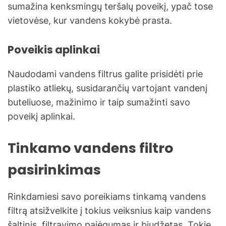
sumažina kenksmingų teršalų poveikį, ypač tose
vietovėse, kur vandens kokybė prasta.
Poveikis aplinkai
Naudodami vandens filtrus galite prisidėti prie
plastiko atliekų, susidarančių vartojant vandenį
buteliuose, mažinimo ir taip sumažinti savo
poveikį aplinkai.
Tinkamo vandens filtro
pasirinkimas
Rinkdamiesi savo poreikiams tinkamą vandens
filtrą atsižvelkite į tokius veiksnius kaip vandens
šaltinis, filtravimo pajėgumas ir biudžetas. Tokie