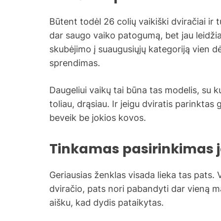
Būtent todėl 26 colių vaikiški dviračiai ir 
dar saugo vaiko patogumą, bet jau leidžia
skubėjimo į suaugusiųjų kategoriją vien dė
sprendimas.
Daugeliui vaikų tai būna tas modelis, su ku
toliau, drąsiau. Ir jeigu dviratis parinktas 
beveik be jokios kovos.
Tinkamas pasirinkimas ja
Geriausias ženklas visada lieka tas pats. Va
dviračio, pats nori pabandyti dar vieną m
aišku, kad dydis pataikytas.