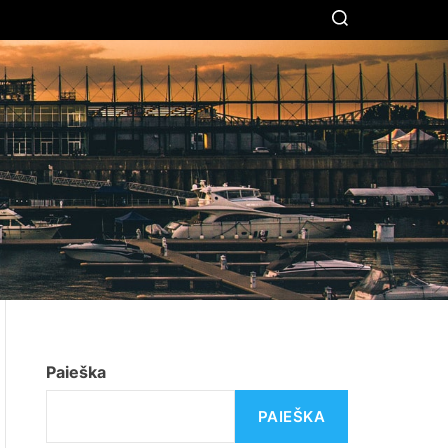
S
E
A
R
C
H
Paieška
PAIEŠKA