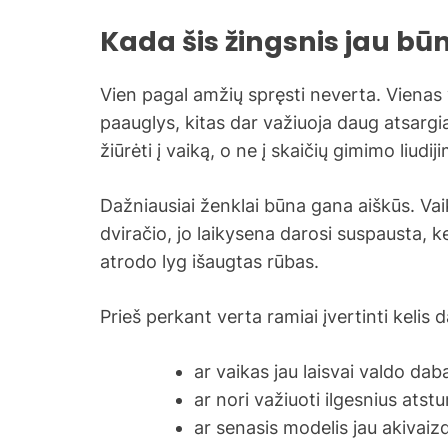
Kada šis žingsnis jau bū
Vien pagal amžių spręsti neverta. Vienas 
paauglys, kitas dar važiuoja daug atsargi
žiūrėti į vaiką, o ne į skaičių gimimo liudij
Dažniausiai ženklai būna gana aiškūs. Vai
dviračio, jo laikysena darosi suspausta, k
atrodo lyg išaugtas rūbas.
Prieš perkant verta ramiai įvertinti kelis 
ar vaikas jau laisvai valdo daba
ar nori važiuoti ilgesnius atst
ar senasis modelis jau akivaiz