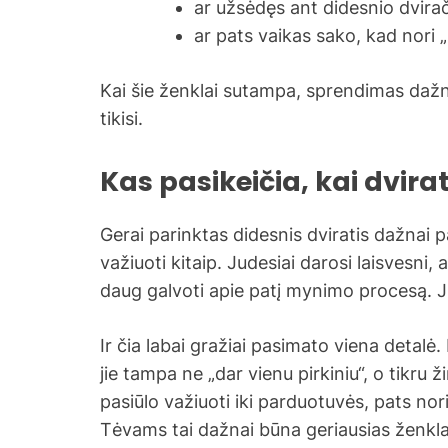
ar užsėdęs ant didesnio dvirači
ar pats vaikas sako, kad nori 
Kai šie ženklai sutampa, sprendimas dažnia
tikisi.
Kas pasikeičia, kai dvira
Gerai parinktas didesnis dviratis dažnai 
važiuoti kitaip. Judesiai darosi laisvesni,
daug galvoti apie patį mynimo procesą. Ji
Ir čia labai gražiai pasimato viena detalė.
jie tampa ne „dar vienu pirkiniu“, o tikru
pasiūlo važiuoti iki parduotuvės, pats nori 
Tėvams tai dažnai būna geriausias ženkla