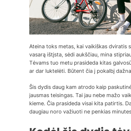
Ateina toks metas, kai vaikiškas dviratis 
vasarą ištįsta, sėdi aukščiau, mina stipria
Tėvams tuo metu prasideda kitas galvosūki
ar dar luktelėti. Būtent čia į pokalbį dažna
Šis dydis daug kam atrodo kaip paskutinė 
jausmas teisingas. Tai jau nebe mažo vaik
kieme. Čia prasideda visai kita patirtis.
daugiau noro važiuoti ne penkias minutes