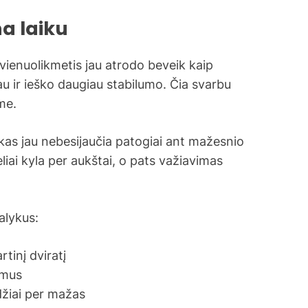
na laiku
vienuolikmetis jau atrodo beveik kaip
au ir ieško daugiau stabilumo. Čia svarbu
ime.
kas jau nebesijaučia patogiai ant mažesnio
eliai kyla per aukštai, o pats važiavimas
dalykus:
rtinį dviratį
umus
džiai per mažas