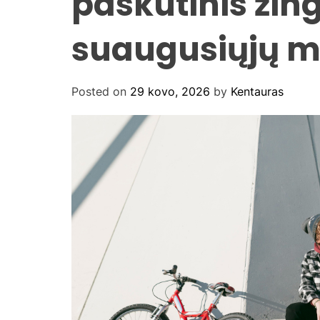
paskutinis žing
suaugusiųjų m
Posted on
29 kovo, 2026
by
Kentauras