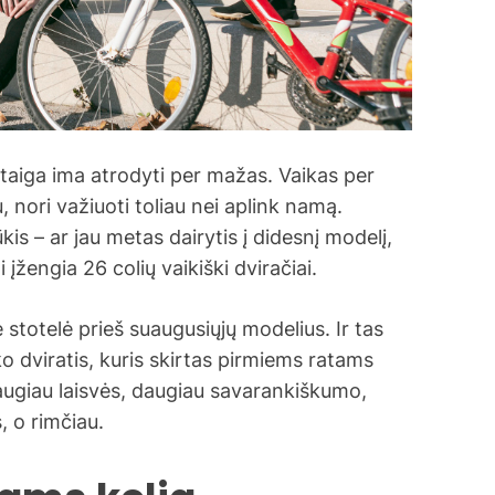
staiga ima atrodyti per mažas. Vaikas per
u, nori važiuoti toliau nei aplink namą.
s – ar jau metas dairytis į didesnį modelį,
i įžengia 26 colių vaikiški dviračiai.
stotelė prieš suaugusiųjų modelius. Ir tas
o dviratis, kuris skirtas pirmiems ratams
 Daugiau laisvės, daugiau savarankiškumo,
, o rimčiau.