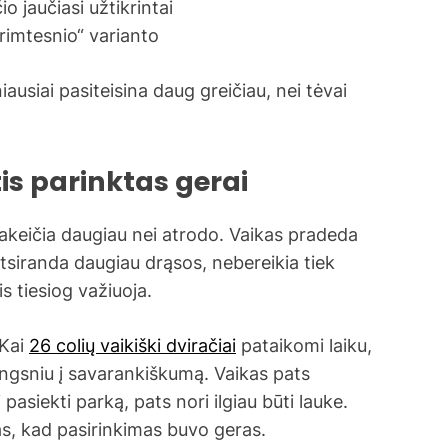
o jaučiasi užtikrintai
„rimtesnio“ varianto
usiai pasiteisina daug greičiau, nei tėvai
tis parinktas gerai
pakeičia daugiau nei atrodo. Vaikas pradeda
 atsiranda daugiau drąsos, nebereikia tiek
s tiesiog važiuoja.
 Kai
26 colių vaikiški dviračiai
pataikomi laiku,
 žingsniu į savarankiškumą. Vaikas pats
pasiekti parką, pats nori ilgiau būti lauke.
s, kad pasirinkimas buvo geras.