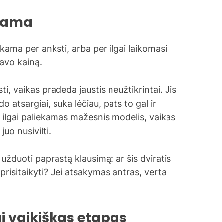
unama
ama per anksti, arba per ilgai laikomasi
savo kainą.
i, vaikas pradeda jaustis neužtikrintai. Jis
o atsargiai, suka lėčiau, pats to gal ir
ilgai paliekamas mažesnis modelis, vaikas
juo nusivilti.
užduoti paprastą klausimą: ar šis dviratis
į prisitaikyti? Jei atsakymas antras, verta
ai vaikiškas etapas