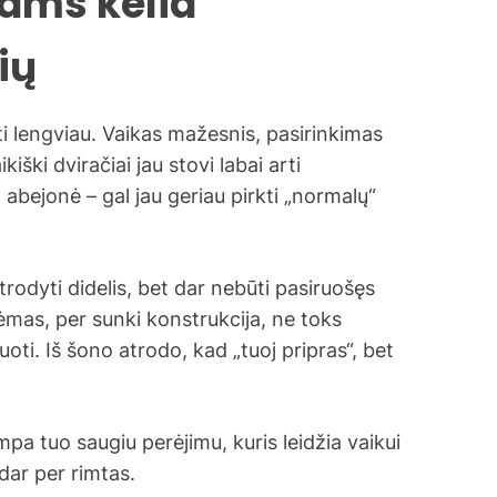
vams kelia
ių
i lengviau. Vaikas mažesnis, pasirinkimas
kiški dviračiai jau stovi labai arti
 abejonė – gal jau geriau pirkti „normalų“
atrodyti didelis, bet dar nebūti pasiruošęs
rėmas, per sunki konstrukcija, ne toks
ti. Iš šono atrodo, kad „tuoj pripras“, bet
mpa tuo saugiu perėjimu, kuris leidžia vaikui
 dar per rimtas.