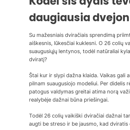
Kodėl šis dydis tė
daugiausia dvejon
Su mažesniais dviračiais sprendimą priimt
aiškesnis, lūkesčiai kuklesni. O 26 colių vai
suaugusiųjų lentynos, todėl natūraliai kyla
dviratį?
Štai kur ir slypi dažna klaida. Vaikas gali 
pilnam suaugusiojo modeliui. Per didelis 
patogus valdymas greitai atima norą važiuo
realybėje dažnai būna priešingai.
Todėl 26 colių vaikiški dviračiai dažnai ta
augti be streso ir be jausmo, kad dviratis