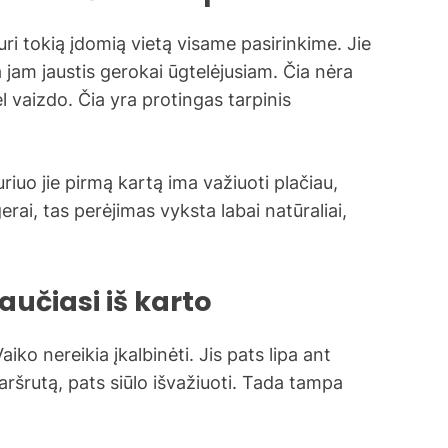
turi tokią įdomią vietą visame pasirinkime. Jie
 jam jaustis gerokai ūgtelėjusiam. Čia nėra
l vaizdo. Čia yra protingas tarpinis
riuo jie pirmą kartą ima važiuoti plačiau,
gerai, tas perėjimas vyksta labai natūraliai,
učiasi iš karto
iko nereikia įkalbinėti. Jis pats lipa ant
aršrutą, pats siūlo išvažiuoti. Tada tampa