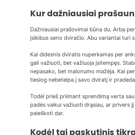
Kur dažniausiai praša
Dažniausiai prašovimai būna du. Arba perk
įsikibus seno dviračio. Abu variantai turi 
Kai didesnis dviratis nuperkamas per ankst
gali važiuoti, bet važiuoja įsitempęs. Stabd
nepasako, bet malonumo mažėja. Kai per 
tiesiog nebetelpa į savo dviratį ir pradeda 
Todėl prieš priimant sprendimą verta sau 
padės vaikui važiuoti drąsiau, ar privers j
paieškoti dar.
Kodėl tai paskutinis tikr