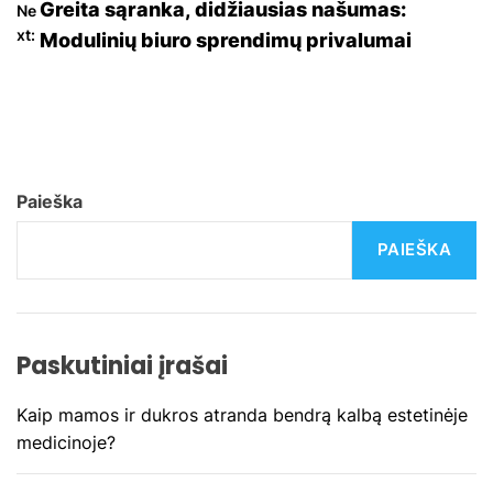
a
Greita sąranka, didžiausias našumas:
Ne
xt:
Modulinių biuro sprendimų privalumai
v
i
g
a
Paieška
c
PAIEŠKA
i
j
Paskutiniai įrašai
a
Kaip mamos ir dukros atranda bendrą kalbą estetinėje
t
medicinoje?
a