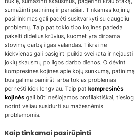
būklę, sumažinti skausmus, pagerinti kraujotaką,
sumažinti patinimą ir panašiai. Tinkamas kojinių
pasirinkimas gali padėti susitvarkyti su daugeliu
problemų. Taip pat tokio tipo kojines padeda
pakelti didelius krūvius, kuomet yra dirbama
stovimą darbą ilgas valandas. Tikrai ne
kiekvienas gali pasigirti puikia sveikata ir nejausti
jokių skausmų po ilgos darbo dienos. O dėvint
kompresines kojines apie kojų sunkumą, patinimą
bus galima pamiršti arba tokias problemas
pernešti kiek lengviau. Taip pat
kompresinės
kojinės
gali būti nešiojamos profilaktiškai, tiesiog
norint vėliau susidurti su mažesnėmis
problemomis.
Kaip tinkamai pasirūpinti