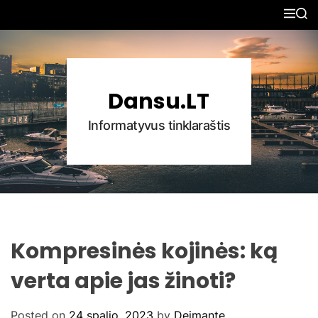
S
M
S
k
E
E
N
A
i
U
R
p
C
H
t
Dansu.LT
o
c
Informatyvus tinklaraštis
o
n
t
e
n
t
Kompresinės kojinės: ką
verta apie jas žinoti?
Posted on
24 spalio, 2023
by
Deimante