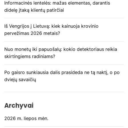
Informacinės lentelės: mažas elementas, darantis
r
didelę įtaką klientų patirčiai
p
Iš Vengrijos į Lietuvą: kiek kainuoja krovinio
į
pervežimas 2026 metais?
r
Nuo monetų iki papuošalų: kokio detektoriaus reikia
a
skirtingiems radiniams?
š
Po gaisro sunkiausia dalis prasideda ne tą naktį, o po
ų
dviejų savaičių
Archyvai
2026 m. liepos mėn.