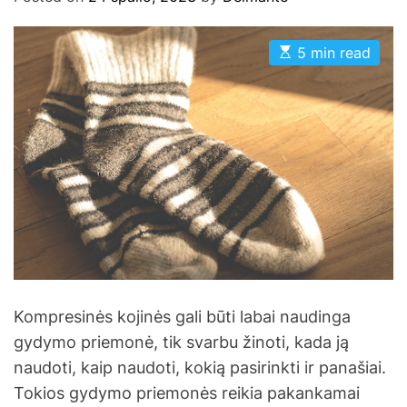
E
5 min read
s
t
i
m
a
t
e
d
r
e
a
d
t
i
m
e
Kompresinės kojinės gali būti labai naudinga
gydymo priemonė, tik svarbu žinoti, kada ją
naudoti, kaip naudoti, kokią pasirinkti ir panašiai.
Tokios gydymo priemonės reikia pakankamai