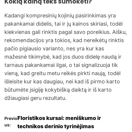
Kokią kainą teks sumokėti?
Kadangi kompresinių kojinių pasirinkimas yra
pakankamai didelis, tai ir jų kainos skiriasi, todėl
kiekvienas gali rinktis pagal savo poreikius. Aišku,
rekomendacijos yra tokios, kad nereikėtų rinktis
pačio pigiausio varianto, nes yra kur kas
mažesnė tikimybė, kad jos duos didelę naudą ir
tarnaus pakankamai ilgai, o tai signalizuoja tik
vieną, kad greitu metu reikės pirkti naują, todėl
išleisite kur kas daugiau, nei kad iš pirmo karto
būtumėte įsigiję kokybišką daiktą ir iš karto
džiaugiasi geru rezultatu.
N
Floristikos kursai: meniškumo ir
Previo
us:
technikos derinio tyrinėjimas