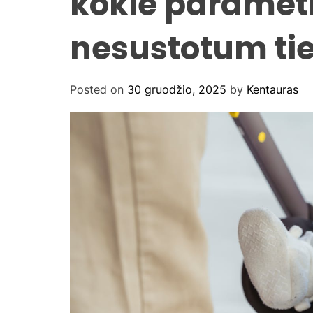
kokie parametr
nesustotum ti
Posted on
30 gruodžio, 2025
by
Kentauras