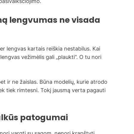
pasivaikščiojimo.
iemą lengvumas ne visada
er lengvas kartais reiškia nestabilus. Kai
lengvas vežimėlis gali „plaukti“. O tu nori
et ir ne žaislas. Būna modelių, kurie atrodo
šiek tiek rimtesni. Tokį jausmą verta pagauti
ulkūs patogumai
Nenori vargti su sagom, nenori krapštyti