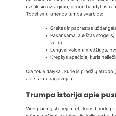
užšalusio užsegimo, nenori bandyti ištrauk
Todėl smulkmenos tampa svarbios:
Greitas ir paprastas uždangal
Pakankamai aukštas stogelis, k
veidą
Lengvai valoma medžiaga, nes 
Krepšys apačioje, kuris nelieč
Čia tokie dalykai, kurie iš pradžių atrodo
apie tai nepagalvojau“.
Trumpa istorija apie pusn
Vieną žiemą stebėjau tėtį, kuris bandė pra
stūmė, vežimėlis stojosi, jis kelis kartus b