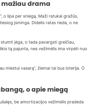
tuo mažiau drama
o“, o lipa per sniegą. Maži ratukai gražūs,
tiesiog įsminga. Didelis ratas rieda, o ne
i stumti jėga, o tada pavargsti greičiau,
ikis tą pajunta, nes vežimėlis ima virpėti nuo
au miestui vasarą“, žiemai tai bus loterija. O
abangą, o apie miegą
sušalęs, be amortizacijos vežimėlis pradeda