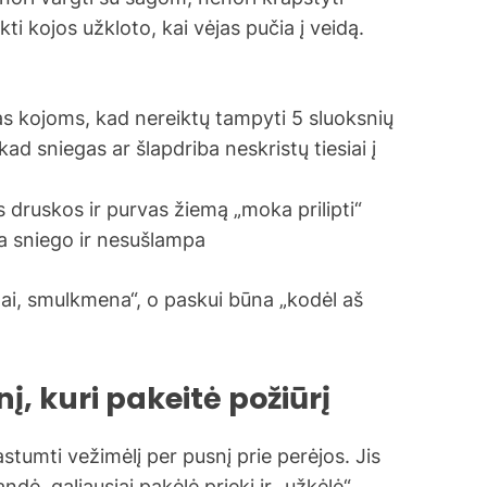
ti kojos užkloto, kai vėjas pučia į veidą.
as kojoms, kad nereiktų tampyti 5 sluoksnių
ad sniegas ar šlapdriba neskristų tiesiai į
druskos ir purvas žiemą „moka prilipti“
ia sniego ir nesušlampa
 „ai, smulkmena“, o paskui būna „kodėl aš
į, kuri pakeitė požiūrį
stumti vežimėlį per pusnį prie perėjos. Jis
andė, galiausiai pakėlė priekį ir „užkėlė“.