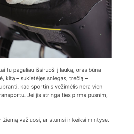
ai tu pagaliau išsiruoši į lauką, oras būna
, kitą – sukietėjęs sniegas, trečią –
 supranti, kad sportinis vežimėlis nėra vien
ransportu. Jei jis stringa ties pirma pusnim,
ar žiemą važiuosi, ar stumsi ir keiksi mintyse.