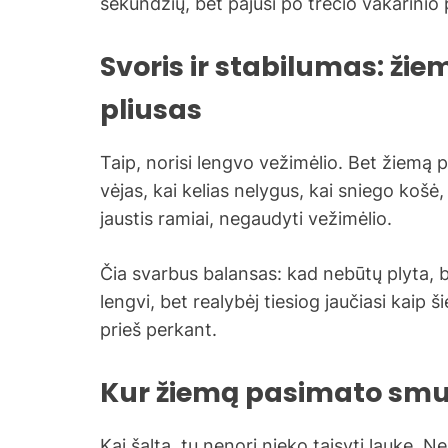
sekundžių, bet pajusi po trečio vakarinio 
Svoris ir stabilumas: ž
pliusas
Taip, norisi lengvo vežimėlio. Bet žiemą p
vėjas, kai kelias nelygus, kai sniego košė, 
jaustis ramiai, negaudyti vežimėlio.
Čia svarbus balansas: kad nebūtų plyta, b
lengvi, bet realybėj tiesiog jaučiasi kaip 
prieš perkant.
Kur žiemą pasimato sm
Kai šalta, tu nenori nieko taisyti lauke. 