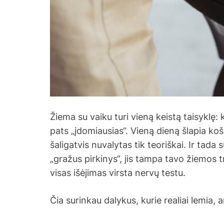
Žiema su vaiku turi vieną keistą taisyklę: k
pats „įdomiausias“. Vieną dieną šlapia košė
šaligatvis nuvalytas tik teoriškai. Ir tada
„gražus pirkinys“, jis tampa tavo žiemos t
visas išėjimas virsta nervų testu.
Čia surinkau dalykus, kurie realiai lemia, 