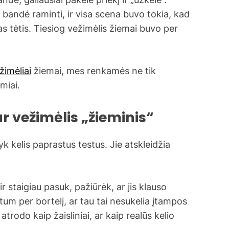
s bandė raminti, ir visa scena buvo tokia, kad
as tėtis. Tiesiog vežimėlis žiemai buvo per
žimėliai
žiemai, mes renkamės ne tik
miai.
 ar vežimėlis „žieminis“
k kelis paprastus testus. Jie atskleidžia
 staigiau pasuk, pažiūrėk, ar jis klauso
ltum per bortelį, ar tau tai nesukelia įtampos
 atrodo kaip žaisliniai, ar kaip realūs kelio