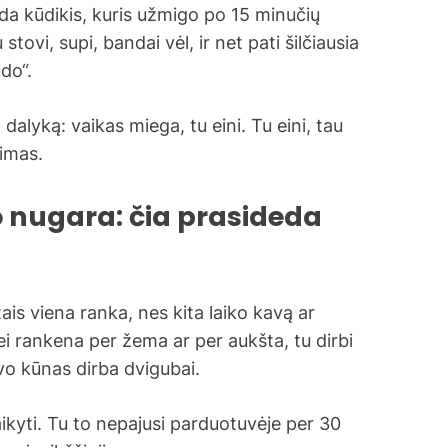
tada kūdikis, kuris užmigo po 15 minučių
vi, supi, bandai vėl, ir net pati šilčiausia
do“.
dalyką: vaikas miega, tu eini. Tu eini, tau
jimas.
 nugara: čia prasideda
ais viena ranka, nes kita laiko kavą ar
Jei rankena per žema ar per aukšta, tu dirbi
avo kūnas dirba dvigubai.
aikyti. Tu to nepajusi parduotuvėje per 30