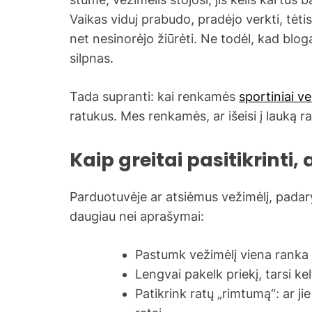
Vaikas viduj prabudo, pradėjo verkti, tėti
net nesinorėjo žiūrėti. Ne todėl, kad blog
silpnas.
Tada supranti: kai renkamės
sportiniai ve
ratukus. Mes renkamės, ar išeisi į lauką ra
Kaip greitai pasitikrinti,
Parduotuvėje ar atsiėmus vežimėlį, padary
daugiau nei aprašymai:
Pastumk vežimėlį viena ranka ir
Lengvai pakelk priekį, tarsi ke
Patikrink ratų „rimtumą“: ar jie