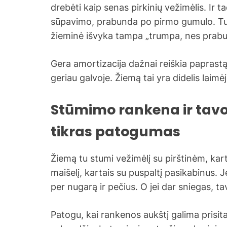
drebėti kaip senas pirkinių vežimėlis. Ir 
sūpavimo, prabunda po pirmo gumulo. Tu sto
žieminė išvyka tampa „trumpa, nes prabu
Gera amortizacija dažnai reiškia paprastą 
geriau galvoje. Žiemą tai yra didelis laimė
Stūmimo rankena ir tavo
tikras patogumas
Žiemą tu stumi vežimėlį su pirštinėm, kart
maišelį, kartais su puspaltį pasikabinus. 
per nugarą ir pečius. O jei dar sniegas, t
Patogu, kai rankenos aukštį galima prisit