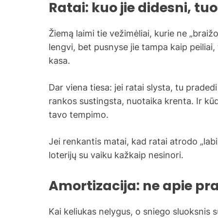
Ratai: kuo jie didesni, 
Žiemą laimi tie vežimėliai, kurie ne „braiž
lengvi, bet pusnyse jie tampa kaip peiliai, 
kasa.
Dar viena tiesa: jei ratai slysta, tu praded
rankos sustingsta, nuotaika krenta. Ir kūd
tavo tempimo.
Jei renkantis matai, kad ratai atrodo „labi
loterijų su vaiku kažkaip nesinori.
Amortizacija: ne apie pr
Kai keliukas nelygus, o sniego sluoksnis 