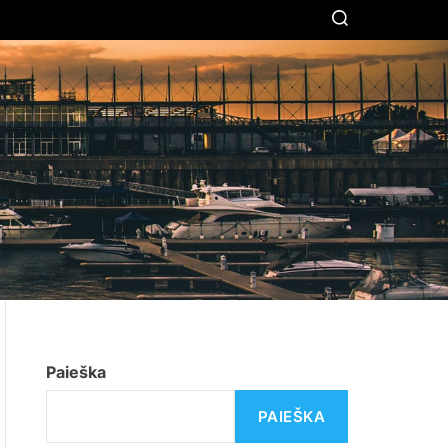
S
E
A
R
C
H
Paieška
PAIEŠKA