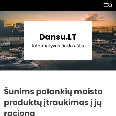
S
M
S
k
E
E
N
A
i
U
R
p
C
H
t
Dansu.LT
o
c
Informatyvus tinklaraštis
o
n
t
e
n
t
Šunims palankių maisto
produktų įtraukimas į jų
racioną