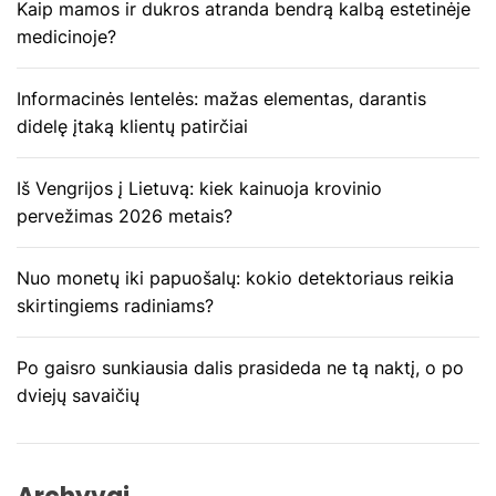
Kaip mamos ir dukros atranda bendrą kalbą estetinėje
t
medicinoje?
a
Informacinės lentelės: mažas elementas, darantis
r
didelę įtaką klientų patirčiai
p
Iš Vengrijos į Lietuvą: kiek kainuoja krovinio
į
pervežimas 2026 metais?
r
Nuo monetų iki papuošalų: kokio detektoriaus reikia
a
skirtingiems radiniams?
š
Po gaisro sunkiausia dalis prasideda ne tą naktį, o po
ų
dviejų savaičių