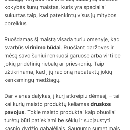
kokybės šunų maistas, kuris yra specialiai
sukurtas taip, kad patenkintų visus jų mitybos
poreikius.
Ruošdamas šį maistą visada turiu omenyje, kad
svarbūs
virinimo būdai
. Ruošiant daržoves ir
mėsą savo šuniui renkuosi garuose arba virti be
jokių pridėtinių riebalų ar prieskonių. Taip
užtikrinama, kad į jų racioną nepatektų jokių
kenksmingų medžiagų.
Dar vienas dalykas, į kurį atkreipiu dėmesį, – tai
kai kurių maisto produktų keliamas
druskos
pavojus
. Tokie maisto produktai kaip obuoliai
turėtų būti patiekiami be sėklų ir supjaustyti
kąsnio dydžio gabalėliais. Saugumo sumetimais