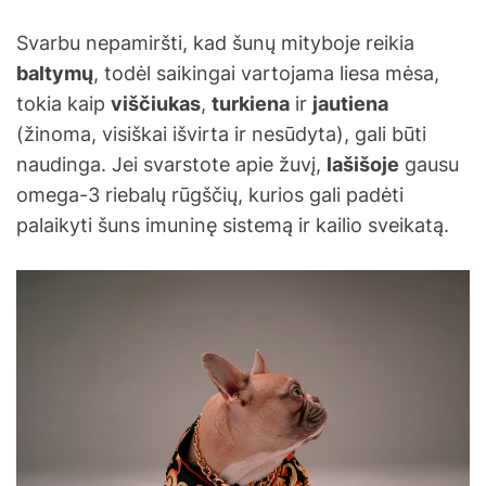
Svarbu nepamiršti, kad šunų mityboje reikia
baltymų
, todėl saikingai vartojama liesa mėsa,
tokia kaip
viščiukas
,
turkiena
ir
jautiena
(žinoma, visiškai išvirta ir nesūdyta), gali būti
naudinga. Jei svarstote apie žuvį,
lašišoje
gausu
omega-3 riebalų rūgščių, kurios gali padėti
palaikyti šuns imuninę sistemą ir kailio sveikatą.