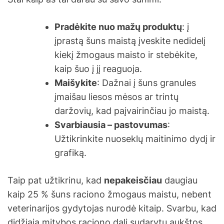
Pradėkite nuo mažų produktų
: į
įprastą šuns maistą įveskite nedidelį
kiekį žmogaus maisto ir stebėkite,
kaip šuo į jį reaguoja.
Maišykite
: Dažnai į šuns granules
įmaišau liesos mėsos ar trintų
daržovių, kad paįvairinčiau jo maistą.
Svarbiausia – pastovumas
:
Užtikrinkite nuoseklų maitinimo dydį ir
grafiką.
Taip pat užtikrinu, kad
nepakeisčiau
daugiau
kaip 25 % šuns raciono žmogaus maistu, nebent
veterinarijos gydytojas nurodė kitaip. Svarbu, kad
didžiąją mitybos raciono dalį sudarytų aukštos