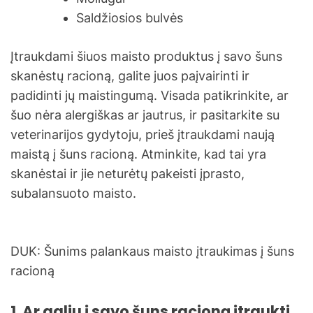
Saldžiosios bulvės
Įtraukdami šiuos maisto produktus į savo šuns
skanėstų racioną, galite juos paįvairinti ir
padidinti jų maistingumą. Visada patikrinkite, ar
šuo nėra alergiškas ar jautrus, ir pasitarkite su
veterinarijos gydytoju, prieš įtraukdami naują
maistą į šuns racioną. Atminkite, kad tai yra
skanėstai ir jie neturėtų pakeisti įprasto,
subalansuoto maisto.
DUK: Šunims palankaus maisto įtraukimas į šuns
racioną
1. Ar galiu į savo šuns racioną įtraukti