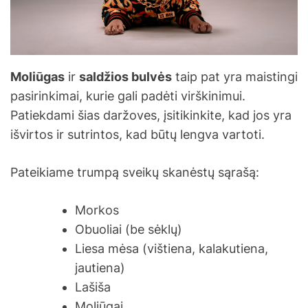
Moliūgas
ir
saldžios bulvės
taip pat yra maistingi
pasirinkimai, kurie gali padėti virškinimui.
Patiekdami šias daržoves, įsitikinkite, kad jos yra
išvirtos ir sutrintos, kad būtų lengva vartoti.
Pateikiame trumpą sveikų skanėstų sąrašą:
Morkos
Obuoliai (be sėklų)
Liesa mėsa (vištiena, kalakutiena,
jautiena)
Lašiša
Moliūgai