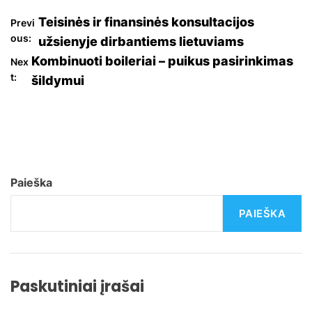
N
Teisinės ir finansinės konsultacijos
Previ
ous:
užsienyje dirbantiems lietuviams
a
Kombinuoti boileriai – puikus pasirinkimas
Nex
t:
šildymui
v
i
g
a
Paieška
c
PAIEŠKA
i
j
Paskutiniai įrašai
a