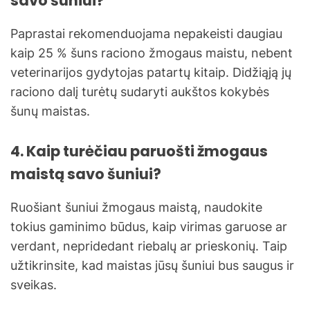
savo šuniui?
Paprastai rekomenduojama nepakeisti daugiau
kaip 25 % šuns raciono žmogaus maistu, nebent
veterinarijos gydytojas patartų kitaip. Didžiąją jų
raciono dalį turėtų sudaryti aukštos kokybės
šunų maistas.
4. Kaip turėčiau paruošti žmogaus
maistą savo šuniui?
Ruošiant šuniui žmogaus maistą, naudokite
tokius gaminimo būdus, kaip virimas garuose ar
verdant, nepridedant riebalų ar prieskonių. Taip
užtikrinsite, kad maistas jūsų šuniui bus saugus ir
sveikas.