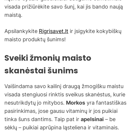
visada prižiūrėkite savo šunį, kai jis bando naują
maistą.
Apsilankykite
​​Rigrisavet.lt
ir įsigykite kokybiškų
maisto produktų šunims!
Sveiki žmonių maisto
skanėstai šunims
Vaišindama savo kailinį draugą žmogišku maistu
visada stengiuosi rinktis sveikus skanėstus, kurie
nesutrikdytų jo mitybos.
Morkos
yra fantastiškas
pasirinkimas, jose gausu vitaminų ir jos puikiai
tinka šuns dantims. Taip pat ir
apelsinai
– be
sėklų – puikiai aprūpina ląsteliena ir vitaminais.