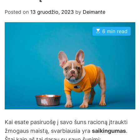
Posted on
13 gruodžio, 2023
by
Deimante
E
6 min read
s
t
i
m
a
t
e
d
r
e
a
d
t
i
m
e
Kai esate pasiruošę į savo šuns racioną įtraukti
žmogaus maistą, svarbiausia yra
saikingumas
.
Štai kaip aš tai darau su savo šunimi: