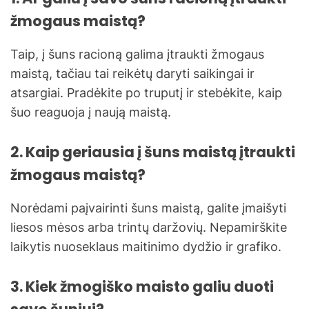
žmogaus maistą?
Taip, į šuns racioną galima įtraukti žmogaus
maistą, tačiau tai reikėtų daryti saikingai ir
atsargiai. Pradėkite po truputį ir stebėkite, kaip
šuo reaguoja į naują maistą.
2. Kaip geriausia į šuns maistą įtraukti
žmogaus maistą?
Norėdami paįvairinti šuns maistą, galite įmaišyti
liesos mėsos arba trintų daržovių. Nepamirškite
laikytis nuoseklaus maitinimo dydžio ir grafiko.
3. Kiek žmogiško maisto galiu duoti