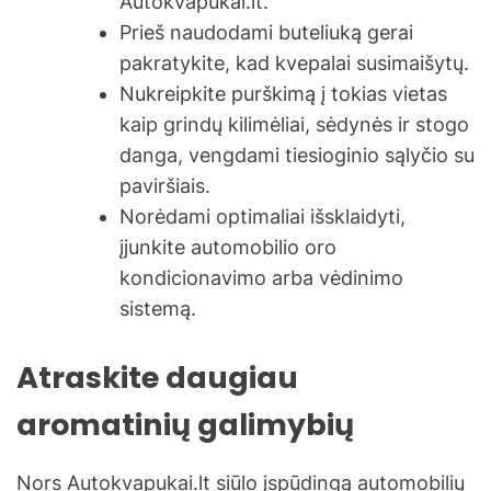
Autokvapukai.lt.
Prieš naudodami buteliuką gerai
pakratykite, kad kvepalai susimaišytų.
Nukreipkite purškimą į tokias vietas
kaip grindų kilimėliai, sėdynės ir stogo
danga, vengdami tiesioginio sąlyčio su
paviršiais.
Norėdami optimaliai išsklaidyti,
įjunkite automobilio oro
kondicionavimo arba vėdinimo
sistemą.
Atraskite daugiau
aromatinių galimybių
Nors Autokvapukai.lt siūlo įspūdingą automobilių