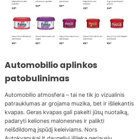
Automobilio aplinkos
patobulinimas
Automobilio atmosfera – tai ne tik jo vizualinis
patrauklumas ar grojama muzika, bet ir išliekantis
kvapas. Geras kvapas gali pakelti jūsų nuotaiką,
padaryti keliones malonesnes ir palikti
neišdildomą įspūdį keleiviams. Nors
Autokvapukai.lt daugeliui išlieka geriausiu