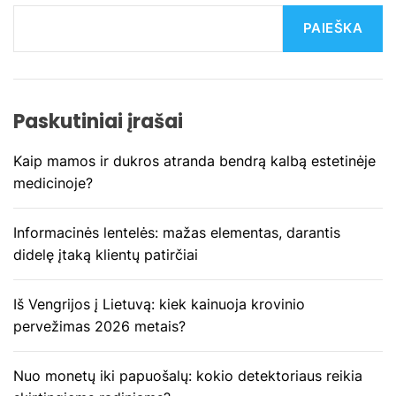
c
PAIEŠKA
i
j
Paskutiniai įrašai
a
Kaip mamos ir dukros atranda bendrą kalbą estetinėje
t
medicinoje?
a
Informacinės lentelės: mažas elementas, darantis
r
didelę įtaką klientų patirčiai
p
Iš Vengrijos į Lietuvą: kiek kainuoja krovinio
į
pervežimas 2026 metais?
r
Nuo monetų iki papuošalų: kokio detektoriaus reikia