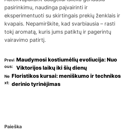
pasirinkimu, naudinga paįvairinti ir
eksperimentuoti su skirtingais prekių ženklais ir
kvapais. Nepamirškite, kad svarbiausia – rasti
tokį aromatą, kuris jums patiktų ir pagerintų
vairavimo patirtį.
N
Maudymosi kostiumėlių evoliucija: Nuo
Previ
ous:
Viktorijos laikų iki šių dienų
a
Floristikos kursai: meniškumo ir technikos
Ne
xt:
derinio tyrinėjimas
v
i
g
a
Paieška