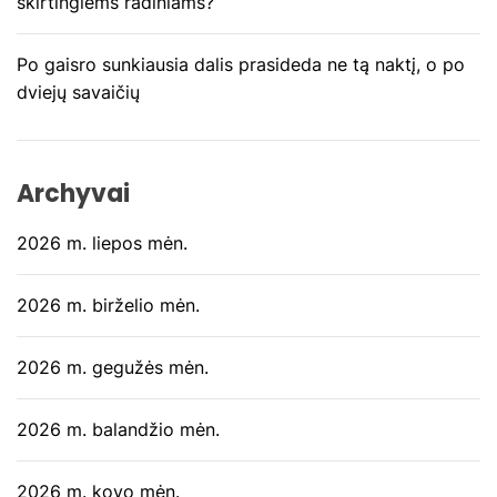
a
skirtingiems radiniams?
š
Po gaisro sunkiausia dalis prasideda ne tą naktį, o po
ų
dviejų savaičių
Archyvai
2026 m. liepos mėn.
2026 m. birželio mėn.
2026 m. gegužės mėn.
2026 m. balandžio mėn.
2026 m. kovo mėn.