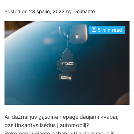
Posted on
23 spalio, 2023
by
Deimante
E
5 min read
s
t
i
m
a
t
e
d
r
e
a
d
t
i
m
e
Ar dažnai jus gąsdina nepageidaujami kvapai,
pasitinkantys įsėdus į automobilį?
Rekomenduojame pabandyti auto kvapus ir