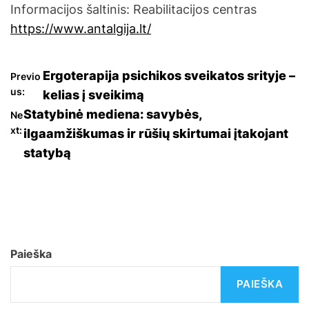
Informacijos šaltinis: Reabilitacijos centras
https://www.antalgija.lt/
N
Ergoterapija psichikos sveikatos srityje –
Previo
us:
kelias į sveikimą
a
Statybinė mediena: savybės,
Ne
xt:
ilgaamžiškumas ir rūšių skirtumai įtakojant
v
statybą
i
g
a
c
Paieška
i
PAIEŠKA