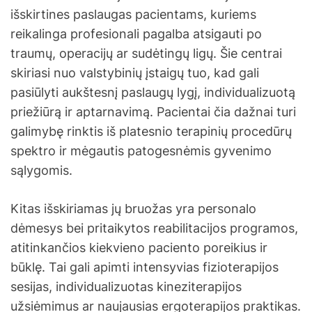
išskirtines paslaugas pacientams, kuriems
reikalinga profesionali pagalba atsigauti po
traumų, operacijų ar sudėtingų ligų. Šie centrai
skiriasi nuo valstybinių įstaigų tuo, kad gali
pasiūlyti aukštesnį paslaugų lygį, individualizuotą
priežiūrą ir aptarnavimą. Pacientai čia dažnai turi
galimybę rinktis iš platesnio terapinių procedūrų
spektro ir mėgautis patogesnėmis gyvenimo
sąlygomis.
Kitas išskiriamas jų bruožas yra personalo
dėmesys bei pritaikytos reabilitacijos programos,
atitinkančios kiekvieno paciento poreikius ir
būklę. Tai gali apimti intensyvias fizioterapijos
sesijas, individualizuotas kineziterapijos
užsiėmimus ar naujausias ergoterapijos praktikas.