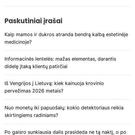
j
a
Paskutiniai įrašai
t
Kaip mamos ir dukros atranda bendrą kalbą estetinėje
a
medicinoje?
r
Informacinės lentelės: mažas elementas, darantis
p
didelę įtaką klientų patirčiai
į
Iš Vengrijos į Lietuvą: kiek kainuoja krovinio
pervežimas 2026 metais?
r
a
Nuo monetų iki papuošalų: kokio detektoriaus reikia
skirtingiems radiniams?
š
ų
Po gaisro sunkiausia dalis prasideda ne tą naktį, o po