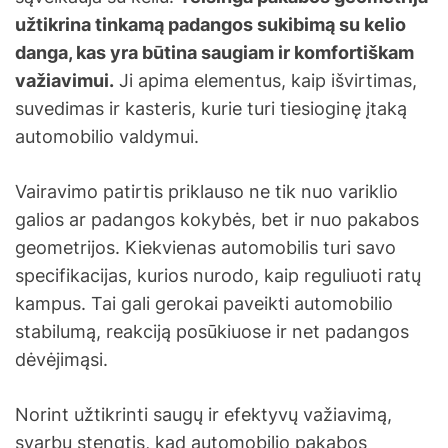
užtikrina tinkamą padangos sukibimą su kelio
danga, kas yra būtina saugiam ir komfortiškam
važiavimui.
Ji apima elementus, kaip išvirtimas,
suvedimas ir kasteris, kurie turi tiesioginę įtaką
automobilio valdymui.
Vairavimo patirtis priklauso ne tik nuo variklio
galios ar padangos kokybės, bet ir nuo pakabos
geometrijos. Kiekvienas automobilis turi savo
specifikacijas, kurios nurodo, kaip reguliuoti ratų
kampus. Tai gali gerokai paveikti automobilio
stabilumą, reakciją posūkiuose ir net padangos
dėvėjimąsi.
Norint užtikrinti saugų ir efektyvų važiavimą,
svarbu stengtis, kad automobilio pakabos