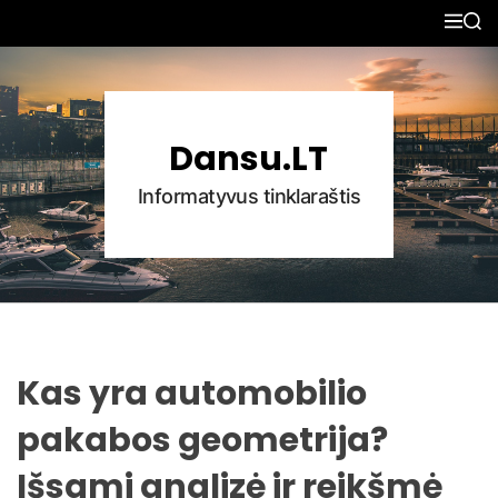
S
M
S
k
E
E
N
A
i
U
R
p
C
H
t
Dansu.LT
o
c
Informatyvus tinklaraštis
o
n
t
e
n
t
Kas yra automobilio
pakabos geometrija?
Išsami analizė ir reikšmė