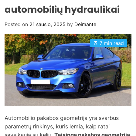
automobilių hydraulikai
Posted on
21 sausio, 2025
by
Deimante
E
7 min read
s
t
i
m
a
t
e
d
r
e
a
d
t
i
m
Automobilio pakabos geometrija yra svarbus
e
parametrų rinkinys, kuris lemia, kaip ratai
sąveikauja su keliu.
Teisinga pakabos geometrija