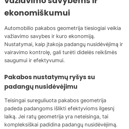
važiavimo savybėms ir
ekonomiškumui
Automobilio pakabos geometrija tiesiogiai veikia
važiavimo savybes ir kuro ekonomiją.
Nustatymai, kaip įtakoja padangų nusidėvėjimą ir
vairavimo kontrolę, gali turėti didelės reikšmės
saugumui ir efektyvumui.
Pakabos nustatymų ryšys su
padangų nusidėvėjimu
Teisingai sureguliuota pakabos geometrija
padeda padangoms išlikti efektyvioms ilgesnį
laiką. Jei ratų geometrija yra neteisinga, tai
kompleksiškai padidina padangų nusidėvėjimą.