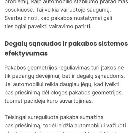
problemų, kaip automobilio stabilumo praradimas
posūkiuose. Tai veikia vairuotojo saugumą.
Svarbu žinoti, kad pakabos nustatymai gali
tiesiogiai paveikti vairavimo patirtį.
Degalų sąnaudos ir pakabos sistemos
efektyvumas
Pakabos geometrijos reguliavimas turi įtakos ne
tik padangų dėvėjimui, bet ir degalų sąnaudoms.
Jei automobiliui reikia daugiau jėgų, kad įveikti
pasipriešinimą dėl blogos pakabos geometrijos,
tuomet padidėja kuro suvartojimas.
Teisingai sureguliuota pakaba sumažina
pasipriešinimą, todėl leidžia automobiliui važiuoti