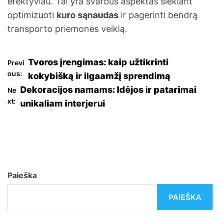
efektyviau. Tai yra svarbus aspektas siekiant
optimizuoti
kuro sąnaudas
ir pagerinti bendrą
transporto priemonės veiklą.
N
Tvoros įrengimas: kaip užtikrinti
Previ
ous:
kokybišką ir ilgaamžį sprendimą
a
Dekoracijos namams: Idėjos ir patarimai
Ne
xt:
unikaliam interjerui
v
i
g
a
Paieška
c
PAIEŠKA
i