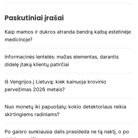
j
Paskutiniai įrašai
a
Kaip mamos ir dukros atranda bendrą kalbą estetinėje
t
medicinoje?
a
Informacinės lentelės: mažas elementas, darantis
r
didelę įtaką klientų patirčiai
p
Iš Vengrijos į Lietuvą: kiek kainuoja krovinio
į
pervežimas 2026 metais?
r
Nuo monetų iki papuošalų: kokio detektoriaus reikia
a
skirtingiems radiniams?
š
Po gaisro sunkiausia dalis prasideda ne tą naktį, o po