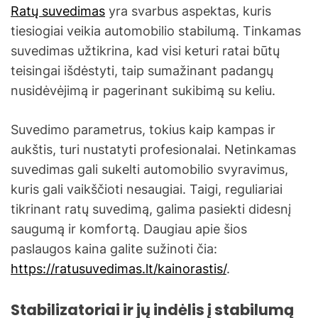
Ratų suvedimas
yra svarbus aspektas, kuris
tiesiogiai veikia automobilio stabilumą. Tinkamas
suvedimas užtikrina, kad visi keturi ratai būtų
teisingai išdėstyti, taip sumažinant padangų
nusidėvėjimą ir pagerinant sukibimą su keliu.
Suvedimo parametrus, tokius kaip kampas ir
aukštis, turi nustatyti profesionalai. Netinkamas
suvedimas gali sukelti automobilio svyravimus,
kuris gali vaikščioti nesaugiai. Taigi, reguliariai
tikrinant ratų suvedimą, galima pasiekti didesnį
saugumą ir komfortą. Daugiau apie šios
paslaugos kaina galite sužinoti čia:
https://ratusuvedimas.lt/kainorastis/
.
Stabilizatoriai ir jų indėlis į stabilumą