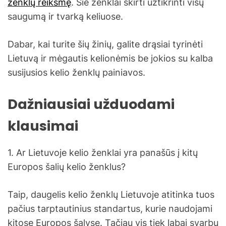
ženklų reikšmę
. Šie ženklai skirti užtikrinti visų
saugumą ir tvarką keliuose.
Dabar, kai turite šių žinių, galite drąsiai tyrinėti
Lietuvą ir mėgautis kelionėmis be jokios su kalba
susijusios kelio ženklų painiavos.
Dažniausiai užduodami
klausimai
1. Ar Lietuvoje kelio ženklai yra panašūs į kitų
Europos šalių kelio ženklus?
Taip, daugelis kelio ženklų Lietuvoje atitinka tuos
pačius tarptautinius standartus, kurie naudojami
kitose Europos šalyse. Tačiau vis tiek labai svarbu