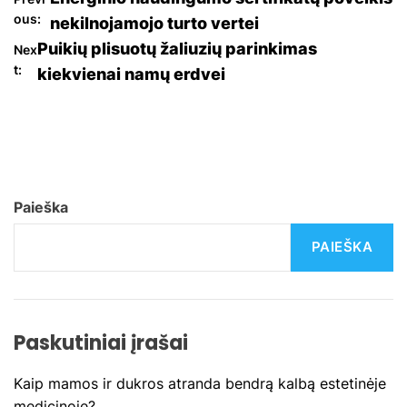
N
ous:
nekilnojamojo turto vertei
a
Puikių plisuotų žaliuzių parinkimas
Nex
t:
kiekvienai namų erdvei
v
i
g
a
Paieška
c
PAIEŠKA
i
j
Paskutiniai įrašai
a
Kaip mamos ir dukros atranda bendrą kalbą estetinėje
t
medicinoje?