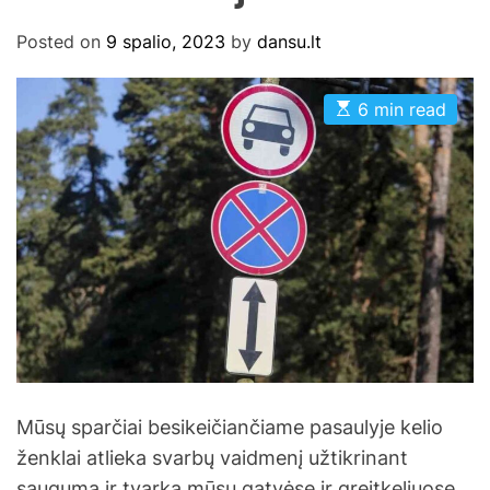
Posted on
9 spalio, 2023
by
dansu.lt
E
6 min read
s
t
i
m
a
t
e
d
r
e
a
d
t
i
m
e
Mūsų sparčiai besikeičiančiame pasaulyje kelio
ženklai atlieka svarbų vaidmenį užtikrinant
saugumą ir tvarką mūsų gatvėse ir greitkeliuose.