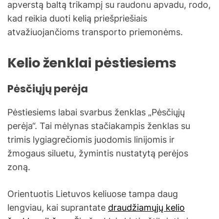
apverstą baltą trikampį su raudonu apvadu, rodo,
kad reikia duoti kelią priešpriešiais
atvažiuojančioms transporto priemonėms.
Kelio ženklai pėstiesiems
Pėsčiųjų perėja
Pėstiesiems labai svarbus ženklas „Pėsčiųjų
perėja“. Tai mėlynas stačiakampis ženklas su
trimis lygiagrečiomis juodomis linijomis ir
žmogaus siluetu, žymintis nustatytą perėjos
zoną.
Orientuotis Lietuvos keliuose tampa daug
lengviau, kai suprantate
draudžiamųjų kelio