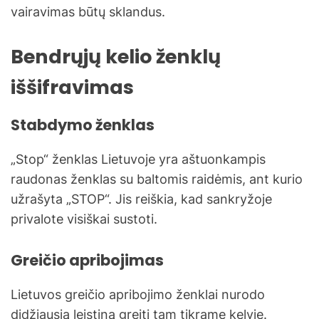
vairavimas būtų sklandus.
Bendrųjų kelio ženklų
iššifravimas
Stabdymo ženklas
„Stop“ ženklas Lietuvoje yra aštuonkampis
raudonas ženklas su baltomis raidėmis, ant kurio
užrašyta „STOP“. Jis reiškia, kad sankryžoje
privalote visiškai sustoti.
Greičio apribojimas
Lietuvos greičio apribojimo ženklai nurodo
didžiausią leistiną greitį tam tikrame kelyje.