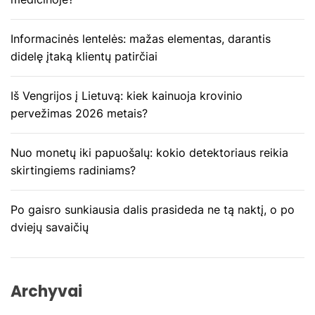
a
Informacinės lentelės: mažas elementas, darantis
r
didelę įtaką klientų patirčiai
p
Iš Vengrijos į Lietuvą: kiek kainuoja krovinio
į
pervežimas 2026 metais?
r
Nuo monetų iki papuošalų: kokio detektoriaus reikia
a
skirtingiems radiniams?
š
Po gaisro sunkiausia dalis prasideda ne tą naktį, o po
ų
dviejų savaičių
Archyvai