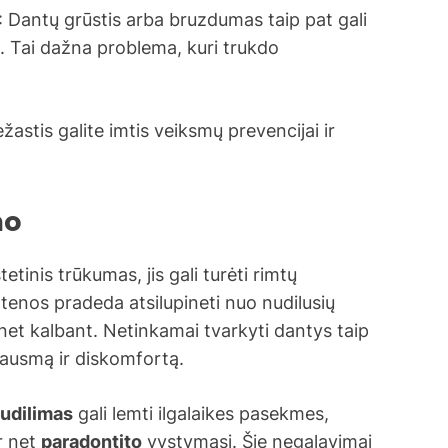
: Dantų grūstis arba bruzdumas taip pat gali
o. Tai dažna problema, kuri trukdo
žastis galite imtis veiksmų prevencijai ir
mo
etinis trūkumas, jis gali turėti rimtų
enos pradeda atsilupineti nuo nudilusių
 net kalbant. Netinkamai tvarkyti dantys taip
skausmą ir diskomfortą.
udilimas
gali lemti ilgalaikes pasekmes,
r net
paradontito
vystymąsi. Šie negalavimai