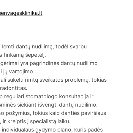
senvagesklinika.lt
 lemti dantų nudilimą, todėl svarbu
tis tinkamą šepetėlį.
gėrimai yra pagrindinės dantų nudilimo
i jų vartojimo.
i sukelti rimtų sveikatos problemų, tokias
radontitas.
p reguliari stomatologo konsultacija ir
sminės siekiant išvengti dantų nudilimo.
mo požymius, tokius kaip danties paviršiaus
r kreiptis į specialistą laiku.
l individualaus gydymo plano, kuris padės