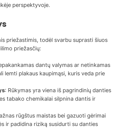
aikėje perspektyvoje.
ys
mis priežastimis, todėl svarbu suprasti šiuos
ilimo priežasčių:
Nepakankamas dantų valymas ar netinkamas
i lemti plakaus kaupimąsi, kuris veda prie
ys
: Rūkymas yra viena iš pagrindinių danties
s tabako chemikalai silpnina dantis ir
Dažnas rūgštus maistas bei gazuoti gėrimai
 ir padidina riziką susidurti su danties