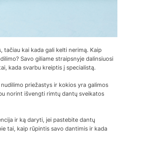
 tačiau kai kada gali kelti nerimą. Kaip
udilimo? Savo giliame straipsnyje dalinsiuosi
ai, kada svarbu kreiptis į specialistą.
ų nudilimo priežastys ir kokios yra galimos
u norint išvengti rimtų dantų sveikatos
cija ir ką daryti, jei pastebite dantų
e tai, kaip rūpintis savo dantimis ir kada