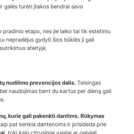
r galės turėti įtakos bendrai savo
radinio etapo, nes jie laiko tai tik estetiniu
u nepradėjus gydyti šios būklės ji gali
sutrikimus ateityje.
tų nudilimo prevencijos dalis.
Teisingas
bei naudojimas bent du kartus per dieną gali
us.
ų, kurie gali pakenkti dantims.
Rūkymas
taip pat kenkia dantenoms ir prisideda prie
ai
, toki kaip citrusiniai vaisiai ar gaivieji