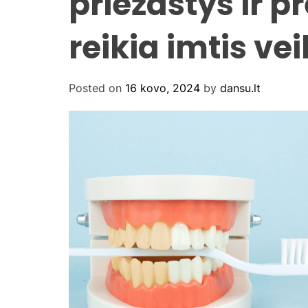
priežastys ir p
reikia imtis v
Posted on
16 kovo, 2024
by
dansu.lt