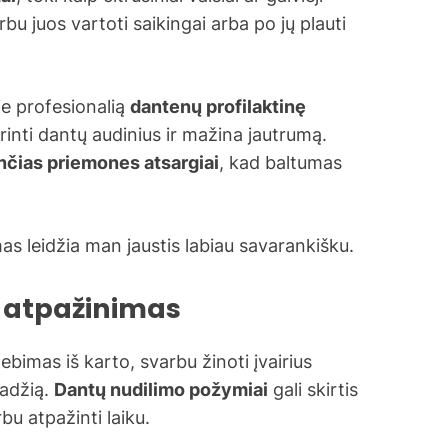
bu juos vartoti saikingai arba po jų plauti
ie profesionalią
dantenų profilaktinę
rinti dantų audinius ir mažina jautrumą.
inčias priemones atsargiai
, kad baltumas
mas leidžia man jaustis labiau savarankišku.
 atpažinimas
ebimas iš karto, svarbu žinoti įvairius
radžią.
Dantų nudilimo požymiai
gali skirtis
rbu atpažinti laiku.