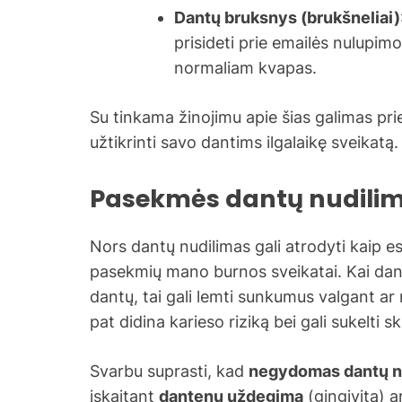
Dantų bruksnys (brukšneliai)
prisideti prie emailės nulupim
normaliam kvapas.
Su tinkama žinojimu apie šias galimas prie
užtikrinti savo dantims ilgalaikę sveikatą.
Pasekmės dantų nudili
Nors dantų nudilimas gali atrodyti kaip est
pasekmių mano burnos sveikatai. Kai dant
dantų, tai gali lemti sunkumus valgant ar
pat didina karieso riziką bei gali sukelti 
Svarbu suprasti, kad
negydomas dantų n
įskaitant
dantenų uždegimą
(gingivitą) a