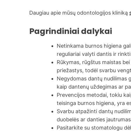
Daugiau apie mūsų odontologijos kliniką
Pagrindiniai dalykai
Netinkama burnos higiena gali
reguliariai valyti dantis ir rink
Rūkymas, rūgštus maistas bei 
priežastys, todėl svarbu vengt
Negydomas dantų nudilimas gal
kaip dantenų uždegimas ar pa
Prevencijos metodai, tokiu kai
teisinga burnos higiena, yra e
Svarbu atpažinti dantų nudili
duobelės ar danties jautrumas, i
Pasitarkite su stomatologu dė