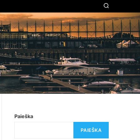
S
E
A
R
C
H
Paieška
PAIEŠKA