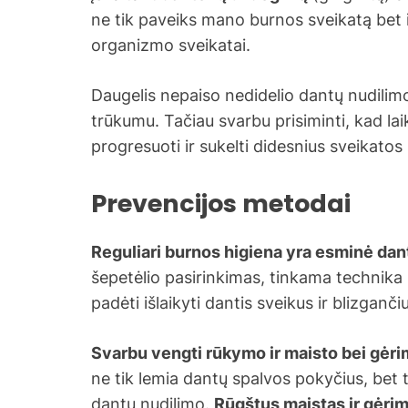
ne tik paveiks mano burnos sveikatą bet i
organizmo sveikatai.
Daugelis nepaiso nedidelio dantų nudilimo p
trūkumu. Tačiau svarbu prisiminti, kad laik
progresuoti ir sukelti didesnius sveikatos 
Prevencijos metodai
Reguliari burnos higiena yra esminė dan
šepetėlio pasirinkimas, tinkama technika 
padėti išlaikyti dantis sveikus ir blizganči
Svarbu vengti rūkymo ir maisto bei gėrim
ne tik lemia dantų spalvos pokyčius, bet 
dantų nudilimo.
Rūgštus maistas ir gėrim