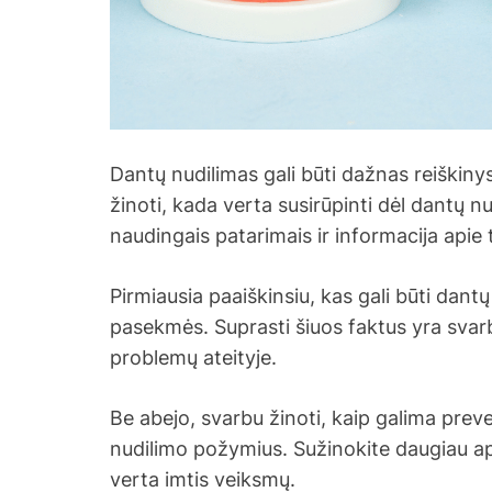
Dantų nudilimas gali būti dažnas reiškinys,
žinoti, kada verta susirūpinti dėl dantų n
naudingais patarimais ir informacija apie t
Pirmiausia paaiškinsiu, kas gali būti dant
pasekmės. Suprasti šiuos faktus yra svarb
problemų ateityje.
Be abejo, svarbu žinoti, kaip galima preven
nudilimo požymius. Sužinokite daugiau api
verta imtis veiksmų.