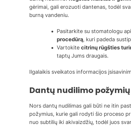
gėrimai, gali erozuoti dantenas, todėl svar
burną vandeniu.
Pasitarkite su stomatologu ap
procedūrą
, kuri padeda sustip
Vartokite
citrinų rūgšties tur
taptų Jums draugais.
Ilgalaikis sveikatos informacijos įsisavini
Dantų nudilimo požymių
Nors dantų nudilimas gali būti ne itin past
požymius, kurie gali rodyti šio proceso p
nuo subtilių iki akivaizdžių, todėl juos sva