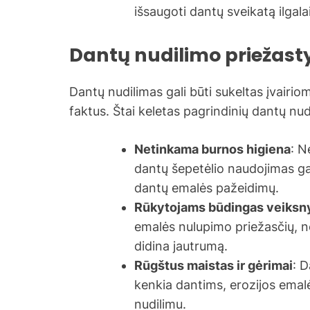
išsaugoti dantų sveikatą ilgal
Dantų nudilimo priežast
Dantų nudilimas gali būti sukeltas įvairio
faktus. Štai keletas pagrindinių dantų nud
Netinkama burnos higiena
: 
dantų šepetėlio naudojimas gal
dantų emalės pažeidimų.
Rūkytojams būdingas veiksn
emalės nulupimo priežasčių, ne
didina jautrumą.
Rūgštus maistas ir gėrimai
: 
kenkia dantims, erozijos emalės
nudilimu.