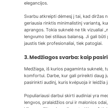
elegancijos.
Svarbu atkreipti dėmesį į tai, kad diržas 
geriausia rinktis minimalistinį variantą, 
aprangos. Tokia suknelė ne tik vizualiai „
lengvumo bei stiliaus balansą. Ji gali būt
jaustis tiek profesionaliai, tiek patogiai.
3. Medžiagos svarba: kaip pasir
Medžiaga, iš kurios pagaminta suknelė, turi
komfortui. Darbe, kur gali prireikti daug 
pasirinkti audinį, kuris kvėpuoja ir leidžia 
Populiariausi darbui skirti audiniai yra me
lengvos, pralaidžios orui ir malonios odai