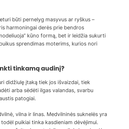
neturi būti pernelyg masyvus ar ryškus –
kuris harmoningai derės prie bendros
modeliuoja“ kūno formą, bet ir leidžia sukurti
i puikus sprendimas moterims, kurios nori
inkti tinkamą audinį?
 didžiulę įtaką tiek jos išvaizdai, tiek
judėti arba sėdėti ilgas valandas, svarbu
jaustis patogiai.
dvilnė, vilna ir linas. Medvilninės suknelės yra
, todėl puikiai tinka kasdieniam dėvėjimui.