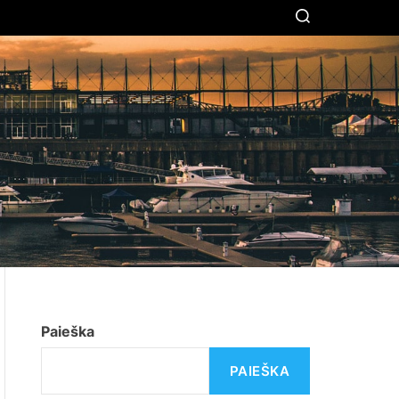
S
E
A
R
C
H
Paieška
PAIEŠKA