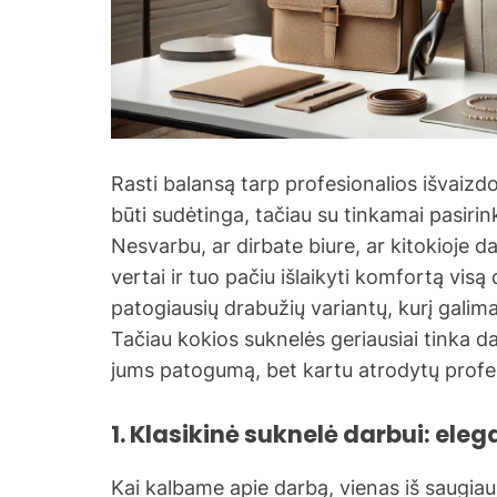
Rasti balansą tarp profesionalios išvaizd
būti sudėtinga, tačiau su tinkamai pasiri
Nesvarbu, ar dirbate biure, ar kitokioje da
vertai ir tuo pačiu išlaikyti komfortą visą
patogiausių drabužių variantų, kurį galima 
Tačiau kokios suknelės geriausiai tinka dar
jums patogumą, bet kartu atrodytų profes
1. Klasikinė suknelė darbui: el
Kai kalbame apie darbą, vienas iš saugiausi