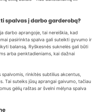
kti spalvas į darbo garderobą?
ja darbo aprangoje, tai nereiškia, kad
mai pasirinkta spalva gali suteikti gyvumo ir
aikyti balansą. Ryškesnės suknelės gali būti
s arba penktadieniams, kai dažnai
 spalvomis, rinkitės subtilius akcentus,
s. Tai suteiks jūsų aprangai gaivumo, tačiau
omus gėlių raštas ar švelni mėlyna spalva
mę