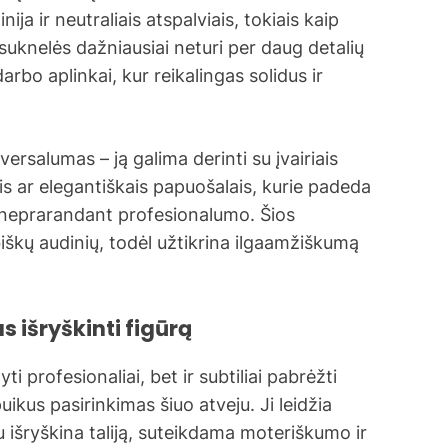
nija ir neutraliais atspalviais, tokiais kaip
 suknelės dažniausiai neturi per daug detalių
darbo aplinkai, kur reikalingas solidus ir
ersalumas – ją galima derinti su įvairiais
ais ar elegantiškais papuošalais, kurie padeda
s, neprarandant profesionalumo. Šios
škų audinių, todėl užtikrina ilgaamžiškumą
s išryškinti figūrą
ti profesionaliai, bet ir subtiliai pabrėžti
uikus pasirinkimas šiuo atveju. Ji leidžia
iu išryškina taliją, suteikdama moteriškumo ir