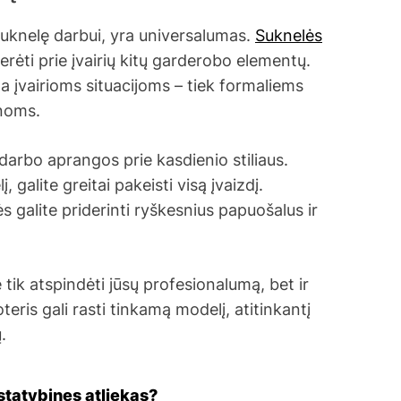
suknelę darbui, yra universalumas.
Suknelės
derėti prie įvairių kitų garderobo elementų.
ma įvairioms situacijoms – tiek formaliems
enoms.
darbo aprangos prie kasdienio stiliaus.
 galite greitai pakeisti visą įvaizdį.
 galite priderinti ryškesnius papuošalus ir
e tik atspindėti jūsų profesionalumą, bet ir
eris gali rasti tinkamą modelį, atitinkantį
.
statybines atliekas?