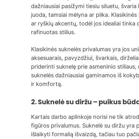
dažniausiai pasižymi tiesiu siluetu, švaria li
juoda, tamsiai mėlyna ar pilka. Klasikinės
ar ryškių akcentų, todėl jos idealiai tinka 
rafinuotas stilius.
Klasikinės suknelės privalumas yra jos univ
aksesuarais, pavyzdžiui, švarkais, dirželi
priderinti suknelę prie asmeninio stiliau
suknelės dažniausiai gaminamos iš kokybi
ir komfortą.
2. Suknelė su diržu – puikus būda
Kartais darbo aplinkoje norisi ne tik atrody
figūros privalumus. Suknelė su diržu yra p
išlaikyti formalią išvaizdą, tačiau tuo pač