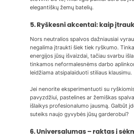
elegantiškų žemų batelių.
5. Ryškesni akcentai: kaip įtrau
Nors neutralios spalvos dažniausiai vyrau
negalima įtraukti šiek tiek ryškumo. Tinka
energijos jūsų išvaizdai, tačiau svarbu išl
tinkamos neformalesnėms darbo aplinkom
leidžiama atsipalaiduoti stiliaus klausimu.
Jei nenorite eksperimentuoti su ryškiomis
pavyzdžiui, pastelines ar žemiškas spalva
išlaikys profesionalumo jausmą. Galbūt įd
suteiks naujo gyvybės jūsų garderobui?
6. Universalumas – raktas į sėk