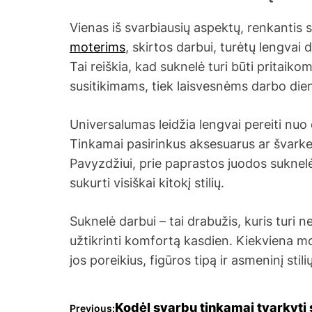
Vienas iš svarbiausių aspektų, renkantis 
moterims
, skirtos darbui, turėtų lengvai 
Tai reiškia, kad suknelė turi būti pritaiko
susitikimams, tiek laisvesnėms darbo di
Universalumas leidžia lengvai pereiti nuo 
Tinkamai pasirinkus aksesuarus ar švarkelį,
Pavyzdžiui, prie paprastos juodos suknelės
sukurti visiškai kitokį stilių.
Suknelė darbui – tai drabužis, kuris turi n
užtikrinti komfortą kasdien. Kiekviena mot
jos poreikius, figūros tipą ir asmeninį stilių
Kodėl svarbu tinkamai tvarkyti 
Previous: