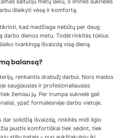
nkamas šaltuoju metų laiku, o lininės suknelės
arbu išlaikyti vėsą ir komfortą.
tikrinti, kad medžiaga nebūtų per daug
ą darbo dienos metu. Todėl rinkitės tokius
išlaiko tvarkingą išvaizdą visą dieną.
nkamą balansą?
riterijų, renkantis drabužį darbui. Nors mados
oje saugiausias ir profesionaliausias
 tiek žemiau jų. Per trumpa suknelė gali
naliai, ypač formalesnėje darbo vietoje.
 dar solidžią išvaizdą, rinkitės midi ilgio
žia jaustis komfortiškai tiek sėdint, tiek
irių stilių batais – nuo aukštakulnių iki