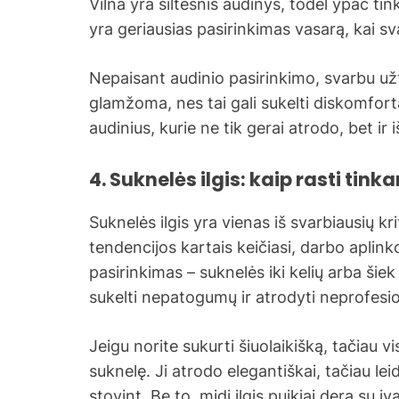
Vilna yra šiltesnis audinys, todėl ypač ti
yra geriausias pasirinkimas vasarą, kai sv
Nepaisant audinio pasirinkimo, svarbu už
glamžoma, nes tai gali sukelti diskomfort
audinius, kurie ne tik gerai atrodo, bet ir 
4. Suknelės ilgis: kaip rasti ti
Suknelės ilgis yra vienas iš svarbiausių k
tendencijos kartais keičiasi, darbo aplink
pasirinkimas – suknelės iki kelių arba šiek
sukelti nepatogumų ir atrodyti neprofesio
Jeigu norite sukurti šiuolaikišką, tačiau vis
suknelę. Ji atrodo elegantiškai, tačiau leid
stovint. Be to, midi ilgis puikiai dera su įva