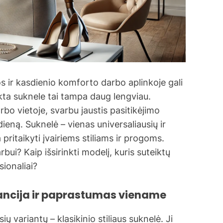
os ir kasdienio komforto darbo aplinkoje gali
nkta suknele tai tampa daug lengviau.
rbo vietoje, svarbu jaustis pasitikėjimo
 dieną. Suknelė – vienas universaliausių ir
pritaikyti įvairiems stiliams ir progoms.
bui? Kaip išsirinkti modelį, kuris suteiktų
ionaliai?
egancija ir paprastumas viename
ų variantų – klasikinio stiliaus suknelė. Ji