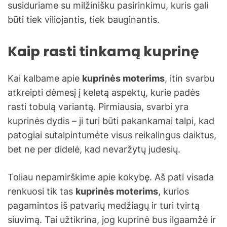
susiduriame su milžinišku pasirinkimu, kuris gali
būti tiek viliojantis, tiek bauginantis.
Kaip rasti tinkamą kuprinę
Kai kalbame apie
kuprinės moterims
, itin svarbu
atkreipti dėmesį į keletą aspektų, kurie padės
rasti tobulą variantą. Pirmiausia, svarbi yra
kuprinės dydis – ji turi būti pakankamai talpi, kad
patogiai sutalpintumėte visus reikalingus daiktus,
bet ne per didelė, kad nevaržytų judesių.
Toliau nepamirškime apie kokybę. Aš pati visada
renkuosi tik tas
kuprinės moterims
, kurios
pagamintos iš patvarių medžiagų ir turi tvirtą
siuvimą. Tai užtikrina, jog kuprinė bus ilgaamžė ir