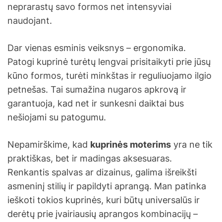
neprarastų savo formos net intensyviai
naudojant.
Dar vienas esminis veiksnys – ergonomika.
Patogi kuprinė turėtų lengvai prisitaikyti prie jūsų
kūno formos, turėti minkštas ir reguliuojamo ilgio
petnešas. Tai sumažina nugaros apkrovą ir
garantuoja, kad net ir sunkesni daiktai bus
nešiojami su patogumu.
Nepamirškime, kad
kuprinės moterims
yra ne tik
praktiškas, bet ir madingas aksesuaras.
Renkantis spalvas ar dizainus, galima išreikšti
asmeninį stilių ir papildyti aprangą. Man patinka
ieškoti tokios kuprinės, kuri būtų universalūs ir
derėtų prie įvairiausių aprangos kombinacijų –