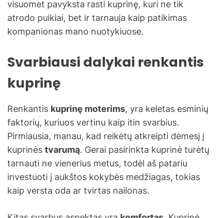
visuomet pavyksta rasti kuprinę, kuri ne tik
atrodo puikiai, bet ir tarnauja kaip patikimas
kompanionas mano nuotykiuose.
Svarbiausi dalykai renkantis
kuprinę
Renkantis
kuprinę moterims
, yra keletas esminių
faktorių, kuriuos vertinu kaip itin svarbius.
Pirmiausia, manau, kad reikėtų atkreipti dėmesį į
kuprinės
tvarumą
. Gerai pasirinkta kuprinė turėtų
tarnauti ne vienerius metus, todėl aš patariu
investuoti į aukštos kokybės medžiagas, tokias
kaip versta oda ar tvirtas nailonas.
Kitas svarbus aspektas yra
komfortas
. Kuprinė