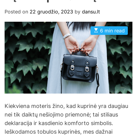
Posted on
22 gruodžio, 2023
by
dansu.lt
E
6 min read
s
t
i
m
a
t
e
d
r
e
a
d
t
i
m
Kiekviena moteris žino, kad kuprinė yra daugiau
e
nei tik daiktų nešiojimo priemonė; tai stiliaus
deklaracija ir kasdienio komforto simbolis.
Ieškodamos tobulos kuprinės, mes dažnai