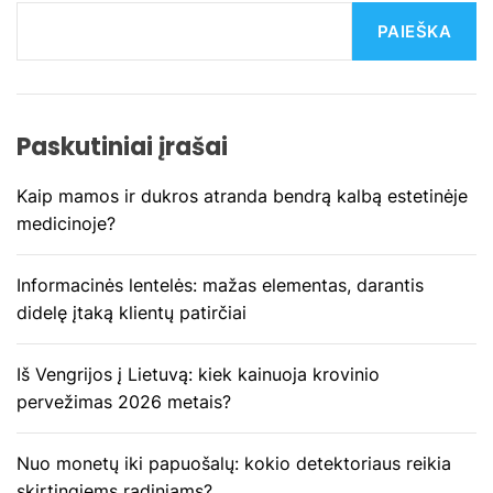
c
PAIEŠKA
i
j
Paskutiniai įrašai
a
Kaip mamos ir dukros atranda bendrą kalbą estetinėje
t
medicinoje?
a
Informacinės lentelės: mažas elementas, darantis
r
didelę įtaką klientų patirčiai
p
Iš Vengrijos į Lietuvą: kiek kainuoja krovinio
į
pervežimas 2026 metais?
r
Nuo monetų iki papuošalų: kokio detektoriaus reikia
skirtingiems radiniams?