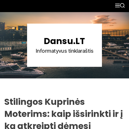
S
M
S
k
E
E
N
A
i
U
R
p
C
H
t
Dansu.LT
o
c
Informatyvus tinklaraštis
o
n
t
e
n
t
Stilingos Kuprinės
Moterims: kaip išsirinkti ir į
ką atkreipti dėmesį