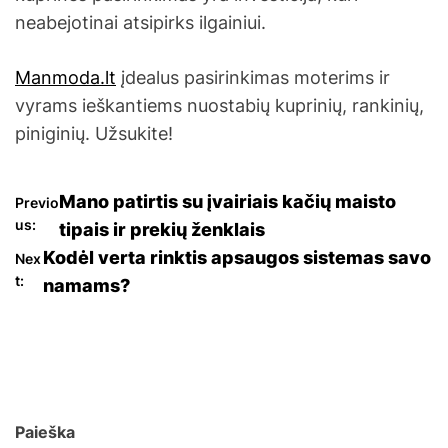
neabejotinai atsipirks ilgainiui.
Manmoda.lt
įdealus pasirinkimas moterims ir
vyrams ieškantiems nuostabių kuprinių, rankinių,
piniginių. Užsukite!
N
Mano patirtis su įvairiais kačių maisto
Previo
us:
tipais ir prekių ženklais
a
Kodėl verta rinktis apsaugos sistemas savo
Nex
t:
namams?
v
i
g
a
Paieška