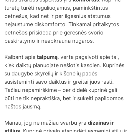
turėtų turėti reguliuojamus, paminkštintus
petnešus, kad net ir per ilgesnius atstumus
nejaustume diskomforto. Tinkamai pritaikytos
petnešos prisideda prie geresnės svorio
paskirstymo ir neapkrauna nugaros.
Kalbant apie
talpumą
, verta pagalvoti apie tai,
kiek daiktų planuojate nešiotis kasdien. Kuprinės
su daugybe skyrelių ir kišenėlių padės
susisteminti savo daiktus ir greitai juos rasti.
Tačiau nepamirškime – per didelė kuprinė gali
būti ne tik nepraktiška, bet ir sukelti papildomos
naštos jausmą.
Manau, jog ne mažiau svarbu yra
dizainas ir
stilius
. Kuprinė privalo atspindėti asmeninį stilių ir