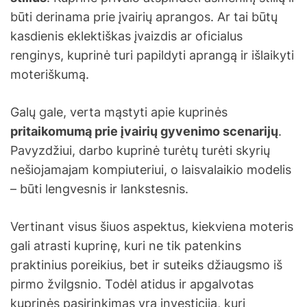
būti derinama prie įvairių aprangos. Ar tai būtų
kasdienis eklektiškas įvaizdis ar oficialus
renginys, kuprinė turi papildyti aprangą ir išlaikyti
moteriškumą.
Galų gale, verta mąstyti apie kuprinės
pritaikomumą prie įvairių gyvenimo scenarijų
.
Pavyzdžiui, darbo kuprinė turėtų turėti skyrių
nešiojamajam kompiuteriui, o laisvalaikio modelis
– būti lengvesnis ir lankstesnis.
Vertinant visus šiuos aspektus, kiekviena moteris
gali atrasti kuprinę, kuri ne tik patenkins
praktinius poreikius, bet ir suteiks džiaugsmo iš
pirmo žvilgsnio. Todėl atidus ir apgalvotas
kuprinės pasirinkimas yra investicija, kuri