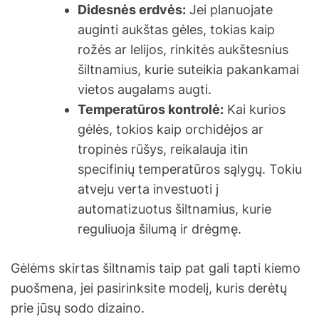
Didesnės erdvės:
Jei planuojate
auginti aukštas gėles, tokias kaip
rožės ar lelijos, rinkitės aukštesnius
šiltnamius, kurie suteikia pakankamai
vietos augalams augti.
Temperatūros kontrolė:
Kai kurios
gėlės, tokios kaip orchidėjos ar
tropinės rūšys, reikalauja itin
specifinių temperatūros sąlygų. Tokiu
atveju verta investuoti į
automatizuotus šiltnamius, kurie
reguliuoja šilumą ir drėgmę.
Gėlėms skirtas šiltnamis taip pat gali tapti kiemo
puošmena, jei pasirinksite modelį, kuris derėtų
prie jūsų sodo dizaino.