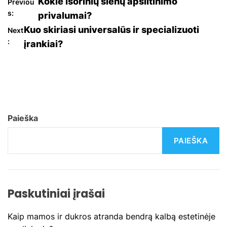
N
Kokie išorinių sienų apšiltinimo
Previou
s:
privalumai?
a
Kuo skiriasi universalūs ir specializuoti
Next
:
įrankiai?
v
i
g
a
Paieška
c
PAIEŠKA
i
j
Paskutiniai įrašai
a
Kaip mamos ir dukros atranda bendrą kalbą estetinėje
t