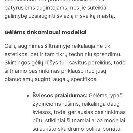
patyrusiems augintojams, nes jie suteikia
galimybę užsiauginti šviežią ir sveiką maistą.
Gėlėms tinkamiausi modeliai
Gėlių auginimas šiltnamyje reikalauja ne tik
estetikos, bet ir tam tikrų techninių sprendimų.
Skirtingos gėlių rūšys turi savitus poreikius, todėl
šiltnamio pasirinkimas priklauso nuo jūsų
planuojamų auginti augalų specifikos.
Šviesos pralaidumas:
Gėlėms, ypač
žydinčioms rūšims, reikalinga daug
šviesos, todėl geriausias pasirinkimas
būtų stikliniai šiltnamiai arba modeliai
su aukšto skaidrumo polikarbonatu.