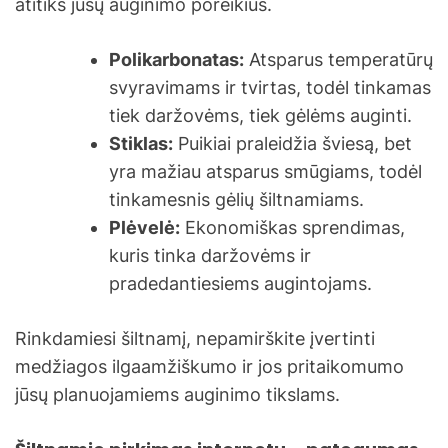
atitiks jūsų auginimo poreikius.
Polikarbonatas:
Atsparus temperatūrų
svyravimams ir tvirtas, todėl tinkamas
tiek daržovėms, tiek gėlėms auginti.
Stiklas:
Puikiai praleidžia šviesą, bet
yra mažiau atsparus smūgiams, todėl
tinkamesnis gėlių šiltnamiams.
Plėvelė:
Ekonomiškas sprendimas,
kuris tinka daržovėms ir
pradedantiesiems augintojams.
Rinkdamiesi šiltnamį, nepamirškite įvertinti
medžiagos ilgaamžiškumo ir jos pritaikomumo
jūsų planuojamiems auginimo tikslams.