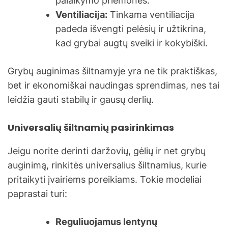
palaikymo priemonės.
Ventiliacija:
Tinkama ventiliacija
padeda išvengti pelėsių ir užtikrina,
kad grybai augtų sveiki ir kokybiški.
Grybų auginimas šiltnamyje yra ne tik praktiškas,
bet ir ekonomiškai naudingas sprendimas, nes tai
leidžia gauti stabilų ir gausų derlių.
Universalių šiltnamių pasirinkimas
Jeigu norite derinti daržovių, gėlių ir net grybų
auginimą, rinkitės universalius šiltnamius, kurie
pritaikyti įvairiems poreikiams. Tokie modeliai
paprastai turi:
Reguliuojamus lentynų