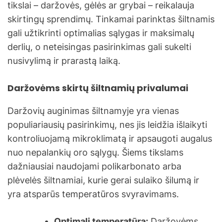
tikslai – daržovės, gėlės ar grybai – reikalauja
skirtingų sprendimų. Tinkamai parinktas šiltnamis
gali užtikrinti optimalias sąlygas ir maksimalų
derlių, o neteisingas pasirinkimas gali sukelti
nusivylimą ir prarastą laiką.
Daržovėms skirtų šiltnamių privalumai
Daržovių auginimas šiltnamyje yra vienas
populiariausių pasirinkimų, nes jis leidžia išlaikyti
kontroliuojamą mikroklimatą ir apsaugoti augalus
nuo nepalankių oro sąlygų. Šiems tikslams
dažniausiai naudojami polikarbonato arba
plėvelės šiltnamiai, kurie gerai sulaiko šilumą ir
yra atsparūs temperatūros svyravimams.
Optimali temperatūra:
Daržovėms,