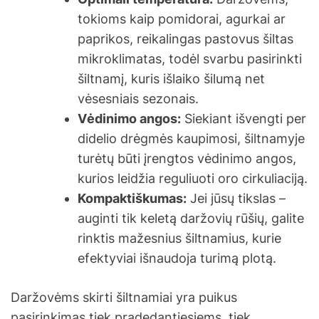
tokioms kaip pomidorai, agurkai ar
paprikos, reikalingas pastovus šiltas
mikroklimatas, todėl svarbu pasirinkti
šiltnamį, kuris išlaiko šilumą net
vėsesniais sezonais.
Vėdinimo angos:
Siekiant išvengti per
didelio drėgmės kaupimosi, šiltnamyje
turėtų būti įrengtos vėdinimo angos,
kurios leidžia reguliuoti oro cirkuliaciją.
Kompaktiškumas:
Jei jūsų tikslas –
auginti tik keletą daržovių rūšių, galite
rinktis mažesnius šiltnamius, kurie
efektyviai išnaudoja turimą plotą.
Daržovėms skirti šiltnamiai yra puikus
pasirinkimas tiek pradedantiesiems, tiek