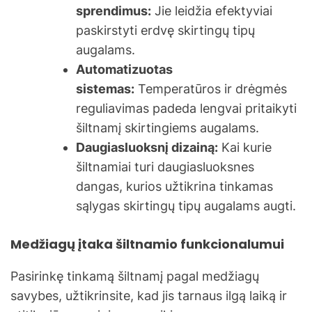
sprendimus:
Jie leidžia efektyviai
paskirstyti erdvę skirtingų tipų
augalams.
Automatizuotas
sistemas:
Temperatūros ir drėgmės
reguliavimas padeda lengvai pritaikyti
šiltnamį skirtingiems augalams.
Daugiasluoksnį dizainą:
Kai kurie
šiltnamiai turi daugiasluoksnes
dangas, kurios užtikrina tinkamas
sąlygas skirtingų tipų augalams augti.
Medžiagų įtaka šiltnamio funkcionalumui
Pasirinkę tinkamą šiltnamį pagal medžiagų
savybes, užtikrinsite, kad jis tarnaus ilgą laiką ir