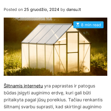
Posted on
25 gruodžio, 2024
by
dansu.lt
E
8 min read
s
t
i
m
a
t
e
d
r
e
a
d
t
i
m
Šiltnamis internetu
yra paprastas ir patogus
e
būdas įsigyti auginimo erdvę, kuri gali būti
pritaikyta pagal jūsų poreikius. Tačiau renkantis
šiltnamį svarbu suprasti, kad skirtingi auginimo