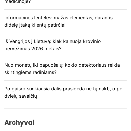
medicinoje?
a
Informacinės lentelės: mažas elementas, darantis
r
didelę įtaką klientų patirčiai
p
Iš Vengrijos į Lietuvą: kiek kainuoja krovinio
į
pervežimas 2026 metais?
r
Nuo monetų iki papuošalų: kokio detektoriaus reikia
a
skirtingiems radiniams?
š
Po gaisro sunkiausia dalis prasideda ne tą naktį, o po
ų
dviejų savaičių
Archyvai