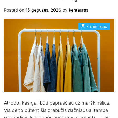
Posted on
15 gegužės, 2026
by
Kentauras
E
7 min read
s
t
i
m
a
t
e
d
r
e
a
d
t
i
m
e
Atrodo, kas gali būti paprasčiau už marškinėlius.
Vis dėlto būtent šis drabužis dažniausiai tampa
pagrindiniu kasdienės aprangos elementu. Juos