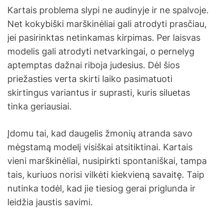
Kartais problema slypi ne audinyje ir ne spalvoje.
Net kokybiški marškinėliai gali atrodyti prasčiau,
jei pasirinktas netinkamas kirpimas. Per laisvas
modelis gali atrodyti netvarkingai, o pernelyg
aptemptas dažnai riboja judesius. Dėl šios
priežasties verta skirti laiko pasimatuoti
skirtingus variantus ir suprasti, kuris siluetas
tinka geriausiai.
Įdomu tai, kad daugelis žmonių atranda savo
mėgstamą modelį visiškai atsitiktinai. Kartais
vieni marškinėliai, nusipirkti spontaniškai, tampa
tais, kuriuos norisi vilkėti kiekvieną savaitę. Taip
nutinka todėl, kad jie tiesiog gerai priglunda ir
leidžia jaustis savimi.