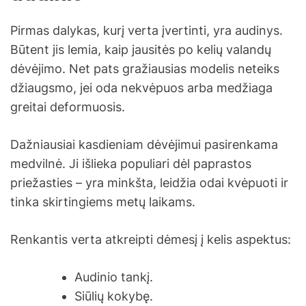
Pirmas dalykas, kurį verta įvertinti, yra audinys.
Būtent jis lemia, kaip jausitės po kelių valandų
dėvėjimo. Net pats gražiausias modelis neteiks
džiaugsmo, jei oda nekvėpuos arba medžiaga
greitai deformuosis.
Dažniausiai kasdieniam dėvėjimui pasirenkama
medvilnė. Ji išlieka populiari dėl paprastos
priežasties – yra minkšta, leidžia odai kvėpuoti ir
tinka skirtingiems metų laikams.
Renkantis verta atkreipti dėmesį į kelis aspektus:
Audinio tankį.
Siūlių kokybę.