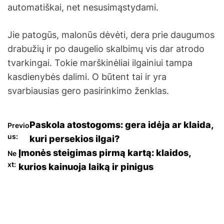
automatiškai, net nesusimąstydami.
Jie patogūs, malonūs dėvėti, dera prie daugumos
drabužių ir po daugelio skalbimų vis dar atrodo
tvarkingai. Tokie marškinėliai ilgainiui tampa
kasdienybės dalimi. O būtent tai ir yra
svarbiausias gero pasirinkimo ženklas.
N
Paskola atostogoms: gera idėja ar klaida,
Previo
us:
kuri persekios ilgai?
a
Įmonės steigimas pirmą kartą: klaidos,
Ne
xt:
kurios kainuoja laiką ir pinigus
v
i
g