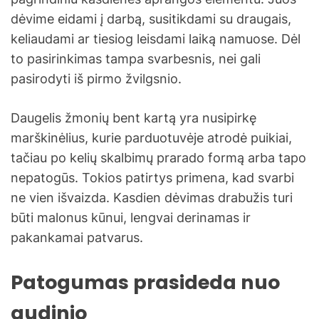
dėvime eidami į darbą, susitikdami su draugais,
keliaudami ar tiesiog leisdami laiką namuose. Dėl
to pasirinkimas tampa svarbesnis, nei gali
pasirodyti iš pirmo žvilgsnio.
Daugelis žmonių bent kartą yra nusipirkę
marškinėlius, kurie parduotuvėje atrodė puikiai,
tačiau po kelių skalbimų prarado formą arba tapo
nepatogūs. Tokios patirtys primena, kad svarbi
ne vien išvaizda. Kasdien dėvimas drabužis turi
būti malonus kūnui, lengvai derinamas ir
pakankamai patvarus.
Patogumas prasideda nuo
audinio