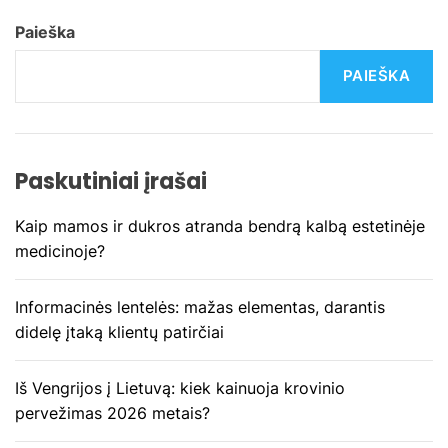
a
Paieška
c
PAIEŠKA
i
j
Paskutiniai įrašai
a
Kaip mamos ir dukros atranda bendrą kalbą estetinėje
t
medicinoje?
a
Informacinės lentelės: mažas elementas, darantis
r
didelę įtaką klientų patirčiai
p
Iš Vengrijos į Lietuvą: kiek kainuoja krovinio
į
pervežimas 2026 metais?