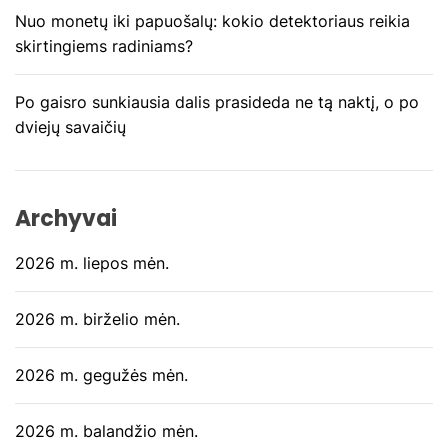
r
Nuo monetų iki papuošalų: kokio detektoriaus reikia
a
skirtingiems radiniams?
š
Po gaisro sunkiausia dalis prasideda ne tą naktį, o po
ų
dviejų savaičių
Archyvai
2026 m. liepos mėn.
2026 m. birželio mėn.
2026 m. gegužės mėn.
2026 m. balandžio mėn.