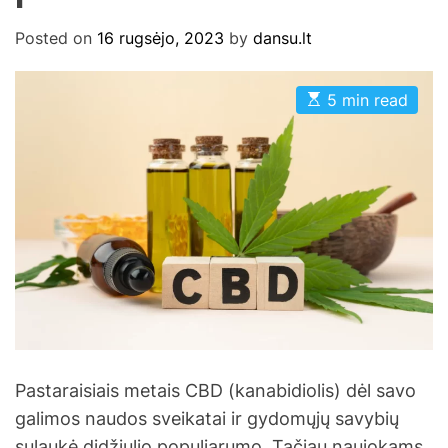
Posted on
16 rugsėjo, 2023
by
dansu.lt
E
5 min read
s
t
i
m
a
t
e
d
r
e
a
d
t
i
m
e
Pastaraisiais metais CBD (kanabidiolis) dėl savo
galimos naudos sveikatai ir gydomųjų savybių
sulaukė didžiulio populiarumo. Tačiau naujokams