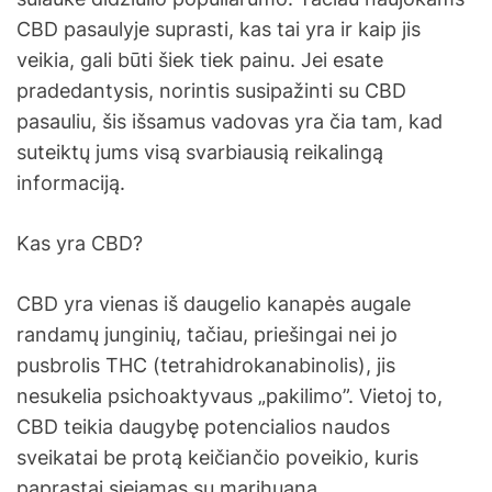
CBD pasaulyje suprasti, kas tai yra ir kaip jis
veikia, gali būti šiek tiek painu. Jei esate
pradedantysis, norintis susipažinti su CBD
pasauliu, šis išsamus vadovas yra čia tam, kad
suteiktų jums visą svarbiausią reikalingą
informaciją.
Kas yra CBD?
CBD yra vienas iš daugelio kanapės augale
randamų junginių, tačiau, priešingai nei jo
pusbrolis THC (tetrahidrokanabinolis), jis
nesukelia psichoaktyvaus „pakilimo”. Vietoj to,
CBD teikia daugybę potencialios naudos
sveikatai be protą keičiančio poveikio, kuris
paprastai siejamas su marihuana.