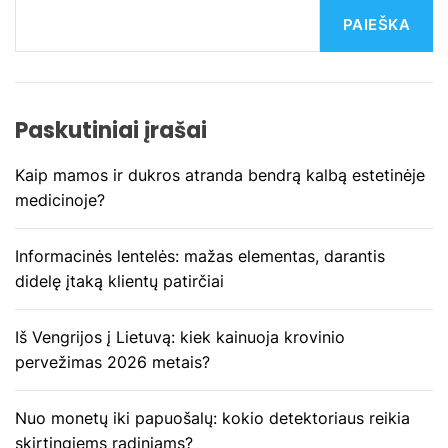
c
PAIEŠKA
i
j
Paskutiniai įrašai
a
Kaip mamos ir dukros atranda bendrą kalbą estetinėje
t
medicinoje?
a
Informacinės lentelės: mažas elementas, darantis
r
didelę įtaką klientų patirčiai
p
Iš Vengrijos į Lietuvą: kiek kainuoja krovinio
į
pervežimas 2026 metais?
r
Nuo monetų iki papuošalų: kokio detektoriaus reikia
a
skirtingiems radiniams?