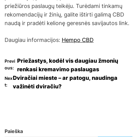
priežiūros paslaugų teikėju. Turėdami tinkamų
rekomendacijų ir žinių, galite ištirti galimą CBD
naudą ir pradėti kelionę geresnės savijautos link.
Daugiau informacijos:
Hempo CBD
N
Priežastys, kodėl vis daugiau žmonių
Previ
ous:
renkasi kremavimo paslaugas
a
Dviračiai mieste – ar patogu, naudinga
Nex
t:
važinėti dviračiu?
v
i
g
a
Paieška