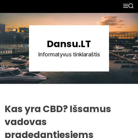
S
M
S
k
E
E
N
A
i
U
R
p
C
H
t
Dansu.LT
o
c
Informatyvus tinklaraštis
o
n
t
e
n
t
Kas yra CBD? Išsamus
vadovas
pradedantiesiems