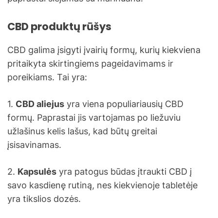
CBD produktų rūšys
CBD galima įsigyti įvairių formų, kurių kiekviena
pritaikyta skirtingiems pageidavimams ir
poreikiams. Tai yra:
1.
CBD aliejus
yra viena populiariausių CBD
formų. Paprastai jis vartojamas po liežuviu
užlašinus kelis lašus, kad būtų greitai
įsisavinamas.
2.
Kapsulės
yra patogus būdas įtraukti CBD į
savo kasdienę rutiną, nes kiekvienoje tabletėje
yra tikslios dozės.