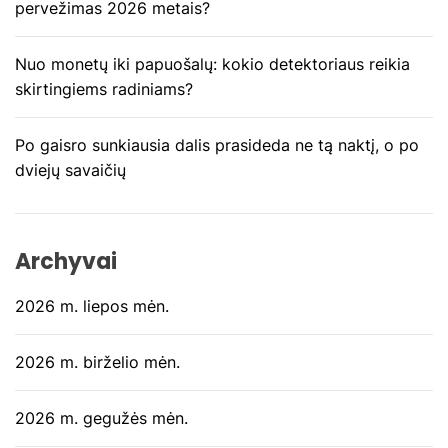
į
pervežimas 2026 metais?
r
Nuo monetų iki papuošalų: kokio detektoriaus reikia
a
skirtingiems radiniams?
š
Po gaisro sunkiausia dalis prasideda ne tą naktį, o po
ų
dviejų savaičių
Archyvai
2026 m. liepos mėn.
2026 m. birželio mėn.
2026 m. gegužės mėn.