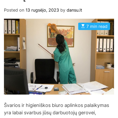
Posted on
13 rugsėjo, 2023
by
dansu.lt
E
7 min read
s
t
i
m
a
t
e
d
r
e
a
d
t
i
m
e
Švarios ir higieniškos biuro aplinkos palaikymas
yra labai svarbus jūsų darbuotojų gerovei,