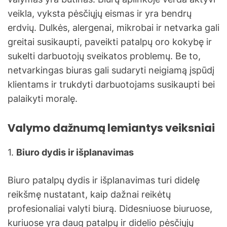
veikla, vyksta pėsčiųjų eismas ir yra bendrų
erdvių. Dulkės, alergenai, mikrobai ir netvarka gali
greitai susikaupti, paveikti patalpų oro kokybę ir
sukelti darbuotojų sveikatos problemų. Be to,
netvarkingas biuras gali sudaryti neigiamą įspūdį
klientams ir trukdyti darbuotojams susikaupti bei
palaikyti moralę.
Valymo dažnumą lemiantys veiksniai
1.
Biuro dydis ir išplanavimas
Biuro patalpų dydis ir išplanavimas turi didelę
reikšmę nustatant, kaip dažnai reikėtų
profesionaliai valyti biurą. Didesniuose biuruose,
kuriuose yra daug patalpų ir didelio pėsčiųjų