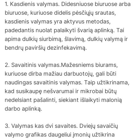
1. Kasdienis valymas. Didesniuose biuruose arba
biuruose, kuriuose didelis pėsčiųjų srautas,
kasdienis valymas yra aktyvus metodas,
padedantis nuolat palaikyti švarią aplinką. Tai
apima dulkių siurbimą, šlavimą, dulkių valymą ir
bendrų paviršių dezinfekavimą.
2. Savaitinis valymas.Mažesniems biurams,
kuriuose dirba mažiau darbuotojų, gali būti
naudingas savaitinis valymas. Taip užtikrinama,
kad susikaupę nešvarumai ir mikrobai būtų
nedelsiant pašalinti, siekiant išlaikyti malonią
darbo aplinką.
3. Valymas kas dvi savaites. Dviejų savaičių
valymo grafikas daugeliui įmonių užtikrina