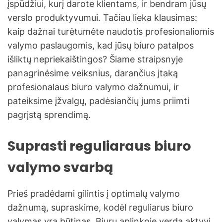
įspūdžiui, kurį darote klientams, ir bendram jūsų
verslo produktyvumui. Tačiau lieka klausimas:
kaip dažnai turėtumėte naudotis profesionaliomis
valymo paslaugomis, kad jūsų biuro patalpos
išliktų nepriekaištingos? Šiame straipsnyje
panagrinėsime veiksnius, darančius įtaką
profesionalaus biuro valymo dažnumui, ir
pateiksime įžvalgų, padėsiančių jums priimti
pagrįstą sprendimą.
Suprasti reguliaraus biuro
valymo svarbą
Prieš pradėdami gilintis į optimalų valymo
dažnumą, supraskime, kodėl reguliarus biuro
valymas yra būtinas. Biurų aplinkoje verda aktyvi