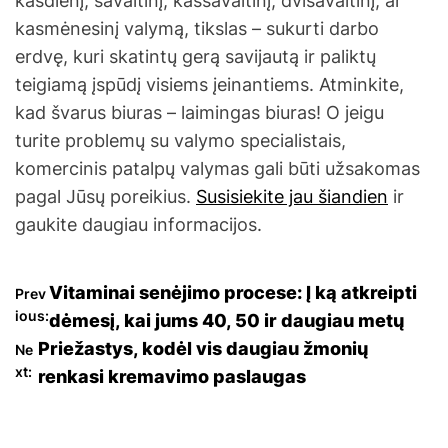
kasdienį, savaitinį, kassavaitinį, dvisavaitinį, ar
kasmėnesinį valymą, tikslas – sukurti darbo
erdvę, kuri skatintų gerą savijautą ir paliktų
teigiamą įspūdį visiems įeinantiems. Atminkite,
kad švarus biuras – laimingas biuras! O jeigu
turite problemų su valymo specialistais,
komercinis patalpų valymas gali būti užsakomas
pagal Jūsų poreikius.
Susisiekite jau šiandien
ir
gaukite daugiau informacijos.
N
Vitaminai senėjimo procese: Į ką atkreipti
Prev
ious:
dėmesį, kai jums 40, 50 ir daugiau metų
a
Priežastys, kodėl vis daugiau žmonių
Ne
xt:
renkasi kremavimo paslaugas
v
i