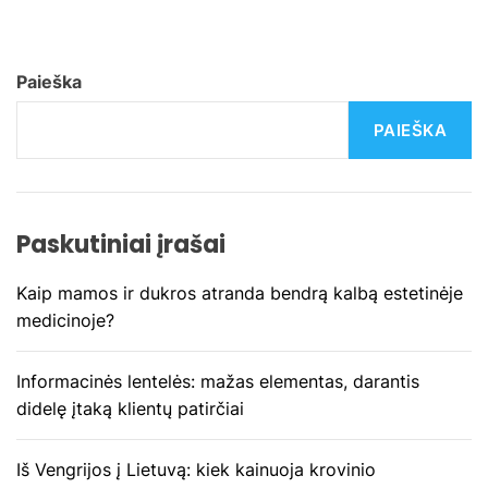
g
a
Paieška
c
PAIEŠKA
i
j
Paskutiniai įrašai
a
Kaip mamos ir dukros atranda bendrą kalbą estetinėje
t
medicinoje?
a
Informacinės lentelės: mažas elementas, darantis
r
didelę įtaką klientų patirčiai
p
Iš Vengrijos į Lietuvą: kiek kainuoja krovinio