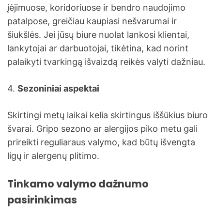
įėjimuose, koridoriuose ir bendro naudojimo
patalpose, greičiau kaupiasi nešvarumai ir
šiukšlės. Jei jūsų biure nuolat lankosi klientai,
lankytojai ar darbuotojai, tikėtina, kad norint
palaikyti tvarkingą išvaizdą reikės valyti dažniau.
4.
Sezoniniai aspektai
Skirtingi metų laikai kelia skirtingus iššūkius biuro
švarai. Gripo sezono ar alergijos piko metu gali
prireikti reguliaraus valymo, kad būtų išvengta
ligų ir alergenų plitimo.
Tinkamo valymo dažnumo
pasirinkimas