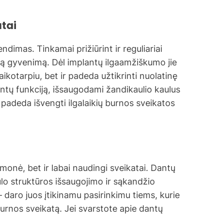
atai
endimas. Tinkamai prižiūrint ir reguliariai
visą gyvenimą. Dėl implantų ilgaamžiškumo jie
aikotarpiu, bet ir padeda užtikrinti nuolatinę
ntų funkciją, išsaugodami žandikaulio kaulus
 padeda išvengti ilgalaikių burnos sveikatos
monė, bet ir labai naudingi sveikatai. Dantų
lo struktūros išsaugojimo ir sąkandžio
 daro juos įtikinamu pasirinkimu tiems, kurie
 burnos sveikatą. Jei svarstote apie dantų