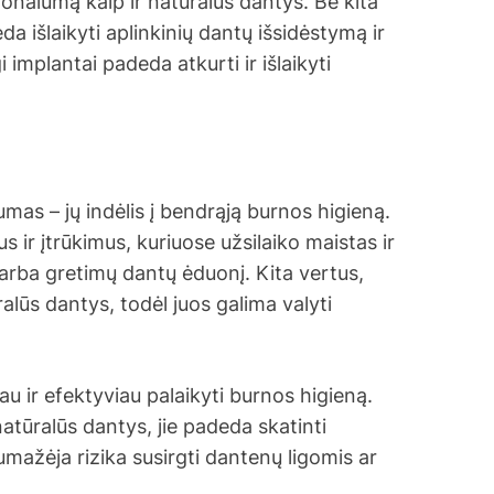
ionalumą kaip ir natūralūs dantys. Be kita
da išlaikyti aplinkinių dantų išsidėstymą ir
 implantai padeda atkurti ir išlaikyti
mas – jų indėlis į bendrąją burnos higieną.
ius ir įtrūkimus, kuriuose užsilaiko maistas ir
s arba gretimų dantų ėduonį. Kita vertus,
alūs dantys, todėl juos galima valyti
 ir efektyviau palaikyti burnos higieną.
natūralūs dantys, jie padeda skatinti
umažėja rizika susirgti dantenų ligomis ar