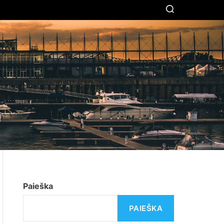
S
E
A
R
C
H
Paieška
PAIEŠKA