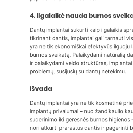
4. Ilgalaikė nauda burnos sveik
Dantų implantai sukurti kaip ilgalaikis spr
tikrinant dantis, implantai gali tarnauti 
yra ne tik ekonomiškai efektyvūs ilguoju l
burnos sveikatą. Palaikydami natūralią da
ir palaikydami veido struktūras, implantai
problemų, susijusių su dantų netekimu.
Išvada
Dantų implantai yra ne tik kosmetinė prie
implantų privalumai – nuo žandikaulio kau
suderinimo iki geresnės burnos higienos –
nori atkurti prarastus dantis ir pagerinti