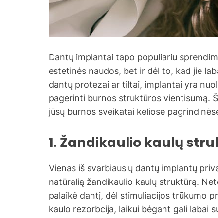
Dantų implantai tapo populiariu sprendimu
estetinės naudos, bet ir dėl to, kad jie la
dantų protezai ar tiltai, implantai yra nuol
pagerinti burnos struktūros vientisumą. Št
jūsų burnos sveikatai keliose pagrindinėse
1. Žandikaulio kaulų str
Vienas iš svarbiausių dantų implantų priv
natūralią žandikaulio kaulų struktūrą. Nete
palaikė dantį, dėl stimuliacijos trūkumo 
kaulo rezorbcija, laikui bėgant gali labai 