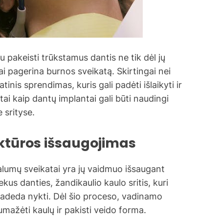
 pakeisti trūkstamus dantis ne tik dėl jų
bai pagerina burnos sveikatą. Skirtingai nei
atinis sprendimas, kuris gali padėti išlaikyti ir
ai kaip dantų implantai gali būti naudingi
 srityse.
uktūros išsaugojimas
alumų sveikatai yra jų vaidmuo išsaugant
kus danties, žandikaulio kaulo sritis, kuri
pradeda nykti. Dėl šio proceso, vadinamo
sumažėti kaulų ir pakisti veido forma.