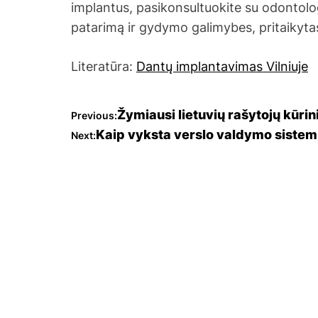
implantus, pasikonsultuokite su odontologi
patarimą ir gydymo galimybes, pritaikyta
Literatūra:
Dantų implantavimas Vilniuje
N
Žymiausi lietuvių rašytojų kūrini
Previous:
Kaip vyksta verslo valdymo sistemų
Next:
a
v
i
g
a
c