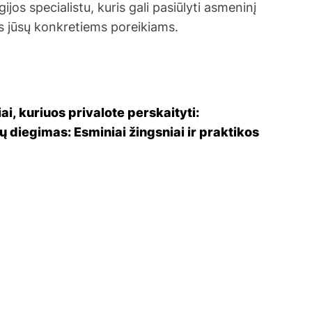
jos specialistu, kuris gali pasiūlyti asmeninį
s jūsų konkretiems poreikiams.
ai, kuriuos privalote perskaityti:
 diegimas: Esminiai žingsniai ir praktikos