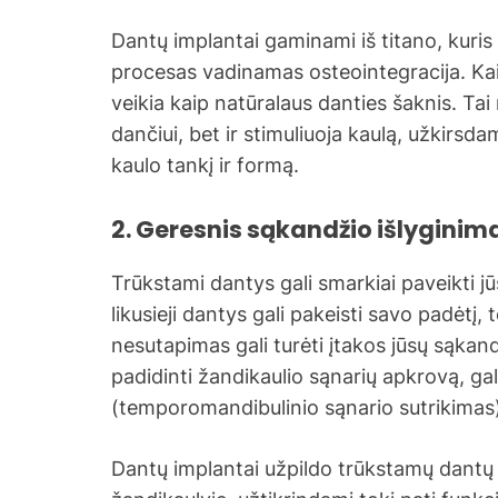
Dantų implantai gaminami iš titano, kuris t
procesas vadinamas osteointegracija. Kai 
veikia kaip natūralaus danties šaknis. Tai 
dančiui, bet ir stimuliuoja kaulą, užkirsda
kaulo tankį ir formą.
2. Geresnis sąkandžio išlyginima
Trūkstami dantys gali smarkiai paveikti j
likusieji dantys gali pakeisti savo padėtį, 
nesutapimas gali turėti įtakos jūsų sąkand
padidinti žandikaulio sąnarių apkrovą, gal
(temporomandibulinio sąnario sutrikimas
Dantų implantai užpildo trūkstamų dantų pal