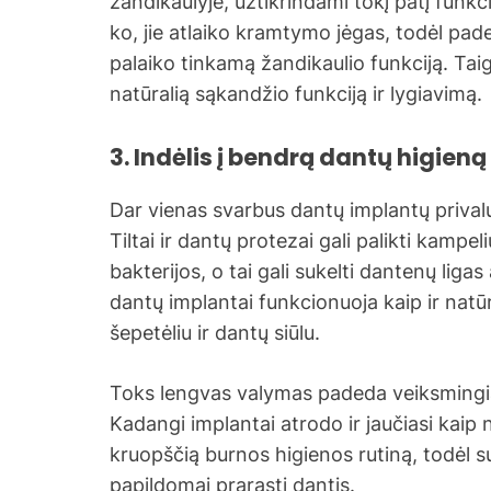
žandikaulyje, užtikrindami tokį patį funkc
ko, jie atlaiko kramtymo jėgas, todėl pade
palaiko tinkamą žandikaulio funkciją. Taigi
natūralią sąkandžio funkciją ir lygiavimą.
3. Indėlis į bendrą dantų higieną
Dar vienas svarbus dantų implantų privalu
Tiltai ir dantų protezai gali palikti kampel
bakterijos, o tai gali sukelti dantenų liga
dantų implantai funkcionuoja kaip ir natūr
šepetėliu ir dantų siūlu.
Toks lengvas valymas padeda veiksmingiau
Kadangi implantai atrodo ir jaučiasi kaip 
kruopščią burnos higienos rutiną, todėl s
papildomai prarasti dantis.