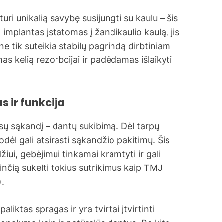
uri unikalią savybę susijungti su kaulu – šis
implantas įstatomas į žandikaulio kaulą, jis
ne tik suteikia stabilų pagrindą dirbtiniam
mas kelią rezorbcijai ir padėdamas išlaikyti
s ir funkcija
ūsų sąkandį – dantų sukibimą. Dėl tarpų
todėl gali atsirasti sąkandžio pakitimų. Šis
žiui, gebėjimui tinkamai kramtyti ir gali
inčią sukelti tokius sutrikimus kaip TMJ
).
iktas spragas ir yra tvirtai įtvirtinti