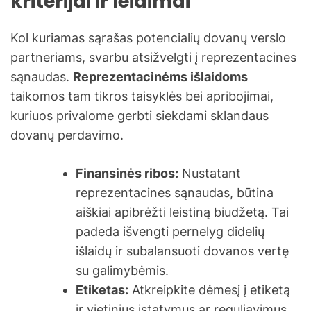
kriterijai ir leidimai
Kol kuriamas sąrašas potencialių dovanų verslo
partneriams, svarbu atsižvelgti į reprezentacines
sąnaudas.
Reprezentacinėms išlaidoms
taikomos tam tikros taisyklės bei apribojimai,
kuriuos privalome gerbti siekdami sklandaus
dovanų perdavimo.
Finansinės ribos:
Nustatant
reprezentacines sąnaudas, būtina
aiškiai apibrėžti leistiną biudžetą. Tai
padeda išvengti pernelyg didelių
išlaidų ir subalansuoti dovanos vertę
su galimybėmis.
Etiketas:
Atkreipkite dėmesį į etiketą
ir vietinius įstatymus ar reguliavimus