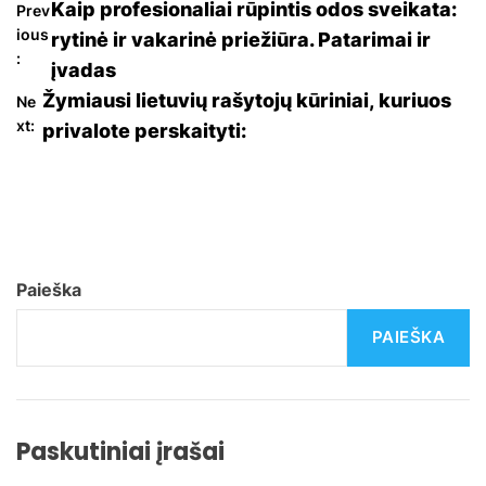
N
Kaip profesionaliai rūpintis odos sveikata:
Prev
ious
rytinė ir vakarinė priežiūra. Patarimai ir
a
:
įvadas
Žymiausi lietuvių rašytojų kūriniai, kuriuos
v
Ne
xt:
privalote perskaityti:
i
g
a
c
Paieška
i
PAIEŠKA
j
a
Paskutiniai įrašai
t