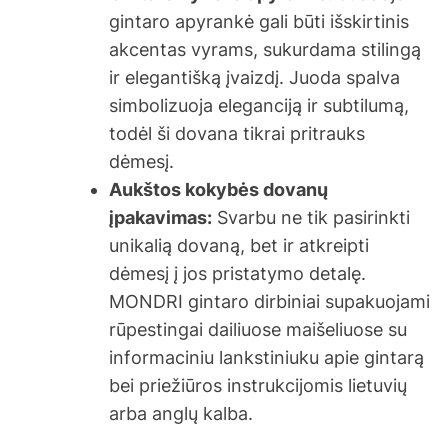
gintaro apyrankė gali būti išskirtinis
akcentas vyrams, sukurdama stilingą
ir elegantišką įvaizdį. Juoda spalva
simbolizuoja eleganciją ir subtilumą,
todėl ši dovana tikrai pritrauks
dėmesį.
Aukštos kokybės dovanų
įpakavimas:
Svarbu ne tik pasirinkti
unikalią dovaną, bet ir atkreipti
dėmesį į jos pristatymo detalę.
MONDRI gintaro dirbiniai supakuojami
rūpestingai dailiuose maišeliuose su
informaciniu lankstiniuku apie gintarą
bei priežiūros instrukcijomis lietuvių
arba anglų kalba.