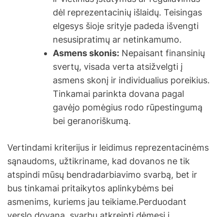
dėl reprezentacinių išlaidų. Teisingas
elgesys šioje srityje padeda išvengti
nesusipratimų ar netinkamumo.
Asmens skonis:
Nepaisant finansinių
svertų, visada verta atsižvelgti į
asmens skonį ir individualius poreikius.
Tinkamai parinkta dovana pagal
gavėjo pomėgius rodo rūpestingumą
bei geranoriškumą.
Vertindami kriterijus ir leidimus reprezentacinėms
sąnaudoms, užtikriname, kad dovanos ne tik
atspindi mūsų bendradarbiavimo svarbą, bet ir
bus tinkamai pritaikytos aplinkybėms bei
asmenims, kuriems jau teikiame.Perduodant
verslo dovaną, svarbu atkreipti dėmesį į