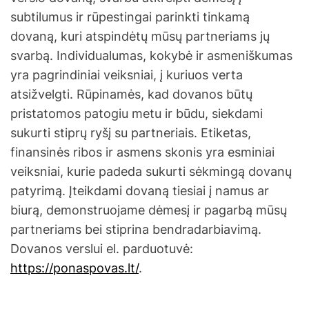
subtilumus ir rūpestingai parinkti tinkamą
dovaną, kuri atspindėtų mūsų partneriams jų
svarbą. Individualumas, kokybė ir asmeniškumas
yra pagrindiniai veiksniai, į kuriuos verta
atsižvelgti. Rūpinamės, kad dovanos būtų
pristatomos patogiu metu ir būdu, siekdami
sukurti stiprų ryšį su partneriais. Etiketas,
finansinės ribos ir asmens skonis yra esminiai
veiksniai, kurie padeda sukurti sėkmingą dovanų
patyrimą. Įteikdami dovaną tiesiai į namus ar
biurą, demonstruojame dėmesį ir pagarbą mūsų
partneriams bei stiprina bendradarbiavimą.
Dovanos verslui el. parduotuvė:
https://ponaspovas.lt/
.