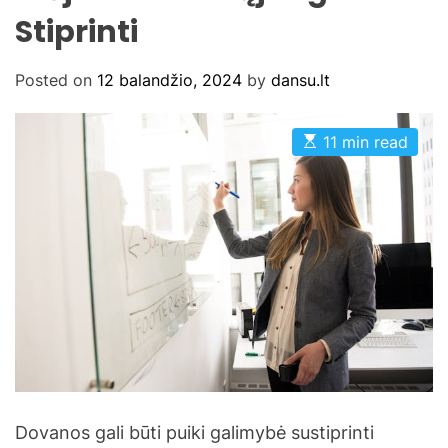
Stiprinti
Posted on
12 balandžio, 2024
by
dansu.lt
E
11 min read
s
t
i
m
a
t
e
d
r
e
a
d
t
i
m
e
Dovanos gali būti puiki galimybė sustiprinti