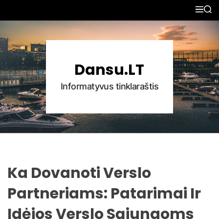
S
M
S
k
E
E
N
A
i
U
R
p
C
H
t
Dansu.LT
o
c
Informatyvus tinklaraštis
o
n
t
e
n
t
Ka Dovanoti Verslo
Partneriams: Patarimai Ir
Idėjos Verslo Sąjungoms