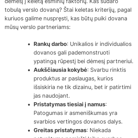
dėmesį į keletą esminių faktorių. Kas sudaro
tobulą verslo dovaną? Štai keletas kriterijų, pagal
kuriuos galime nuspręsti, kas būtų puiki dovana
mūsų verslo partneriams:
Rankų darbo
: Unikalios ir individualios
dovanos gali pademonstruoti
ypatingą rūpestį bei dėmesį partneriui.
Aukščiausia kokybė
: Svarbu rinktis
produktus ar paslaugas, kurios
išsiskiria ne tik dizainu, bet ir patirtimi
jas naudojant.
Pristatymas tiesiai į namus
:
Patogumas ir asmeniškumas yra
svarbios vertingos dovanos dalys.
Greitas pristatymas
: Niekada