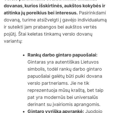
dovanas, kurios išskirtinės, aukštos kokybės ir
atitinka jų poreikius bei interesus.
Pasirinkdami
dovaną, turime atsižvelgti į gavėjo individualumą
ir suteikti jam prabangos bei aukštos vertės
pojūtį. Štai keletas tinkamų verslo dovanų
variantų:
Rankų darbo gintaro papuošalai:
Gintaras yra autentiškas Lietuvos
simbolis, todėl rankų darbo gintaro
papuošalai galėtų būti puiki dovana
verslo partneriams. Jie ne tik
reprezentuoja mūsų kraštą, bet taip
pat yra modernūs bei universalūs
derinant su įvairiomis aprangomis.
Gintaro vyriška apyrankė:
Juodojo