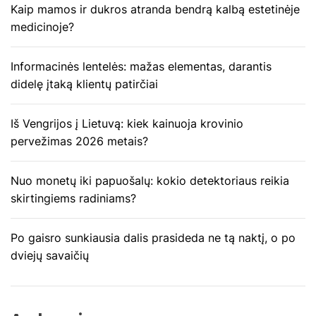
Kaip mamos ir dukros atranda bendrą kalbą estetinėje
a
medicinoje?
r
Informacinės lentelės: mažas elementas, darantis
p
didelę įtaką klientų patirčiai
į
Iš Vengrijos į Lietuvą: kiek kainuoja krovinio
pervežimas 2026 metais?
r
a
Nuo monetų iki papuošalų: kokio detektoriaus reikia
skirtingiems radiniams?
š
ų
Po gaisro sunkiausia dalis prasideda ne tą naktį, o po
dviejų savaičių