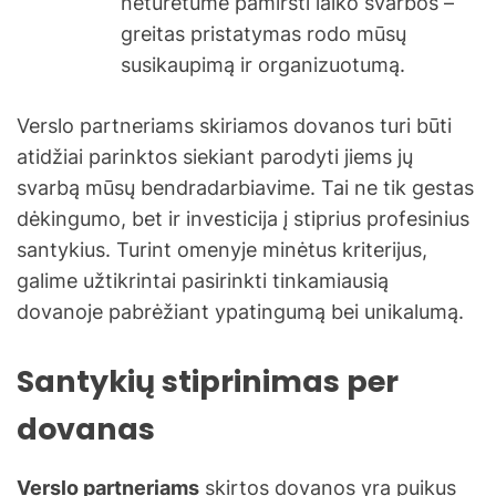
neturėtume pamiršti laiko svarbos –
greitas pristatymas rodo mūsų
susikaupimą ir organizuotumą.
Verslo partneriams skiriamos dovanos turi būti
atidžiai parinktos siekiant parodyti jiems jų
svarbą mūsų bendradarbiavime. Tai ne tik gestas
dėkingumo, bet ir investicija į stiprius profesinius
santykius. Turint omenyje minėtus kriterijus,
galime užtikrintai pasirinkti tinkamiausią
dovanoje pabrėžiant ypatingumą bei unikalumą.
Santykių stiprinimas per
dovanas
Verslo partneriams
skirtos dovanos yra puikus