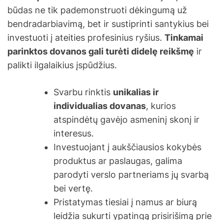
būdas ne tik pademonstruoti dėkingumą už
bendradarbiavimą, bet ir sustiprinti santykius bei
investuoti į ateities profesinius ryšius.
Tinkamai
parinktos dovanos gali turėti didelę reikšmę
ir
palikti ilgalaikius įspūdžius.
Svarbu rinktis
unikalias ir
individualias dovanas
, kurios
atspindėtų gavėjo asmeninį skonį ir
interesus.
Investuojant į aukščiausios kokybės
produktus ar paslaugas, galima
parodyti verslo partneriams jų svarbą
bei vertę.
Pristatymas tiesiai į namus ar biurą
leidžia sukurti ypatingą prisirišimą prie