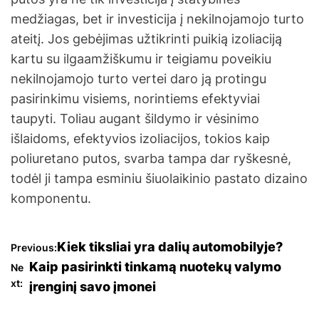
medžiagas, bet ir investicija į nekilnojamojo turto
ateitį. Jos gebėjimas užtikrinti puikią izoliaciją
kartu su ilgaamžiškumu ir teigiamu poveikiu
nekilnojamojo turto vertei daro ją protingu
pasirinkimu visiems, norintiems efektyviai
taupyti. Toliau augant šildymo ir vėsinimo
išlaidoms, efektyvios izoliacijos, tokios kaip
poliuretano putos, svarba tampa dar ryškesnė,
todėl ji tampa esminiu šiuolaikinio pastato dizaino
komponentu.
N
Kiek tiksliai yra dalių automobilyje?
Previous:
Kaip pasirinkti tinkamą nuotekų valymo
Ne
a
xt:
įrenginį savo įmonei
v