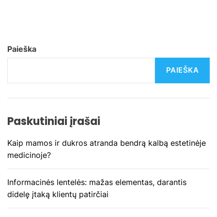
i
g
Paieška
a
PAIEŠKA
c
i
j
Paskutiniai įrašai
a
Kaip mamos ir dukros atranda bendrą kalbą estetinėje
medicinoje?
t
a
Informacinės lentelės: mažas elementas, darantis
didelę įtaką klientų patirčiai
r