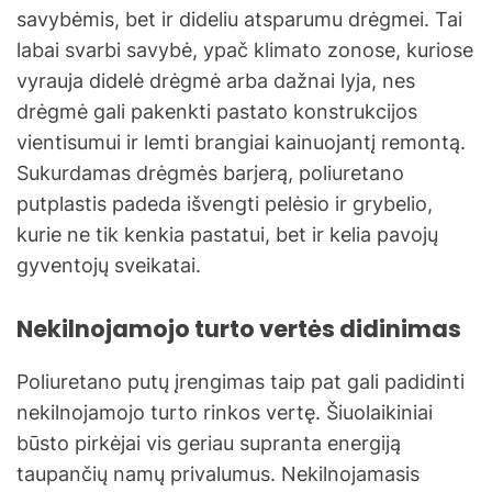
savybėmis, bet ir dideliu atsparumu drėgmei. Tai
labai svarbi savybė, ypač klimato zonose, kuriose
vyrauja didelė drėgmė arba dažnai lyja, nes
drėgmė gali pakenkti pastato konstrukcijos
vientisumui ir lemti brangiai kainuojantį remontą.
Sukurdamas drėgmės barjerą, poliuretano
putplastis padeda išvengti pelėsio ir grybelio,
kurie ne tik kenkia pastatui, bet ir kelia pavojų
gyventojų sveikatai.
Nekilnojamojo turto vertės didinimas
Poliuretano putų įrengimas taip pat gali padidinti
nekilnojamojo turto rinkos vertę. Šiuolaikiniai
būsto pirkėjai vis geriau supranta energiją
taupančių namų privalumus. Nekilnojamasis