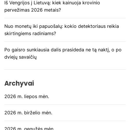
p
Iš Vengrijos į Lietuvą: kiek kainuoja krovinio
pervežimas 2026 metais?
į
Nuo monetų iki papuošalų: kokio detektoriaus reikia
r
skirtingiems radiniams?
a
Po gaisro sunkiausia dalis prasideda ne tą naktį, o po
š
dviejų savaičių
ų
Archyvai
2026 m. liepos mėn.
2026 m. birželio mėn.
2026 m. gegužės mėn.