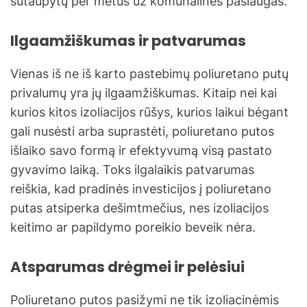
sutaupytų per metus už komunalines paslaugas.
Ilgaamžiškumas ir patvarumas
Vienas iš ne iš karto pastebimų poliuretano putų
privalumų yra jų ilgaamžiškumas. Kitaip nei kai
kurios kitos izoliacijos rūšys, kurios laikui bėgant
gali nusėsti arba suprastėti, poliuretano putos
išlaiko savo formą ir efektyvumą visą pastato
gyvavimo laiką. Toks ilgalaikis patvarumas
reiškia, kad pradinės investicijos į poliuretano
putas atsiperka dešimtmečius, nes izoliacijos
keitimo ar papildymo poreikio beveik nėra.
Atsparumas drėgmei ir pelėsiui
Poliuretano putos pasižymi ne tik izoliacinėmis