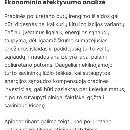
Ekonominio efektyvumo analizė
Pradinės poliuretano putų įrengimo išlaidos gali
būti didesnės nei kai kurių kitų izoliacijos variantų.
Tačiau, įvertinus ilgalaikį energijos sąnaudų
taupymą, dėl ilgaamžiškumo sumažėjusias
priežiūros išlaidas ir padidėjusią turto vertę,
sąnaudų ir naudos analizė yra labai palanki
poliuretano putoms. Daugeliui nekilnojamojo
turto savininkų lūžio taškas, kai sutaupytos
energijos sąnaudos kompensuoja pradines
investicijas, gali būti pasiektas per kelerius metus,
o po to sutaupyti pinigai faktiškai grįžta į
savininko kišenę.
Apibendrinant galima teigti, kad poliuretano
putos yra ne tik investicija į statybines