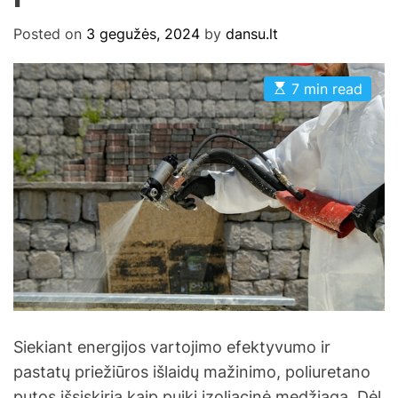
Posted on
3 gegužės, 2024
by
dansu.lt
E
7 min read
s
t
i
m
a
t
e
d
r
e
a
d
t
i
m
e
Siekiant energijos vartojimo efektyvumo ir
pastatų priežiūros išlaidų mažinimo, poliuretano
putos išsiskiria kaip puiki izoliacinė medžiaga. Dėl