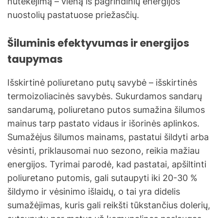
nutekėjimą – vieną iš pagrindinių energijos
nuostolių pastatuose priežasčių.
Šiluminis efektyvumas ir energijos
taupymas
Išskirtinė poliuretano putų savybė – išskirtinės
termoizoliacinės savybės. Sukurdamos sandarų
sandarumą, poliuretano putos sumažina šilumos
mainus tarp pastato vidaus ir išorinės aplinkos.
Sumažėjus šilumos mainams, pastatui šildyti arba
vėsinti, priklausomai nuo sezono, reikia mažiau
energijos. Tyrimai parodė, kad pastatai, apšiltinti
poliuretano putomis, gali sutaupyti iki 20-30 %
šildymo ir vėsinimo išlaidų, o tai yra didelis
sumažėjimas, kuris gali reikšti tūkstančius dolerių,