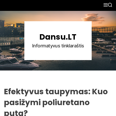
S
M
S
k
E
E
N
A
i
U
R
p
C
H
t
Dansu.LT
o
c
Informatyvus tinklaraštis
o
n
t
e
n
t
Efektyvus taupymas: Kuo
pasižymi poliuretano
puta?