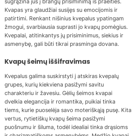
sugrąžina jus į brangų prisiminimą iš praeities.
Kvapas yra glaudžiai susijęs su emocijomis ir
patirtimi. Renkant nišinius kvepalus ypatingam
žmogui, svarbiausia suprasti jo kvapų pomėgius.
Kvepalai, atitinkantys jų prisiminimus, siekius ir
asmenybę, gali būti tikrai prasminga dovana.
Kvapų šeimų iššifravimas
Kvepalus galima suskirstyti į atskiras kvepalų
grupes, kurių kiekviena pasižymi savitu
charakteriu ir žavesiu. Gėlių šeimos kvapai
dvelkia elegancija ir romantika, puikiai tinka
tiems, kurie puoselėja savo moteriškąją pusę. Kita
vertus, rytietiškų kvapų šeima pasižymi
puošnumu ir šiluma, todėl idealiai tinka drąsioms
ir charizmatiškoms asmenybėms. Medžio kvapai