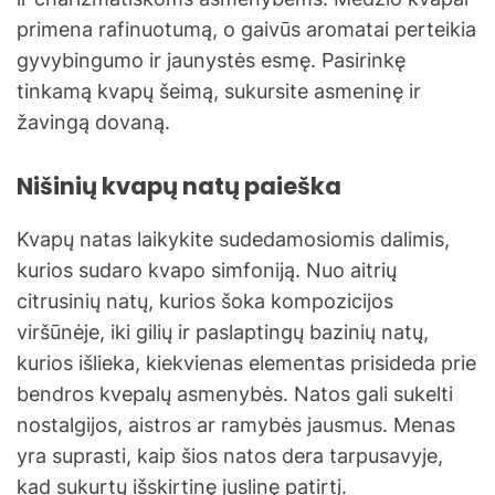
primena rafinuotumą, o gaivūs aromatai perteikia
gyvybingumo ir jaunystės esmę. Pasirinkę
tinkamą kvapų šeimą, sukursite asmeninę ir
žavingą dovaną.
Nišinių kvapų natų paieška
Kvapų natas laikykite sudedamosiomis dalimis,
kurios sudaro kvapo simfoniją. Nuo aitrių
citrusinių natų, kurios šoka kompozicijos
viršūnėje, iki gilių ir paslaptingų bazinių natų,
kurios išlieka, kiekvienas elementas prisideda prie
bendros kvepalų asmenybės. Natos gali sukelti
nostalgijos, aistros ar ramybės jausmus. Menas
yra suprasti, kaip šios natos dera tarpusavyje,
kad sukurtų išskirtinę juslinę patirtį.