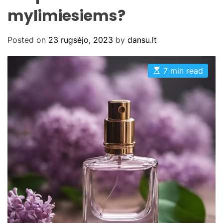
mylimiesiems?
Posted on
23 rugsėjo, 2023
by
dansu.lt
E
7 min read
s
t
i
m
a
t
e
d
r
e
a
d
t
i
m
e