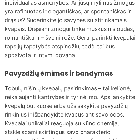
individualias asmenybes. Ar jūsų mylimas žmogus
yra rafinuotas ir elegantiškas, ar spontaniškas ir
drąsus? Suderinkite jo savybes su atitinkamais
kvapais. Drąsiam žmogui tinka muskusinis oudas,
romantiškam – švelni rožė. Gerai parinkti kvepalai
taps jų tapatybės atspindžiu, todėl tai bus
apgalvota ir intymi dovana.
Pavyzdžių ėmimas ir bandymas
Tobulų nišinių kvepalų pasirinkimas – tai kelionė,
reikalaujanti kantrybės ir tyrinėjimo. Apsilankykite
kvepalų butikuose arba užsisakykite pavyzdžių
rinkinius ir išbandykite kvapus ant savo odos.
Kvepalai unikaliai reaguoja su kūno chemija,
atskleisdami skirtingus savo charakterio