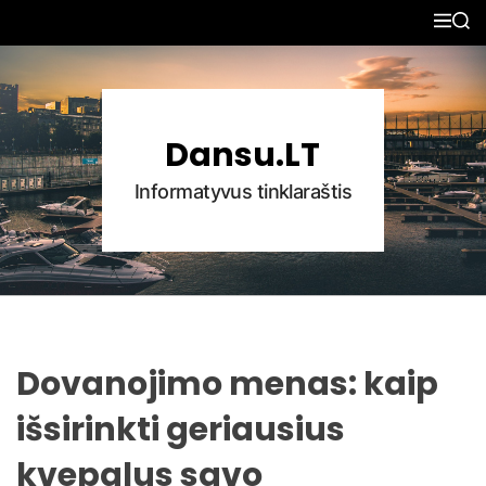
S
M
S
k
E
E
N
A
i
U
R
p
C
H
t
Dansu.LT
o
c
Informatyvus tinklaraštis
o
n
t
e
n
t
Dovanojimo menas: kaip
išsirinkti geriausius
kvepalus savo