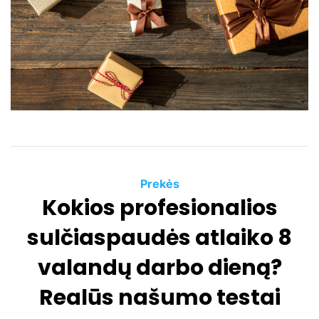
e
d
r
e
a
d
t
i
m
e
C
Prekės
Kokios profesionalios
a
t
sulčiaspaudės atlaiko 8
e
g
valandų darbo dieną?
o
Realūs našumo testai
r
i