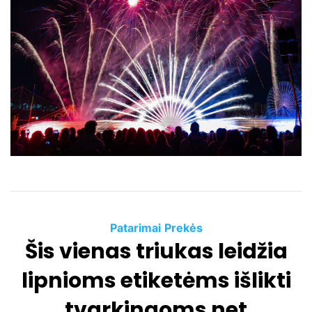
t
i
m
a
t
e
d
r
e
a
d
t
i
m
e
C
Patarimai
Prekės
Šis vienas triukas leidžia
a
t
lipnioms etiketėms išlikti
e
g
tvarkingoms net