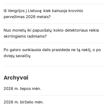
r
Iš Vengrijos į Lietuvą: kiek kainuoja krovinio
pervežimas 2026 metais?
p
į
Nuo monetų iki papuošalų: kokio detektoriaus reikia
skirtingiems radiniams?
r
a
Po gaisro sunkiausia dalis prasideda ne tą naktį, o po
dviejų savaičių
š
ų
Archyvai
2026 m. liepos mėn.
2026 m. birželio mėn.