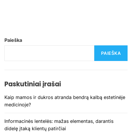
a
v
i
g
Paieška
a
PAIEŠKA
c
i
Paskutiniai įrašai
j
Kaip mamos ir dukros atranda bendrą kalbą estetinėje
a
medicinoje?
t
Informacinės lentelės: mažas elementas, darantis
a
didelę įtaką klientų patirčiai