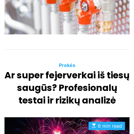
r
e
a
d
t
i
m
e
C
Prekės
Ar super fejerverkai iš tiesų
a
t
saugūs? Profesionalų
e
g
testai ir rizikų analizė
o
r
i
e
E
6 min read
s
s