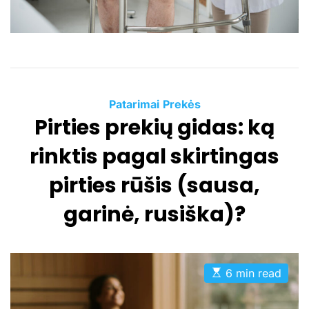
t
i
m
e
C
Patarimai
Prekės
Pirties prekių gidas: ką
a
t
rinktis pagal skirtingas
e
g
pirties rūšis (sausa,
o
garinė, rusiška)?
r
i
e
s
E
6 min read
s
t
i