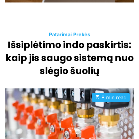
e
C
Patarimai
Prekės
Išsiplėtimo indo paskirtis:
a
t
kaip jis saugo sistemą nuo
e
g
slėgio šuolių
o
r
i
e
E
8 min read
s
s
t
i
m
a
t
e
d