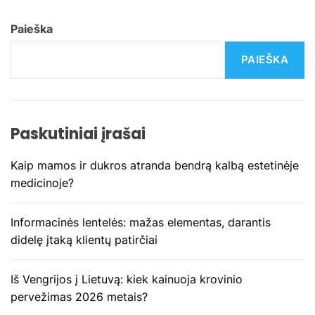
i
Paieška
g
PAIEŠKA
a
c
Paskutiniai įrašai
i
Kaip mamos ir dukros atranda bendrą kalbą estetinėje
j
medicinoje?
a
Informacinės lentelės: mažas elementas, darantis
t
didelę įtaką klientų patirčiai
a
Iš Vengrijos į Lietuvą: kiek kainuoja krovinio
r
pervežimas 2026 metais?