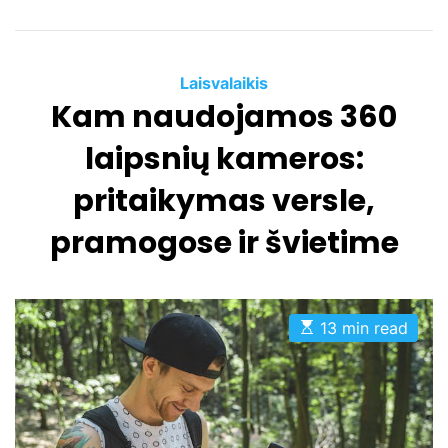
e
C
Laisvalaikis
Kam naudojamos 360
a
t
laipsnių kameros:
e
g
pritaikymas versle,
o
pramogose ir švietime
r
i
e
s
E
13 min read
s
t
i
m
a
t
e