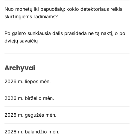
p
Nuo monetų iki papuošalų: kokio detektoriaus reikia
į
skirtingiems radiniams?
r
Po gaisro sunkiausia dalis prasideda ne tą naktį, o po
a
dviejų savaičių
š
ų
Archyvai
2026 m. liepos mėn.
2026 m. birželio mėn.
2026 m. gegužės mėn.
2026 m. balandžio mėn.