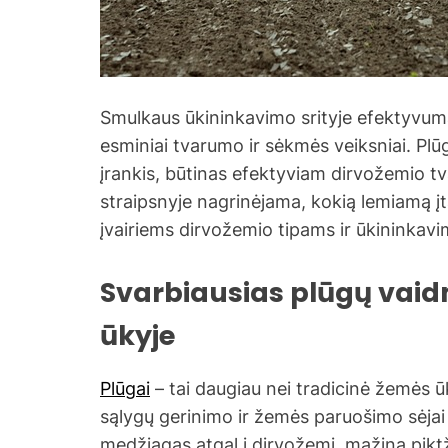
Smulkaus ūkininkavimo srityje efektyvumas
esminiai tvarumo ir sėkmės veiksniai. Plū
įrankis, būtinas efektyviam dirvožemio tv
straipsnyje nagrinėjama, kokią lemiamą į
įvairiems dirvožemio tipams ir ūkininkav
Svarbiausias plūgų vai
ūkyje
Plūgai
– tai daugiau nei tradicinė žemės ū
sąlygų gerinimo ir žemės paruošimo sėjai 
medžiagas atgal į dirvožemį, mažina piktž