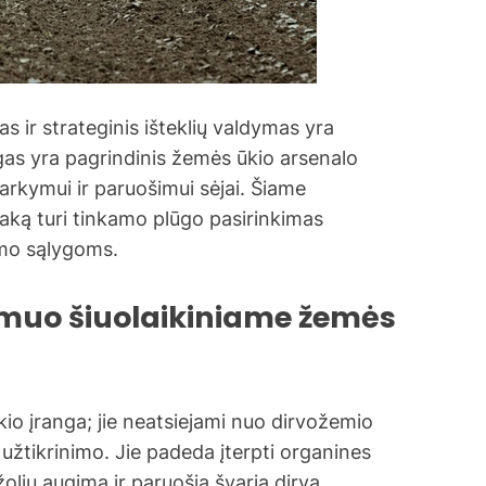
 ir strateginis išteklių valdymas yra
gas yra pagrindinis žemės ūkio arsenalo
arkymui ir paruošimui sėjai. Šiame
taką turi tinkamo plūgo pasirinkimas
imo sąlygoms.
dmuo šiuolaikiniame žemės
kio įranga; jie neatsiejami nuo dirvožemio
užtikrinimo. Jie padeda įterpti organines
olių augimą ir paruošia švarią dirvą