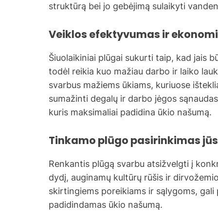
struktūrą bei jo gebėjimą sulaikyti vandenį
Veiklos efektyvumas ir ekono
Šiuolaikiniai plūgai sukurti taip, kad jais 
todėl reikia kuo mažiau darbo ir laiko la
svarbus mažiems ūkiams, kuriuose ištekliai
sumažinti degalų ir darbo jėgos sąnaudas
kuris maksimaliai padidina ūkio našumą.
Tinkamo plūgo pasirinkimas jūs
Renkantis plūgą svarbu atsižvelgti į konk
dydį, auginamų kultūrų rūšis ir dirvožemio 
skirtingiems poreikiams ir sąlygoms, gali 
padidindamas ūkio našumą.