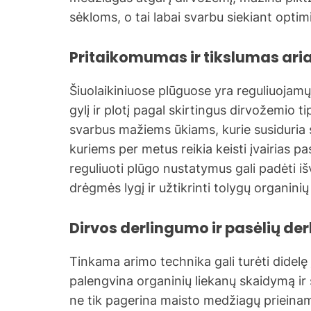
sėkloms, o tai labai svarbu siekiant optim
Pritaikomumas ir tikslumas ari
Šiuolaikiniuose plūguose yra reguliuojamų 
gylį ir plotį pagal skirtingus dirvožemio t
svarbus mažiems ūkiams, kurie susiduria 
kuriems per metus reikia keisti įvairias p
reguliuoti plūgo nustatymus gali padėti iš
drėgmės lygį ir užtikrinti tolygų organin
Dirvos derlingumo ir pasėlių de
Tinkama arimo technika gali turėti didelę
palengvina organinių liekanų skaidymą ir
ne tik pagerina maisto medžiagų prieina