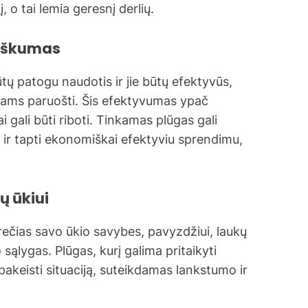
, o tai lemia geresnį derlių.
miškumas
būtų patogu naudotis ir jie būtų efektyvūs,
ukams paruošti. Šis efektyvumas ypač
 gali būti riboti. Tinkamas plūgas gali
 ir tapti ekonomiškai efektyviu sprendimu,
ų ūkiui
rečias savo ūkio savybes, pavyzdžiui, laukų
sąlygas. Plūgas, kurį galima pritaikyti
pakeisti situaciją, suteikdamas lankstumo ir