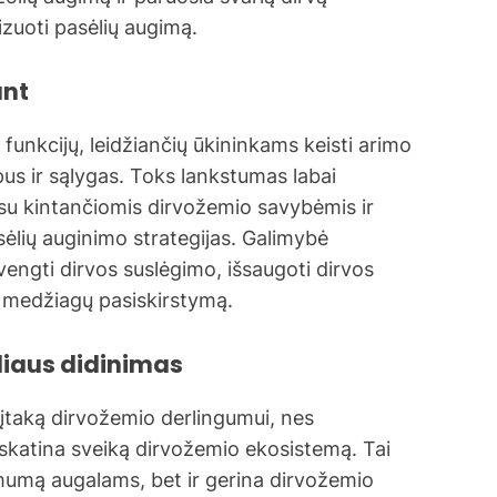
izuoti pasėlių augimą.
ant
funkcijų, leidžiančių ūkininkams keisti arimo
ipus ir sąlygas. Toks lankstumas labai
su kintančiomis dirvožemio savybėmis ir
asėlių auginimo strategijas. Galimybė
vengti dirvos suslėgimo, išsaugoti dirvos
ių medžiagų pasiskirstymą.
rliaus didinimas
 įtaką dirvožemio derlingumui, nes
 skatina sveiką dirvožemio ekosistemą. Tai
mumą augalams, bet ir gerina dirvožemio