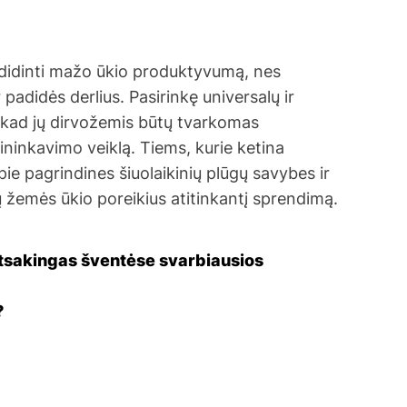
padidinti mažo ūkio produktyvumą, nes
padidės derlius. Pasirinkę universalų ir
i, kad jų dirvožemis būtų tvarkomas
ūkininkavimo veiklą. Tiems, kurie ketina
apie pagrindines šiuolaikinių plūgų savybes ir
jų žemės ūkio poreikius atitinkantį sprendimą.
atsakingas šventėse svarbiausios
?