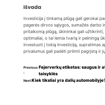
Išvada
Investicija į tinkamą plūgą gali gerokai 
pagerės dirvos sąlygos, sumažės darbo ir 
pritaikomą plūgą, ūkininkai gali užtikrint
optimaliai, o tai lemia tvarią ir pelningą 
investuoti į tokią investiciją, supratimas 
privalumus gali padėti priimti pagrįstą ir 
N
Fejerverkų etiketas: saugus ir 
Previous
:
taisyklės
a
Kiek tiksliai yra dalių automobilyje
Next:
v
i