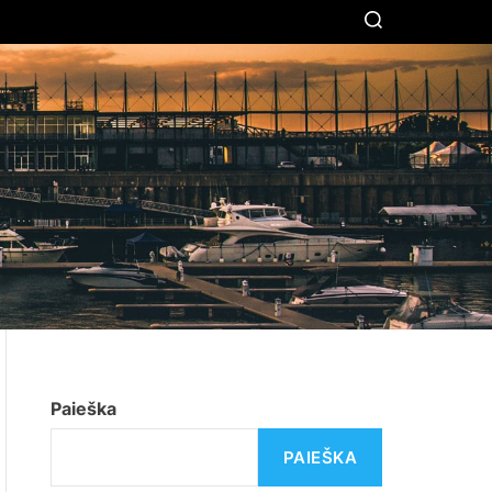
S
E
A
R
C
H
Paieška
PAIEŠKA