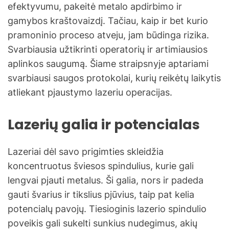
efektyvumu, pakeitė metalo apdirbimo ir
gamybos kraštovaizdį. Tačiau, kaip ir bet kurio
pramoninio proceso atveju, jam būdinga rizika.
Svarbiausia užtikrinti operatorių ir artimiausios
aplinkos saugumą. Šiame straipsnyje aptariami
svarbiausi saugos protokolai, kurių reikėtų laikytis
atliekant pjaustymo lazeriu operacijas.
Lazerių galia ir potencialas
Lazeriai dėl savo prigimties skleidžia
koncentruotus šviesos spindulius, kurie gali
lengvai pjauti metalus. Ši galia, nors ir padeda
gauti švarius ir tikslius pjūvius, taip pat kelia
potencialų pavojų. Tiesioginis lazerio spindulio
poveikis gali sukelti sunkius nudegimus, akių