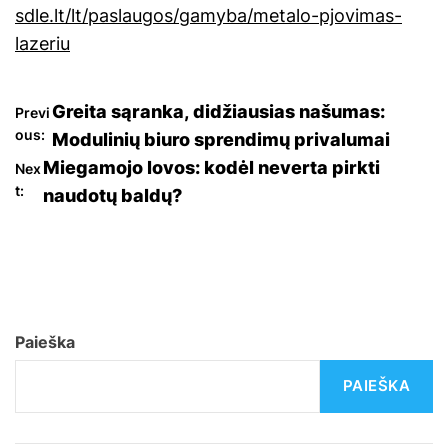
sdle.lt/lt/paslaugos/gamyba/metalo-pjovimas-
lazeriu
N
Greita sąranka, didžiausias našumas:
Previ
ous:
Modulinių biuro sprendimų privalumai
a
Miegamojo lovos: kodėl neverta pirkti
Nex
t:
naudotų baldų?
v
i
g
a
Paieška
c
PAIEŠKA
i