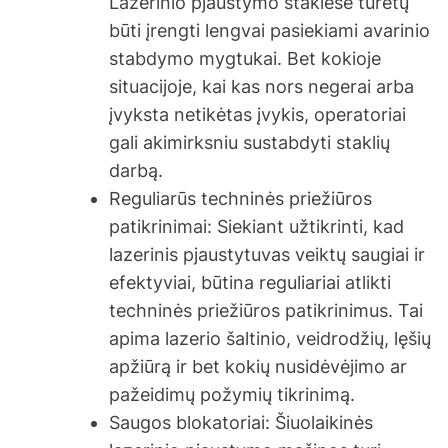
Lazerinio pjaustymo staklėse turėtų
būti įrengti lengvai pasiekiami avarinio
stabdymo mygtukai. Bet kokioje
situacijoje, kai kas nors negerai arba
įvyksta netikėtas įvykis, operatoriai
gali akimirksniu sustabdyti staklių
darbą.
Reguliarūs techninės priežiūros
patikrinimai: Siekiant užtikrinti, kad
lazerinis pjaustytuvas veiktų saugiai ir
efektyviai, būtina reguliariai atlikti
techninės priežiūros patikrinimus. Tai
apima lazerio šaltinio, veidrodžių, lęšių
apžiūrą ir bet kokių nusidėvėjimo ar
pažeidimų požymių tikrinimą.
Saugos blokatoriai: Šiuolaikinės