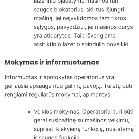
lazerinio pjaustymo mašinos turi
saugos blokatorius, skirtus išjungti
mašiną, jei neįvykdomos tam tikros
sąlygos, pavyzdžiui, jei mašinos durys
yra atidarytos. Taip išvengiama
atsitiktinio lazerio spindulio poveikio.
Mokymas ir informuotumas
Informuotas ir apmokytas operatorius yra
geriausia apsauga nuo galimų pavojų. Turėtų būti
rengiami reguliarūs mokymai, apimantys:
Veiklos mokymas: Operatoriai turi būti
gerai susipažinę su mašinos veikimu,
suprasti kiekvieną funkciją, nustatymą
ir saugos funkciją.