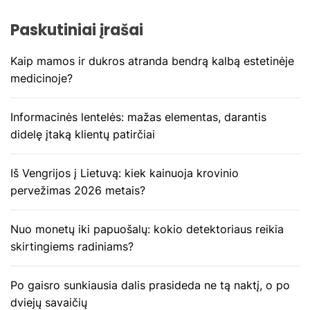
j
Paskutiniai įrašai
a
Kaip mamos ir dukros atranda bendrą kalbą estetinėje
t
medicinoje?
a
Informacinės lentelės: mažas elementas, darantis
r
didelę įtaką klientų patirčiai
p
Iš Vengrijos į Lietuvą: kiek kainuoja krovinio
į
pervežimas 2026 metais?
r
Nuo monetų iki papuošalų: kokio detektoriaus reikia
a
skirtingiems radiniams?
š
Po gaisro sunkiausia dalis prasideda ne tą naktį, o po
ų
dviejų savaičių