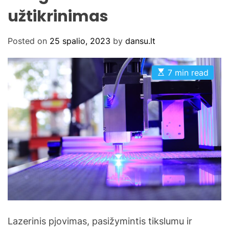
užtikrinimas
Posted on
25 spalio, 2023
by
dansu.lt
E
7 min read
s
t
i
m
a
t
e
d
r
e
a
d
t
i
m
e
Lazerinis pjovimas, pasižymintis tikslumu ir