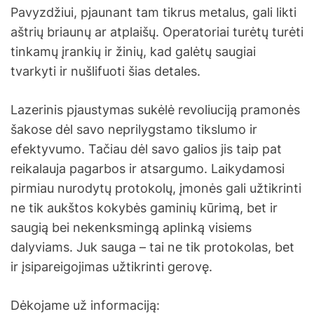
Pavyzdžiui, pjaunant tam tikrus metalus, gali likti
aštrių briaunų ar atplaišų. Operatoriai turėtų turėti
tinkamų įrankių ir žinių, kad galėtų saugiai
tvarkyti ir nušlifuoti šias detales.
Lazerinis pjaustymas sukėlė revoliuciją pramonės
šakose dėl savo neprilygstamo tikslumo ir
efektyvumo. Tačiau dėl savo galios jis taip pat
reikalauja pagarbos ir atsargumo. Laikydamosi
pirmiau nurodytų protokolų, įmonės gali užtikrinti
ne tik aukštos kokybės gaminių kūrimą, bet ir
saugią bei nekenksmingą aplinką visiems
dalyviams. Juk sauga – tai ne tik protokolas, bet
ir įsipareigojimas užtikrinti gerovę.
Dėkojame už informaciją: