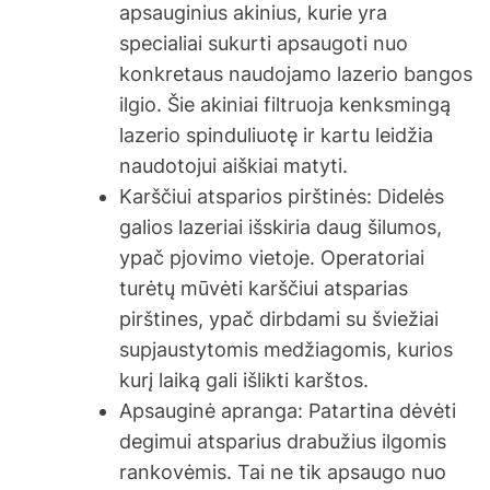
apsauginius akinius, kurie yra
specialiai sukurti apsaugoti nuo
konkretaus naudojamo lazerio bangos
ilgio. Šie akiniai filtruoja kenksmingą
lazerio spinduliuotę ir kartu leidžia
naudotojui aiškiai matyti.
Karščiui atsparios pirštinės: Didelės
galios lazeriai išskiria daug šilumos,
ypač pjovimo vietoje. Operatoriai
turėtų mūvėti karščiui atsparias
pirštines, ypač dirbdami su šviežiai
supjaustytomis medžiagomis, kurios
kurį laiką gali išlikti karštos.
Apsauginė apranga: Patartina dėvėti
degimui atsparius drabužius ilgomis
rankovėmis. Tai ne tik apsaugo nuo