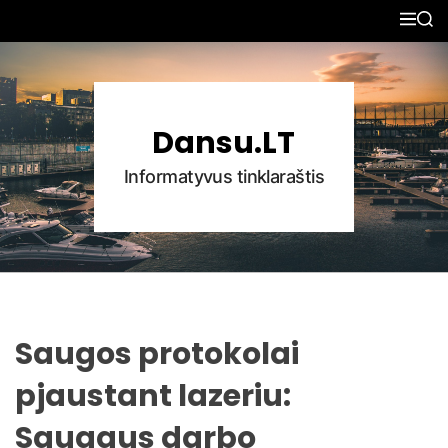
S
M
S
k
E
E
N
A
i
U
R
p
C
H
t
Dansu.LT
o
c
Informatyvus tinklaraštis
o
n
t
e
n
t
Saugos protokolai
pjaustant lazeriu:
Saugaus darbo