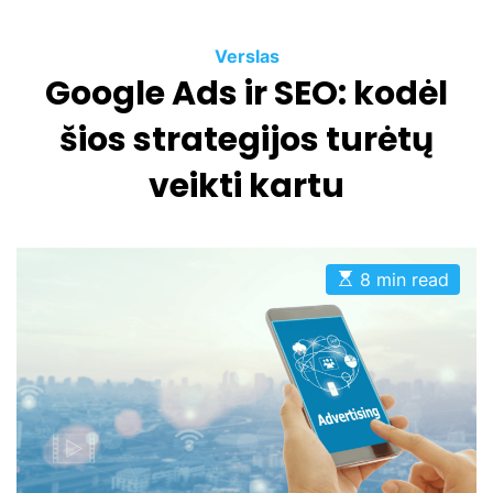
C
Verslas
Google Ads ir SEO: kodėl
a
t
šios strategijos turėtų
e
g
veikti kartu
o
r
i
e
E
8 min read
s
s
t
i
m
a
t
e
d
r
e
a
d