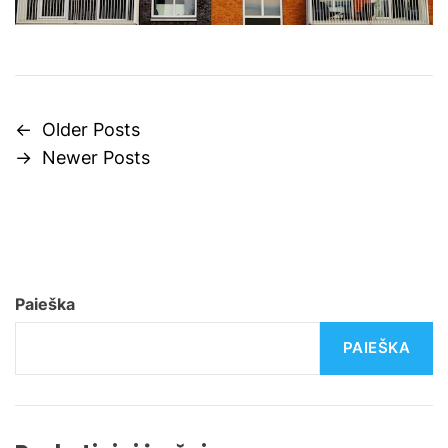
e
N
←
Older Posts
→
Newer Posts
a
v
i
g
Paieška
a
PAIEŠKA
c
i