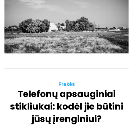
a
t
e
d
r
e
a
d
t
i
m
e
C
Prekės
Telefonų apsauginiai
a
t
stikliukai: kodėl jie būtini
e
g
jūsų įrenginiui?
o
r