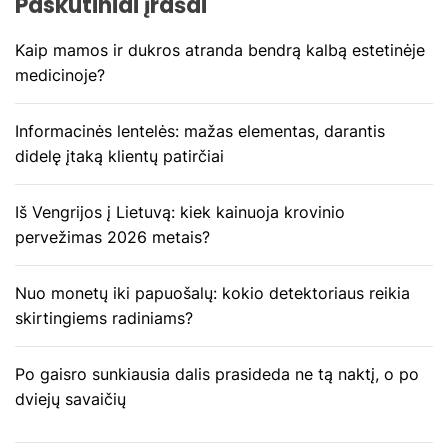
Paskutiniai įrašai
j
Kaip mamos ir dukros atranda bendrą kalbą estetinėje
a
medicinoje?
t
Informacinės lentelės: mažas elementas, darantis
a
didelę įtaką klientų patirčiai
r
Iš Vengrijos į Lietuvą: kiek kainuoja krovinio
pervežimas 2026 metais?
p
į
Nuo monetų iki papuošalų: kokio detektoriaus reikia
skirtingiems radiniams?
r
a
Po gaisro sunkiausia dalis prasideda ne tą naktį, o po
dviejų savaičių
š