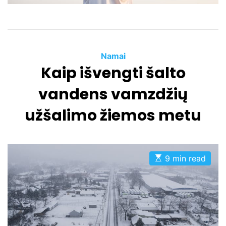
e
C
Namai
Kaip išvengti šalto
a
t
vandens vamzdžių
e
g
užšalimo žiemos metu
o
r
i
e
E
9 min read
s
s
t
i
m
a
t
e
d