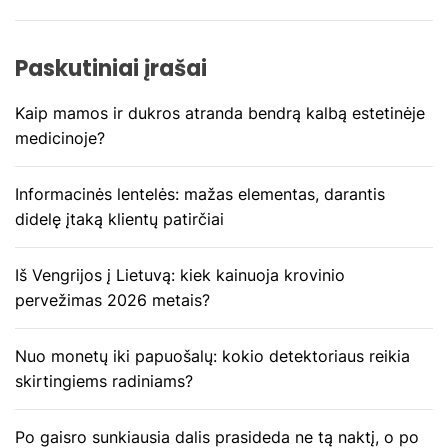
c
Paskutiniai įrašai
i
Kaip mamos ir dukros atranda bendrą kalbą estetinėje
j
medicinoje?
a
Informacinės lentelės: mažas elementas, darantis
t
didelę įtaką klientų patirčiai
a
Iš Vengrijos į Lietuvą: kiek kainuoja krovinio
r
pervežimas 2026 metais?
p
Nuo monetų iki papuošalų: kokio detektoriaus reikia
į
skirtingiems radiniams?
r
Po gaisro sunkiausia dalis prasideda ne tą naktį, o po